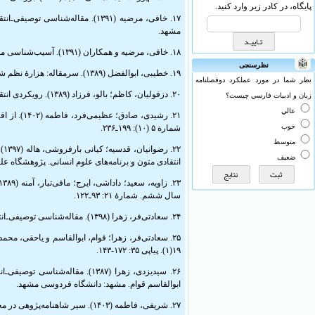
پایگاه، در کادر زیر وارد کنید.
مشهد.
۱۸. خافی، مرضیه و همکاران (۱۳۹۱). آسیب‌شناسی مقالات حوزۀ فردوسی و شاهنامه در دهۀ هفتاد. جستارهای ادبی. شمارة ۱۷۷: ۱-۲۴.
نظرسنجی
۱۹. خطیبی، ابوالفضل (۱۳۸۹). سرمقاله: هزارۀ نظم شاهنامه. نامۀ فرهنگستان. سال یازدهم. شمارة ۳(پیاپی ۴۳): ۲ـ۹.
نظر شما در مورد عملكرد دوفصلنامه
۲۰. دزفولیان، کاظم؛ بالو، فرزاد (۱۳۸۹). رویکردی انتقادی به رأی باختین درباب حماسه با محوریت شاهنامۀ فردوسی. پژوهش زبان و ادب فارسی. شمارۀ ۱۹: ۱۲۵ـ۱۵۶.
زبان و ادبيات فارسي چيست؟
عالي
رشیدی، ص.
خوب
شمارة ۵ (۱۰): ۱۹۹ـ۲۳۶.
متوسط
رض
ضعيف
انتقادی متون و برنامه‌های علوم انسانی. پژوهشگاه علوم انسا.
سال ششم. شمارۀ ۲۱: ۹۳ـ۱۲۲.
۲۴. سعادتی‌فر، زهرا (۱۳۹۸). مقاله‌شناسی توصیفی‌ـ‌انتقادی فردوسی و شاهنامه از ۱۳۸۰ تا ۱۳۸۵. رسالۀ دکتری. استاد راهنما: ابوالقاسم قوام. مشهد: دانشگاه فردوسی مشهد.
۱۹(۱). پیاپی ۳۵: ۱۷۲-۱۴۳.
ابوالقاسم قوام. مشهد: دانشگاه فردوسی مشهد.
۲۷. شریفی، فاطمه (۱۴۰۳). سیر شاهنامه‌پژوهی در مجلۀ ارمغان. پایان‌نامۀ کارشناسی ارشد. استاد راهنما: نفیسه رئیسی. یزد: دانشگاه یزد.