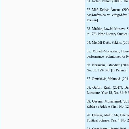
61. Jaʿfari, Nâhid. (2008). Th
62. Mâfi-Tabbâr, Âmene. (2009).
naqš-mâye-hâ va vižegi-hâye h
Persian]
63. Mizbân, Jawâd; Musavi, Se
to 173). New Literary Studies.
64. Morâdi Kuče, Sakine. (2011)
65. Morâdi-Moqaddam, Hossein.
performance. Scientometrics Res
66. Narimâni, Esfandiâr. (200
No. 33: 129-148. [In Persian]
67. Omidsâlâr, Mahmud. (2011).
68. Qafuri, Rezâ. (2017). De
Literature. Year 18, No. 34: 9-
69. Qâsemi, Mohammad. (2017).
Zabân va Adab-e Fârsi. No. 122
70. Qavâm, AbdolʿAli; Fâtemi
Political Science. Year 4, No. 