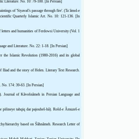
ic Literature. No. 10: 79-100. [In Persian]
aintings of 'Siyavaš's passage through fire'. (Taʿâmol-e
ientific Quarterly Islamic Art. No. 10: 121-136. [In
letters and humanities of Ferdowsi University (Vol. 1
uage and Literature. No. 22: 1-18. [In Persian]
er the Islamic Revolution (1980-2016) and its global
Iliad and the story of Helen. Literary Text Research.
 No. 174: 39-63. [In Persian]
ân). Journal of Kâvošnâmeh in Persian Language and
be pišineye tahqiq dar pajouheš-hâ). Rošd-e Âmuzeš-e
chy/hierarchy based on Šâhnâmeh. Research Letter of