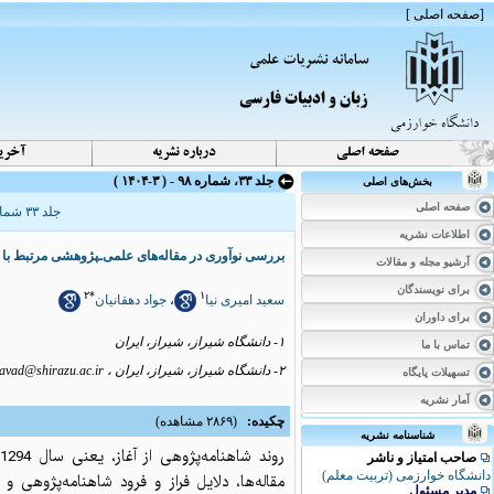
]
صفحه اصلی
[
جلد ۳۳، شماره ۹۸ - ( ۳-۱۴۰۴ )
بخش‌های اصلی
صفحه اصلی
جلد ۳۳ شماره ۹۸ صفحات ۸۴-۵۷
اطلاعات نشریه
بررسی نوآوری در مقاله‌های علمی‌ـ‌‌پژوهشی مرتبط با شاهنا
آرشیو مجله و مقالات
برای نویسندگان
۲
*
۱
جواد دهقانیان
،
سعید امیری نیا
برای داوران
۱- دانشگاه شیراز، شیراز، ایران
تماس با ما
avad@shirazu.ac.ir
۲- دانشگاه شیراز، شیراز، ایران ،
تسهیلات پایگاه
آمار نشریه
چکیده:
(۲۸۶۹ مشاهده)
شناسنامه نشریه
روند
صاحب امتیاز و ناشر
دانشگاه خوارزمی (تربیت معلم)
مقاله‌ها، دلایل فراز و فرود شاهنامه‌پژوهی 
مدیر مسئول