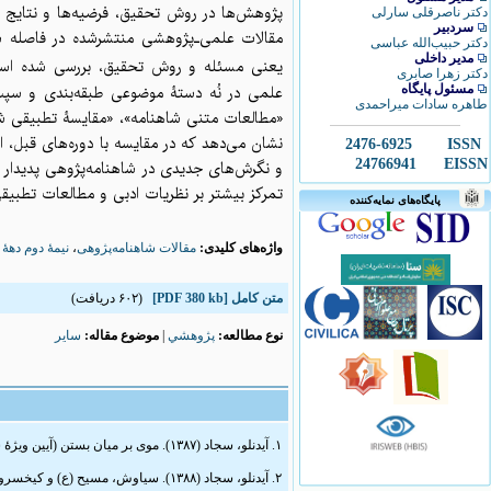
پژوهش‌ها در روش تحقیق، فرضیه‌ها و نتایج تاز
دکتر ناصرقلی سارلی
سردبیر
مقالات علمی‌ـ‌پژوهشی منتشرشده در فاصله 
دکتر حبیب‌الله عباسی
مدیر داخلی
یعنی مسئله و روش تحقیق، بررسی شده است. به‌این‌منظور، 210 مقالۀ علمی‌‌ـ‌پژوهشی منتشرشده در
دکتر زهرا صابری
مسئول پایگاه
علمی در نُه دستۀ موضوعی طبقه‌بندی و سپس
طاهره سادات میراحمدی
مطالعات متنی شاهنامه»، «مقایسۀ تطبیقی شاهن
نشان می‌دهد که در مقایسه با دوره‌های قبل، 
2476-6925
ISSN
24766941
EISSN
و نگرش‌های جدیدی در شاهنامه‌پژوهی پدیدار،
تمرکز بیشتر بر نظریات ادبی و مطالعات تطبیقی.
پایگاه‌های نمایه‌کننده
نیمۀ دوم دهۀ 
،
مقالات شاهنامه‌پژوهی
واژه‌های کلیدی:
(۶۰۲ دریافت)
[PDF 380 kb]
متن کامل
سایر
موضوع مقاله:
|
پژوهشي
نوع مطالعه:
۱. آیدنلو، سجاد (۱۳۸۷). موی بر میان بستن (آیین ویژۀ سوگواری در شاهنامه و متون ایرانی). نامۀ فرهنگستان. ۱۰ (۳): ۱۱۴ـ۱۱۷.
۲. آیدنلو، سجاد (۱۳۸۸). سیاوش، مسیح (ع) و کیخسرو (مقایسه‌ای تطبیقی). پژوهش‌های ادبی. سال ششم. شمارۀ ۲۳: ۹ـ۴۴.