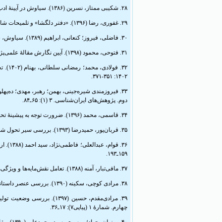
۲۸. شکیبی ممتاز، نسرین (۱۳۸۶). سیاوش در آیینۀ ادب فارسی (تا قرن هفتم). ادبیات عرفانی و اسطوره‌شناختی. شمارۀ ۶: ۱۰۳ـ۱۲۴.
۲۹. غفوری، رضا (۱۳۹۶). «دفتر دلگشا» و تلمیحات شاهنامه‌ای آن. کاوش‌نامه. سال هجدهم. شمارۀ ۳۴: ۹ـ۳۶.
۳۰. فاضلی، فیروز؛ کنعانی، ابراهیم (۱۳۸۹). سیاوش، شخصیتی آیینی و رازناک در شاهنامه. پژوهشنامۀ زبان و ادب فارسی (گوهر گویا). سال چهارم. شمارۀ ۱ (۱۳): ۹۳ـ۱۰۸.
۳۱. فتوحی، محمود (۱۳۹۸). آیین نگارش مقالۀ علمی‌پژوهشی. ویراست سوم. تهران: سخن.
۱۴۰۲: ۳۵۱-۳۷۱.
دوم. پژوهش‌های ایران‌شناسی. ۳ (۱): ۶۵ـ۸۴.
۳۴. قاسمی، محمد (۱۳۹۶). ضرورت توجه به پیشینۀ تحقیق در پژوهش‌ها. رشد آموزش زبان و ادب فارسی. شمارة ۱۲۲: ۱۴ـ۱۵.
۳۵. قربان‌پور، حمیدرضا (۱۳۹۳). بررسی سیر تحول شاهنامه‌پژوهی در ایران از سال ۱۳۵۷ تا ۱۳۸۵. پایان‌نامۀ کارشناسی ارشد. استاد راهنما: مهدی محبتی. زنجان: دانشگاه زنجان.
۱۵۹ـ۱۹۳.
۳۷. مافی‌تبار، آمنه (۱۳۸۸). تعامل نقش‌مایه‌ها و ویژگی‌های هنری مکاتب نگارگری ایرانی با نظری به نگاره‌های «گذر سیاوش از آتش». مطالعات هنر اسلامی. شمارۀ ۱۰: ۱۲۱ـ۱۳۶.
۳۸. مرادی کوچی، سکینه (۱۳۹۰). بررسی عنصر داستانی دسیسه در داستان سیاوش. پژوهش زبان و ادب فارسی. شمارۀ ۲۲: ۱ـ۱۸.
چهارم. شمارۀ ۱ (پیاپی۷): ۱۷ـ۳۶.