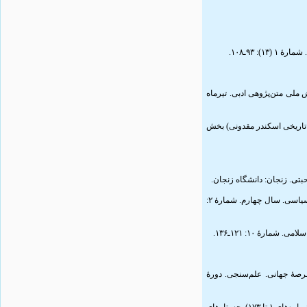
۳۲. هنامه فردوسی در مجلات علمی‌پژوهشی از ۱۳۹۰ تا ۱۴۰۰. سیزدهمین همایش ملی متن‌پژوهی ادبی. تیرماه
۳۳. لیل آشفتگی منابع تاریخی اسکندر مقدونی) بخش
۳۶. قوام، عبدالعلی؛ فاطمی‌نژاد، سید احمد (۱۳۸۸). ارتباط جنگ و آنارشی؛ نقد دووجهی آنارشی‌ـ‌سلسله‌مراتب برمبنای شاهنامه. پژوهشنامۀ علوم سیاسی. سال چهارم. شمارۀ ۲:
۳۹. استنادی علوم پس از انقلاب اسلامی (۱۹۸۰ ـ ۲۰۱۶) و عملکرد آن در عرصۀ جهانی. علم‌سنجی. دورۀ