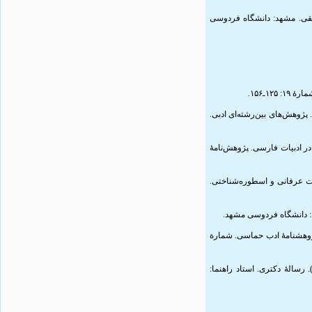
۱۷.  دکتری. استاد راهنما: محمدجعفر یاحقی. مشهد: دانشگاه فردوسی
۲۱. کلیدی. پژوهش‌های بین‌رشته‌ای ادبی
۲۲.  تحقیق در ادبیات فارسی. پژوهش‌نامۀ
۲۳. دوسی. ادبیات عرفانی و اسطوره‌شناختی
۲۵. ؛ قوام، ابوالقاسم و یاحقی، محمدجعفر (۱۴۰۲). آسیب‌شناسی مقالات عرصۀ فردوسی و شاهنامه در سال‌های ۱۳۸۰ تا ۱۳۸۵. پژوهشنامۀ ادب حماسی. شمارة
۲۶. یدیزدی، زهرا (۱۳۸۷). مقاله‌شناسی توصیفی‌ـ‌انتقادی فردوسی و شاهنامه براساس فهرست مقالات ایرج افشار تا پایان دفتر پنجم (۱۳۷۰). رسالۀ دکتری. استاد راهنما