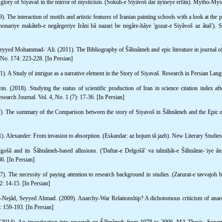
e glory of Siyavaš in the mirror of mysticism. (Šokuh-e Siyâvoš dar âyineye erfân). Mytho-Myst
 The interaction of motifs and artistic features of Iranian painting schools with a look at the p
onariye makâteb-e negârgeriye Irâni bâ nazari be negâre-hâye 'gozar-e Siyâvoš az âtaš'). Sc
yyed Mohammad-ʿAli. (2011). The Bibliography of Šâhnâmeh and epic literature in journal of 
 No. 174: 223-228. [In Persian]
. A Study of intrigue as a narrative element in the Story of Siyavaš. Research in Persian Lang
 (2018). Studying the status of scientific production of Iran in science citation index aft
earch Journal. Vol. 4, No. 1 (7): 17-36. [In Persian]
7). The summary of the Comparison between the story of Siyavoš in Šâhnâmeh and the Epic of 
 Alexander: From invasion to absorption. (Eskandar: az hojum tâ jazb). New Literary Studies.
lgošâ and its Šâhnâmeh-based allusions. ('Daftar-e Delgošâ' va talmiḥât-e Šâhnâme-ʿiye 
36. [In Persian]
 The necessity of paying attention to research background in studies. (Zarurat-e tavvajoh 
: 14-15. [In Persian]
-Nejâd, Seyyed Ahmad. (2009). Anarchy-War Relationship? A dichotomous criticism of anar
2: 159-193. [In Persian]