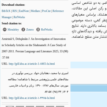
اضر، به دو شاخص اساسی
Download citation:
دو رکن اصلی این مقالات
BibTeX
|
RIS
|
EndNote
|
Medlars
|
ProCite
|
Reference
معیارهای
Manager
|
RefWorks
. ظر کمّی، دسته موضوعی
Send citation to:
«د بالاتری دارند. نتایج
Mendeley
Zotero
RefWorks
یافته و دیدگاه‌های تازه
انتشار متن منقح شاهنامه
Amiriniâ S, Dehqâniân J. An Investigation of Innovation
in Scholarly Articles on the Shahnameh: A Case Study of
2007-2011. Persian Language and Literature 2025; 33 (98)
:57-84
URL:
http://jpll.khu.ac.ir/article-1-4465-fa.html
امیری نیا سعید، دهقانیان جواد. بررسی نوآوری در
مقاله‌های علمی‌ـ‌‌پژوهشی مرتبط با شاهنامه؛ مطالعه
موردی: سال‌های ۱۳۸۶- ۱۳۹۰. زبان و ادبيات فارسی.
۱۴۰۴; ۳۳ (۹۸) :۵۷-۸۴
URL:
http://jpll.khu.ac.ir/article-۱-۴۴۶۵-fa.html