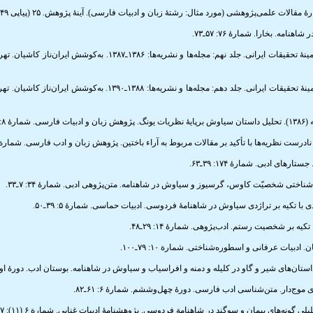
افشار، ایرج (۱۳۹۱). فهرست مقالات فارسی در زمینۀ تحقیقات ایرانی. جلد نهم: مجله‌ها و ن
افشار، ایرج (۱۳۹۳). فهرست مقالات فارسی در زمینۀ تحقیقات ایرانی. جلد دهم: مجله‌ها و ن