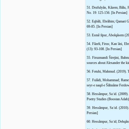
51. Dezfulyân, Kâzem; Bâlu, Fa
No. 19: 125-156. [In Persian]
52. Eqbâli, Ebrâhim; Qamari Gi
69-85. [In Persian]
53. Esmâʿilpur, Abolqâsem (2
54. Fâzeli, Firus; Kanʿâni, Eb
(13): 93-108. [In Persian]
55. Firuzmandi Širejini, Bah
sources about Alexander the kin
56. Fotuhi, Mahmud. (2019). Th
57. Fulâdi, Mohammad; Ramezân
seyr-e naqd-e Šâhnâme Ferdowsi
58. Hessâmpur, Saʿid. (2009). 
Poetry Studies (Boostan Adab).
59. Hessâmpur, Saʿid. (2010). 
Persian]
60. Hessâmpur, Saʿid; Dehqâni,