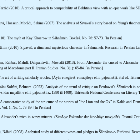
rzâd (2010). A critical approach to compatibility of Bakhtin's view with an epic work like Š
vi, Hossein; Morâdi, Sakine (2007). The analysis of Siyavaš's story based on Yung's theories
010). The myth of Kay Khosrow in Šâhnâmeh. Boxârâ. No. 76: 57-73. [In Persian]
râhim (2010). Siyavaš, a ritual and mysterious character in Šahnameh. Research in Persian L
man; Rahbar, Mahdi; Dahpahlavân, Mostafâ (2013). From Alexander the cursed to Alexander D
g of Macedonia part II. Iranian Studies. No. 3(1): 65-84. [in Persian]
e art of writing scholarly articles. (Âyin-e negâreš-e maqâleye elmi-pajouheši). 3rd ed. Tehran
i Soltâni, Behnam. (2023). Analysis of the trend of critique on Ferdowsi's Šâhnâmeh in scie
 dar majallât-e elmi-pajouheši az 1390 tâ 1400). Thirteenth National Conference on Literary T
A comparative study of the structure of the stories of "the Lion and the Ox" in Kalila and D
 Vol. 1, No. 1: 73-89. [In Persian]
Alexander's mien in wavy mirrors. (Simâ-ye Eskandar dar âine-hâye movj-dâr). Textual Critic
 Nâhid. (2008). Analytical study of different vows and pledges in Šâhnâma-e- Firdousi. Researc