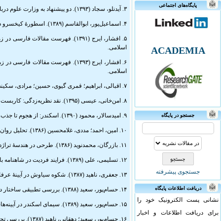
پایگاه‌های اجتماعی
۳. آیدنلو، سجاد (۱۳۹۳). دو پیشنهاد به وزارت علوم دربارۀ مقالات علمی‌پژوهشی (مورد مثال: رشتۀ زبان و ادبیات فارسی). آینۀ پژوهش. ۲۵ (پیاپی ۱۴۹ و ۱۵۰): ۳۵ـ۳۸.
۴. اسماعیل‌پور، ابوالقاسم (۱۳۸۹). اسطورۀ کیخسرو در شاهنامه. بخارا. شمارۀ ۷۶: ۵۷ـ۷۳.
اسلامی.
ACADEMIA
اسلامی.
۷. اقبالی، ابراهیم؛ قمری گیوی، حسین؛ مرادی، سکینه (۱۳۸۶). تحلیل داستان سیاوش برپایۀ نظریات یونگ. پژوهش زبان و ادبیات فارسی. شمارۀ ۸: ۶۹ـ۸۵.
۸. امن‌خانی، عیسی (۱۳۹۵). نقد نظریه‌زدگی: کاربست نادرست نظریه‌ها با تأکید بر مقالات مربوط به آراء باختین. پژوهش زبان و ادب فارسی. شمارة ۴۰: ۱۵۵ـ۱۸۵.
۹. امیدسالار، محمود (۱۳۹۰). اسکندر: از هجوم تا جذب. جستارهای ادبی. شمارۀ ۱۷۴: ۳۹ـ۶۳.
جستجو در پایگاه
۱۰. امین، احمد؛ مددی، غلامحسین (۱۳۸۶). تحلیل روان‌شناختی شخصیّت کاوس، گرسیوز و سیاوش در شاهنامه. متن‌پژوهی ادبی. شمارۀ ۳۴: ۷ـ۳۳.
۱۱. بازرگان، محمدنوید (۱۳۸۶). طرحی در هندسۀ تراژدی با تکیه بر تراژدی سیاوش در شاهنامۀ فردوسی. ادبیات حماسی. شمارۀ ۵: ۳۹ـ۵۰.
۱۲. تسلیمی، علی (۱۳۸۹). فرایند فردیت در شاهنامه با تکیه بر شخصیت رستم. ادب‌پژوهی. شمارۀ ۱۴: ۲۹ـ۴۸.
جستجوی پیشرفته
۱۳. جعفری، ناهید (۱۳۸۷). شکوه سیاوش در آیینۀ عرفان. ادبیات عرفانی و اسطوره‌شناختی. شمارة ۱۰: ۷۹ـ۱۰۰.
دریافت اطلاعات پایگاه
۱۴. حسام‌پور، سعید (۱۳۸۸). بررسی تطبیقی ساختار داستان‌های شیر و گاو در کلیله و دمنه و افراسیاب و سیاوش در شاهنامه. بوستان ادب. دورۀ اول. شمارۀ ۱ (۱/۵۵): ۷۳ـ۸۹.
نشانی پست الکترونیک خود را
۱۵. حسام‌پور، سعید (۱۳۸۹). سیمای اسکندر در آیینه‌های موج‌دار. متن‌شناسی ادب فارسی. دورۀ چهل‌وششم. شمارۀ ۶: ۶۱ـ۸۲.
برای دریافت اطلاعات و اخبار
۱۶. حسام‌پور، سعید؛ دهقانی، ناهید (۱۳۸۷). بررسی تحلیلی گونه‌های پیمان و سوگند در شاهنامة فردوسی. پژوهشنامۀ ادبیات غنایی. شمارة ۶ (۱۱): ۳۷ـ۶۶.