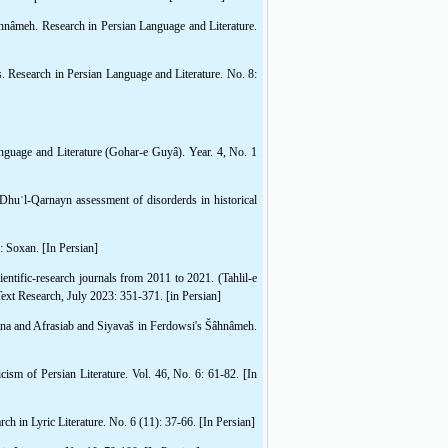
âhnâmeh. Research in Persian Language and Literature.
. Research in Persian Language and Literature. No. 8:
anguage and Literature (Gohar-e Guyâ). Year. 4, No. 1
huʿl-Qarnayn assessment of disorderds in historical
: Soxan. [In Persian]
ntific-research journals from 2011 to 2021. (Tahlil-e
ext Research, July 2023: 351-371. [in Persian]
emna and Afrasiab and Siyavaš in Ferdowsi's Šâhnâmeh.
ism of Persian Literature. Vol. 46, No. 6: 61-82. [In
h in Lyric Literature. No. 6 (11): 37-66. [In Persian]