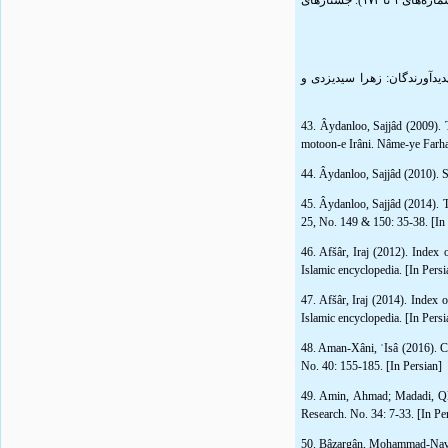
۴۰. میزبان، جواد؛ موسوی، سید محمدعلی (۱۳۹۰). مقاله‌شناسی شاهنامه و ادب حماسی در مجلۀ ادبیات و علوم انسانی دانشگاه فردوسی مشهد (شماره‌های ۱ تا ۱۷۳). جستارهای
۴۲. دجعفر (۱۴۰۱). دو کلمه هم در آغاز. در: فهرست توصیفی‌ـ‌تحلیلی مقالات مربوط به فردوسی و شاهنامه از سال ۱۲۹۴ تا ۱۳۸۰. پدیدآورندگان: زهرا سیدیزدی و
43. Âydanloo, Sajjâd (2009). 
motoon-e Irâni. Nâme-ye Farhan
44. Âydanloo, Sajjâd (2010). S
45. Âydanloo, Sajjâd (2014). T
25, No. 149 & 150: 35-38. [In 
46. Afšâr, Iraj (2012). Index 
Islamic encyclopedia. [In Persi
47. Afšâr, Iraj (2014). Index o
Islamic encyclopedia. [In Persi
48. Aman-Xâni, ʿIsâ (2016). Cri
No. 40: 155-185. [In Persian]
49. Amin, Ahmad; Madadi, Qlâ
Research. No. 34: 7-33. [In Pe
50. Bâzargân, Mohammad-Navid (