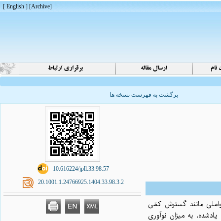
[ English ]
]
Archive
[
برگشت به فهرست نسخه ها
‎ 10.616224/jpll.33.98.57
‎ 20.1001.1.24766925.1404.33.98.3.2
ت. این پژوهش‌ها عواملی مانند گسترش کمّی
یادشده، به میزان نوآوری