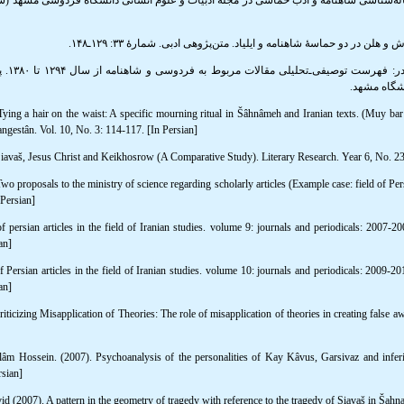
یاحقی، محم
نشگاه مشهد
Tying a hair on the waist: A specific mourning ritual in Šâhnâmeh and Iranian texts. (Muy b
gestân. Vol. 10, No. 3: 114-117. [In Persian]
iavaš, Jesus Christ and Keikhosrow (A Comparative Study). Literary Research. Year 6, No. 23:
wo proposals to the ministry of science regarding scholarly articles (Example case: field of Pe
Persian]
of persian articles in the field of Iranian studies. volume 9: journals and periodicals: 2007-2
an]
f Persian articles in the field of Iranian studies. volume 10: journals and periodicals: 2009-2
an]
ticizing Misapplication of Theories: The role of misapplication of theories in creating false 
m Hossein. (2007). Psychoanalysis of the personalities of Kay Kâvus, Garsivaz and inferi
rsian]
2007). A pattern in the geometry of tragedy with reference to the tragedy of Siavaš in Šahnam