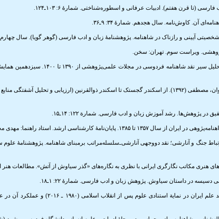
فولادی، محمد؛ رمضانی سلطانی، بهنام (۱۴۰۲). تحلیل سیر نقد شا
فیروزمندی شیره‌جینی، بهمن؛ رهبر، مهدی؛ ده‌پهلوان، مصطفی (۱۳۹۲). از اسکندر گجستک تا اسکندر ذوالقرنین (ارزیابی و تح
مرادی‌مقدم، حسین (۱۳۹۷). بررسی وضعیت تولید علم ایران در نمایة 