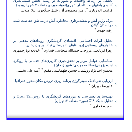
تحلیلی بر ارتباط واقعیات و تصورات در زمینه کاهش آسیب‌پذیری
عنوان نشریه
: تحقیقات کاربردی علوم جغرافیایی
کالبدی بافتهای مسئله‌دار شهری(نمونه موردی منطقه ۴ شهر ارومیه)
صاحب امتیاز
: دانشگاه خوارزمی تهران
*
کرامت اله زیاری
، امین محمودی آذر، خلیل جنگجوی، لیلا اصلانی
ناشر
: دانشگاه خوارزمی تهران
درک رژیم آتش و نقشه‌برداری مخاطره آتش در مناطق حفاظت شده
در استان گیلان
انجمن علمی حامی
: انجمن جغرافیایی ایران
*
رقیه جهدی
عنوان انگلیسی نشریه
: Journal of
Applied Researches in
تحلیل اثرات اجتماعی- اقتصادی گردشگری رویدادهای مذهبی بر
Geographical Sciences
خانوارهای روستایی (روستاهای شهرستان نیشابور و زبرخان)
*
زهرا قربانعلی مزرجی، حمدالله سجاسی قیداری
، خدیجه بوذرجمهری
گروه علمی (موضوعی):
علوم انسانی.
زیر گروه:
جغرافیا
شناسایی عوامل موثر بر تحقق‌پذیری کاربری‌های خدماتی با رویکرد
آینده پژوهی(مطالعه موردی: شهر زنجان)
حوزه‌های موضوعی نشریه
: علوم جغرافیایی، علوم زمین، علوم سیاره‌ای،
*
محسن احد نژاد روشتی، حسین طهماسبی مقدم
، آمنه علی بخشی
علوم فیزیکی، علوم محیطی، آمایش سرزمین، مطالعات شهری، علوم جوی،
ارزیابی ضرباهنگ سینرگوژی برنامه ریزی دروس مکان محور جغرافیا
*
علیرضا دویران
فرایندهای سطح-زمین، برنامه‌ریزی و توسعه، مدیریت گردشگری،
درجه علمی
: علمی-پژوهشی
بهینه‌سازی دسترسی به موزه‌های گردشگری با روشOpen TSP و
تحلیل شبکه GIS (مورد: منطقه ۱۲تهران)
مدیر مسئول
: دکتر زهرا حجازی‌زاده
*
سعیده فخاری
سردبیر
: دکتر پرویز ضیائیان
مدیر داخلی
: دکتر علیرضا کربلائی
مدیر اجرایی
: دکتر عاطفه بساک