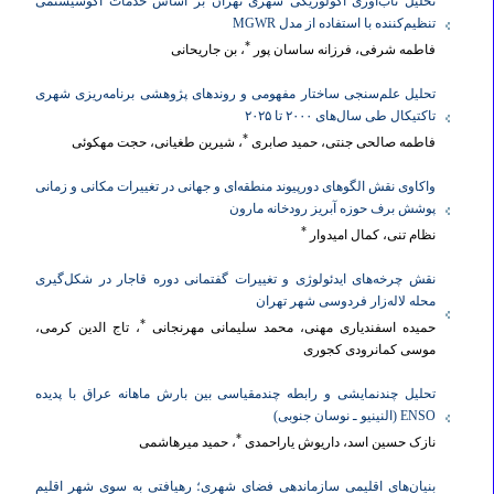
تحلیل تاب‌آوری اکولوژیکی شهری تهران بر اساس خدمات اکوسیستمی
تنظیم‌کننده با استفاده از مدل MGWR
*
فاطمه شرفی، فرزانه ساسان پور
، بن جاریحانی
تحلیل علم‌سنجی ساختار مفهومی و روندهای پژوهشی برنامه‌ریزی شهری
تاکتیکال طی سال‌های ۲۰۰۰ تا ۲۰۲۵
*
فاطمه صالحی جنتی، حمید صابری
، شیرین طغیانی، حجت مهکوئی
واکاوی نقش الگوهای دورپیوند منطقه‌ای و جهانی در تغییرات مکانی و زمانی
پوشش برف حوزه آبریز رودخانه مارون
*
نظام تنی، کمال امیدوار
نقش چرخه‌های ‌ایدئولوژی و تغییرات گفتمانی دوره قاجار در شکل‌گیری
محله لاله‌زار فردوسی شهر تهران
*
حمیده اسفندیاری مهنی، محمد سلیمانی مهرنجانی
، تاج الدین کرمی،
موسی کمانرودی کجوری
تحلیل چندنمایشی و رابطه چندمقیاسی بین بارش ماهانه عراق با پدیده
ENSO (النینیو ـ نوسان جنوبی)
*
نازک حسین اسد، داریوش یاراحمدی
، حمید میرهاشمی
بنیان‌های اقلیمی سازماندهی فضای شهری؛ رهیافتی به سوی شهر اقلیم‌