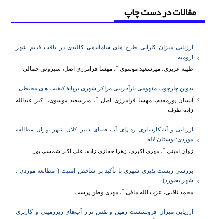
مقالات در دست چاپ
تاریخ آغاز اعتبار
: ۱۳۸۹/۱۱/۱۸
ضریب تاثیر ۱۴۰۰ در پایگاه استنادی جهان اسلام:
۱.۲۹۵
نوع داوری
: دوسو ناشناس، گمنام و محرمانه
ارزیابی میزان کارایی طرح های ساماندهی کالبدی در بافت قدیم شهر
میانگین بازه زمانی بررسی اولیه مقالات دریافتی
: حدود ۱۰ روز
ارومیه
​​​​​​​
میانگین بازه زمانی فرایند داوری پذیرش مقالات
: ۲ تا ۳ ماه، حداقل دو داور
*
طیبه عزیزی، میرسعید موسوی
، مهسا فرامرزی اصل، سیروس جمالی
​​​​​​​
درصد پذیرش مقالات
: ۲۰ درصد
تدوین چارچوب مفهومی بازآفرینی مراکز شهری برپایۀ کیفیت های محیطی
​​​​​​​
فاصله انتشار
: فصلنامه
*
آیسان پورمقدم، مهسا فرامرزی اصل
، میرسعید موسوی، اکبر عبدالله
​​​​​​​
زبان نشریه
: فارسی (چکیده و منابع به زبان انگلیسی)
زاده طرف
​​​​​​​
نوع نشریه
: نشریه علمی
ارزیابی و آشکارسازی رد پای آب فضای سبز کلان شهر تهران مطالعه
​​​​​​​
نوع مقالات
: پژوهشی و مروری
موردی: بوستان لاله
*
​​​​​​​
نوع انتشار
: الکترونیکی
ژوان امینی
، مهری اکبری، زهرا حجازی زاده، علی اکبر شمسی پور
​​​​​​​
نوع دسترسی
: رایگان (تمام متن)
بررسی زیست پذیری شهری با تأکید بر شاخص امنیت ( مطالعه موردی :
​​​​​​​
کمیته بین‌المللی اخلاق نشر (کوپ):
مجله «
تحقیقات کاربردی علوم
شهر بجنورد)
*
محمد ثاقبی، عزت الله مافی
، مهدی وطن پرست
جغرافیایی
» اهمیت توسعه بالاترین استانداردهای اخلاقی را تشخیص داده و
نسبت به ارتقای عملکردهای اخلاقی نشر پایبند است. ما معتقدیم که
ارزیابی میزان فرونشست زمین و نقش تراز آب‌های زیرزمینی و کاربری