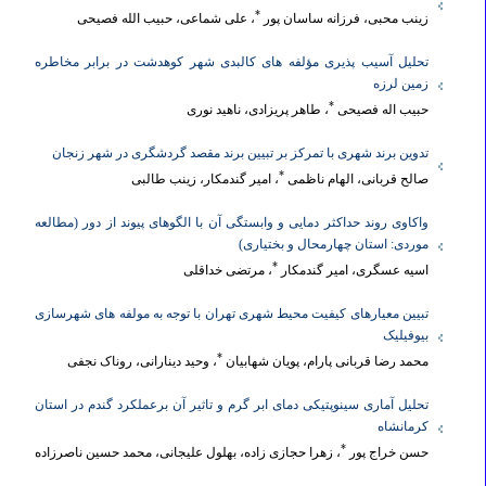
*
زینب محبی، فرزانه ساسان پور
، علی شماعی، حبیب الله فصیحی
تحلیل آسیب پذیری مؤلفه های کالبدی شهر کوهدشت در برابر مخاطره
زمین لرزه
*
حبیب اله فصیحی
، طاهر پریزادی، ناهید نوری
تدوین برند شهری با تمرکز بر تبیین برند مقصد گردشگری در شهر زنجان
*
صالح قربانی، الهام ناظمی
، امیر گندمکار، زینب طالبی
واکاوی روند حداکثر دمایی و وابستگی آن با الگوهای پیوند از دور (مطالعه
موردی: استان چهارمحال و بختیاری)
*
اسیه عسگری، امیر گندمکار
، مرتضی خداقلی
تبیین معیارهای کیفیت محیط شهری تهران با توجه به مولفه های شهرسازی
بیوفیلیک
*
محمد رضا قربانی پارام، پویان شهابیان
، وحید دینارانی، روناک نجفی
تحلیل آماری سینوپتیکی دمای ابر گرم و تاثیر آن برعملکرد گندم در استان
کرمانشاه
*
حسن خراج پور
، زهرا حجازی زاده، بهلول علیجانی، محمد حسین ناصرزاده