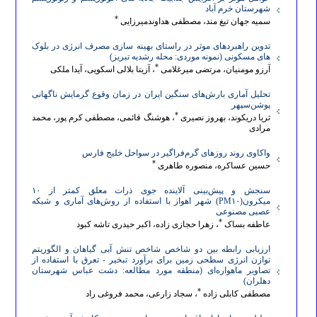
کربلائی (سردبیر و مدیر داخلی نشریه)، سرکار خانم دکتر بساک (مدیر
شهرستان خرم آباد
*
سمیه جهان تیغ مند، مصطفی هداوندمیرزایی
اجرایی)، اعضای هیئت تحریریه، داوران محترم و نویسندگان گرامی است که
تدوین راهبردهای موثر در راستای بهینه سازی مصرف انرژی در بلوک
با همراهی و مشارکت علمی خود، نقش برجسته‌ای در ارتقای سطح کیفی این
های مسکونی (نمونه موردی: محله رشدیه تبریز)
*
نشریه داشته‌اند.
آرزو مومنیان، مرتضی میرغلامی
، آزیتا بلالی اسکویی، آیدا ملکی
تحلیل آماری بارش‌های سنگین ایران در زمان وقوع گرمایش ناگهانی
پوشن‌سپهر
*
ثریا دریکوند، بهروز نصیری
، هوشنگ قائمی، مصطفی کرم پور، محمد
مرادی
واکاوی روند روزهای گرم‌فراگیر در سواحل خلیج فارس
*
حسین عساکره، منصوره طاهری
سنجش و پیش‌بینی آلاینده جوی ذرات معلق کمتر از ۱۰
میکرون(PM۱۰) شهر اهواز با استفاده از روش‌های آماری و شبکه
عصبی مصنوعی
*
عاطفه بساک
، زهرا حجازی زاده، اکبر حیدری تاشه کبود
ارزیابی رابطه بین دو شاخص شاخص تنش آبی گیاهان و الگوریتم
توازن انرژی سطحی زمین برای برآورد تبخیر - تعرق با استفاده از
تصاویر ماهواره‌ای (منطقه مورد مطالعه: دشت عباس شهرستان
دهلران)
*
مصطفی کابلی زاده
، سجاد زارعی، محمد فروغی راد
معرفی مجله