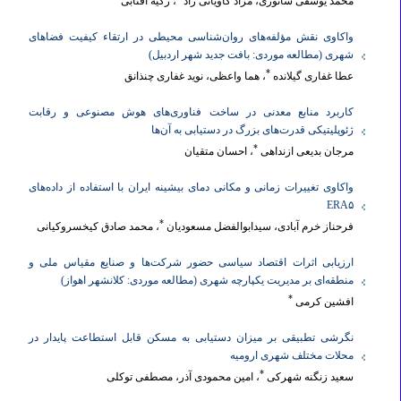
محمد یوسفی شاتوری، مراد کاویانی راد
، زکیه آفتابی
واکاوی نقش مؤلفه‌های روان‌شناسی محیطی در ارتقاء کیفیت فضاهای
شهری (مطالعه موردی: بافت جدید شهر اردبیل)
*
عطا غفاری گیلانده
، هما واعظی، نوید غفاری چنذانق
کاربرد منابع معدنی در ساخت فناوری‌های هوش مصنوعی و رقابت
ژئوپلیتیکی قدرت‌های بزرگ در دستیابی به آن‌ها
*
مرجان بدیعی ازنداهی
، احسان متقیان
واکاوی تغییرات زمانی و مکانی دمای بیشینه ایران با استفاده از داده‌های
ERA۵
*
فرحناز خرم آبادی، سیدابوالفضل مسعودیان
، محمد صادق کیخسروکیانی
ارزیابی اثرات اقتصاد سیاسی حضور شرکت‌ها و صنایع مقیاس ملی و
منطقه‌ای بر مدیریت یکپارچه شهری (مطالعه موردی: کلانشهر اهواز)
*
افشین کرمی
نگرشی تطبیقی بر میزان دستیابی به مسکن قابل استطاعت پایدار در
محلات مختلف شهری ارومیه
*
سعید زنگنه شهرکی
، امین محمودی آذر، مصطفی توکلی