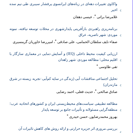
واکاوی تغییرات دهه‌ای در زبانه‌‌های ایرانسوی پرفشار سیبری طی نیم سده
اخیر
*
غلامرضا براتی
، عیسی دهقان
برنامه‌ریزی راهبردی بازآفرینی پایدارشهری در محلات توسعه نیافته، نمونه
موردی: شهر ناصریه، عراق
*
صفاء نایف سلطان الحمامی، علی صادقی
، امیررضا خاوریان گرمسیری
ارزیابی کیفیت محیط داخلی (IEQ) و آسایش دمایی در معماری سازگار با
اقلیم محلی؛ مطالعه موردی: شهر زاهدان
*
تقی طاوسی
تحلیل اجتماعی مناقشات آبی (زندگی در سایه کم‌آبی: تجربه زیسته در شرق
مازندران)
*
صادق صالحی
، حدیث فعلی، احمد رضایی
مطالعه تطبیقی سیاست‌های محیط‌زیستی ایران و کشورهای اتحادیه عرب؛
منطقه‌گرایی مسئولانه و تأثیرات جامع بر توسعه پایدار
*
بهروز محمدرضاپور، حسن حیدری
بررسی مروری اثر جزیره حرارتی و ارائه روش های کاهش تاثیرات آن