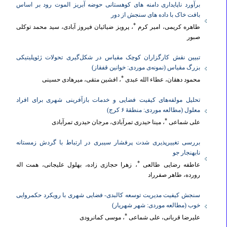
برآورد ناپایداری دامنه های کوهستانی حوضه آبریز الموت رود بر اساس
بافت خاک با داده های سنجش از دور
*
طاهره کریمی، امیر کرم
، پرویز ضیائیان فیروز آبادی، سید محمد توکلی
صبور
تبیین نقش کارگزاران کوچک مقیاس در شکل‌گیری تحولات ژئوپلیتیکی
بزرگ مقیاس (نمونه‌ی موردی: خوانین قفقاز)
*
محمود دهقان، عطاء الله عبدی
، افشین متقی، میرهادی حسینی
تحلیل مولفه‌های کیفیت فضایی و خدمات بازآفرینی شهری برای افراد
معلول (مطالعه موردی: منطقۀ ۶ کرج)
*
علی شماعی
، مینا حیدری تمرآبادی، مرجان حیدری تمرآبادی
بررسی تغییرپذیری شدت پرفشار سیبری در ارتباط با گردش زمستانه
نابهنجار جو
*
عاطفه رضایی طالعی
، زهرا حجازی زاده، بهلول علیجانی، همت اله
رورده، طاهر صفرراد
سنجش کیفیت مدیریت توسعه کالبدی- فضایی شهری با رویکرد حکمروایی
خوب (مطالعه موردی: شهر شهریار)
*
علیرضا قربانی، علی شماعی
، موسی کمانرودی