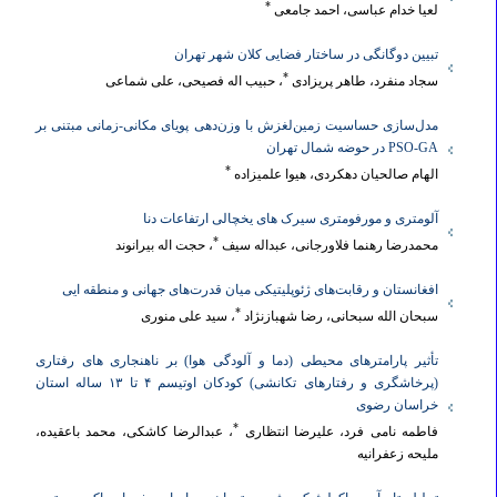
*
لعیا خدام عباسی، احمد جامعی
تبیین دوگانگی در ساختار فضایی کلان شهر تهران
*
سجاد منفرد، طاهر پریزادی
، حبیب اله فصیحی، علی شماعی
مدل‌سازی حساسیت زمین‌لغزش با وزن‌دهی پویای مکانی-زمانی مبتنی بر
PSO-GA در حوضه شمال تهران
*
الهام صالحیان دهکردی، هیوا علمیزاده
آلومتری و مورفومتری سیرک های یخچالی ارتفاعات دنا
*
محمدرضا رهنما فلاورجانی، عبداله سیف
، حجت اله بیرانوند
افغانستان و رقابت‌های ژئوپلیتیکی میان قدرت‌های جهانی و منطقه ایی
*
سبحان الله سبحانی، رضا شهبازنژاد
، سید علی منوری
تأثیر پارامترهای محیطی (دما و آلودگی هوا) بر ناهنجاری های رفتاری
(پرخاشگری و رفتارهای تکانشی) کودکان اوتیسم ۴ تا ۱۳ ساله استان
خراسان رضوی
*
فاطمه نامی فرد، علیرضا انتظاری
، عبدالرضا کاشکی، محمد باعقیده،
ملیحه زعفرانیه