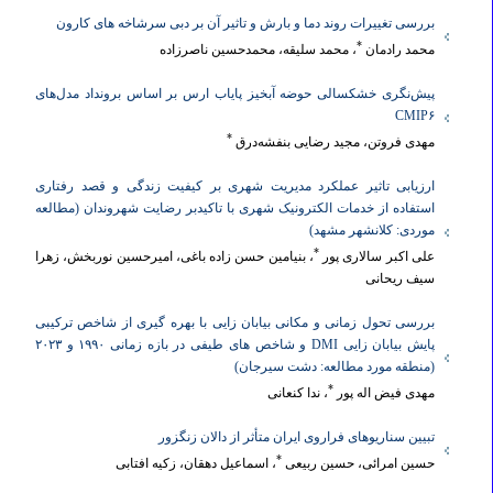
بررسی تغییرات روند دما و بارش و تاثیر آن بر دبی سرشاخه های کارون
*
محمد رادمان
، محمد سلیقه، محمدحسین ناصرزاده
پیش‌نگری خشکسالی حوضه آبخیز پایاب ارس بر اساس برونداد مدل‌های
‌CMIP۶‎
*
مهدی فروتن، مجید رضایی بنفشه‌درق
ارزیابی تاثیر عملکرد مدیریت شهری بر کیفیت زندگی و قصد رفتاری
استفاده از خدمات الکترونیک شهری با تاکیدبر رضایت شهروندان (مطالعه
موردی: کلانشهر مشهد)
*
علی اکبر سالاری پور
، بنیامین حسن زاده باغی، امیرحسین نوربخش، زهرا
سیف ریحانی
بررسی تحول زمانی و مکانی بیابان زایی با بهره گیری از شاخص ترکیبی
پایش بیابان زایی DMI و شاخص های طیفی در بازه زمانی ۱۹۹۰ و ۲۰۲۳
(منطقه مورد مطالعه: دشت سیرجان)
*
مهدی فیض اله پور
، ندا کنعانی
تبیین سناریوهای فراروی ایران متأثر از دالان زنگزور
*
حسین امرائی، حسین ربیعی
، اسماعیل دهقان، زکیه افتابی