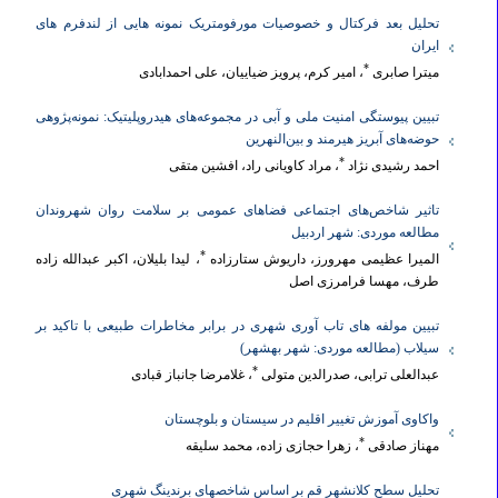
تحلیل بعد فرکتال و خصوصیات مورفومتریک نمونه هایی از لندفرم های
در این پایگاه با ذکر منبع آزاد است. با توجه به درخواست کمیسیون نشریات
ایران
علمی کشور، ثبت و نمایش شناسه رایگان ORCID و استفاده از رایانامه
*
میترا صابری
، امیر کرم، پرویز ضیاییان، علی احمدابادی
دانشگاهی یا سازمانی برای نویسندگان مقالات الزامی است. بنابراین، از
تبیین پیوستگی امنیت ملی و آبی در مجموعه‌های هیدروپلیتیک: نمونه‌پژوهی‌
نویسندگان محترم درخواست می‌شود قبل از ارسال مقاله به نشریه نسبت به
حوضه‌های آبریز هیرمند و بین‌النهرین
اخذ کد شناسه پژوهشگر ORCID و رایانامه دانشگاهی/سازمانی اقدام
*
احمد رشیدی نژاد
، مراد کاویانی راد، افشین متقی
نمایند.
تاثیر شاخص‌های اجتماعی فضاهای عمومی بر سلامت روان شهروندان
​​​​​​​
فایل‌ها و فرم‌های لازم
:
چهار فایل ضروری که باید از طریق سامانۀ دریافت
مطالعه موردی: شهر اردبیل
مقاله‌ها ارسال شوند: ۱.
فایل اصلی مقاله
(بدون نام نویسندگان و با رعایت
*
المیرا عظیمی مهرورز، داریوش ستارزاده
، لیدا بلیلان، اکبر عبدالله زاده
طرف، مهسا فرامرزی اصل
راهنمای نویسندگان)، ۲.
فایل مشخصات نویسندگان
؛ ۳.
فرم تعهدنامه
نویسندگان
(باید شامل عنوان مقاله و نام و نام خانوادگی تمام نویسندگان
تبیین مولفه های تاب آوری شهری در برابر مخاطرات طبیعی با تاکید بر
باشد و به امضای همه نویسندگان رسیده باشد)؛ ۴.
فرم تضاد منافع
(باید
سیلاب (مطالعه موردی: شهر بهشهر)
*
عبدالعلی ترابی، صدرالدین متولی
، غلامرضا جانباز قبادی
توسط نویسنده مسئول امضاء و به همراه فایل مقاله بارگذاری شود)؛
واکاوی آموزش تغییر اقلیم در سیستان و بلوچستان
*
مهناز صادقی
، زهرا حجازی زاده، محمد سلیقه
تحلیل سطح کلانشهر قم بر اساس شاخصهای برندینگ شهری