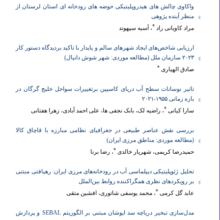
واکاوی چالش های هیدروپلیتیکی حوضه های رودخانه ای استان لرستان از
منظر آینده پژوهی
*
مراد کاویانی راد
، آسیه سپهوند
ارزیابی شاخص‌های ایجاد شهرهای سالم و پایدار با تاکید بردیدگاه دستور کار
۲۰۲۳ سازمان ملل (مطالعه موردی: شهر شوش دانیال)
*
صادق الهیاری
تاثیر نوسانات سطح آب دریای کاسپین برتغییرات سواحل خلیج گرگان در
بازه زمانی ۱۹۵۵-۲۰۲۱
*
سارا کیانی
، راضیه لک، بابک نجفی ها، علی احمد آبادی، زهرا هفتانی
بررسی نقش عناصر طبیعی در جغرافیای نظامی مبارزه با قاچاق کالا
(مطالعه موردی: مناطق مرزی ایران)
*
حمیدرضا کریمی، شهریار خالدی
، رضا برنا
تحلیل ژئوپلیتیکی دیپلماسی آب در رودخانه‌های مرزی ایران: رهیافتی مبتنی
بر رویکردهای نظری همگراکننده روابط بین‌الملل
*
عابد گل کرمی
، محمد یوسفی شاتوری، افشین متقی
مدل‌سازی تبخیر دریاچه سد ایوشان مبتنی بر الگوریتم SEBAL و پردازش