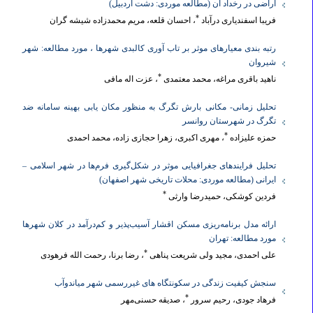
اراضی در رخداد آن (مطالعه موردی: دشت اردبیل)
سنجش اخلاق نشر یکی از جنبه‌های مهم فرایند ویراستاری و داوری توسط
*
فریبا اسفندیاری درآباد
، احسان قلعه، مریم محمدزاده شیشه گران
همتایان است و به این ترتیب در حیطه مسئولیت سردبیر و ویراستار علمی
نشریه قرار دارد. مجله «
تحقیقات کاربردی علوم جغرافیایی
» با احترام به
رتبه بندی معیارهای موثر بر تاب آوری کالبدی شهرها ، مورد مطالعه: شهر
شیروان
قوانین اخلاق نشر، تابع راهنماها، اصول و قوانین کمیتۀ اخلاق در انتشار
*
ناهید باقری مراغه، محمد معتمدی
، عزت اله مافی
(COPE) است و از آیین‌نامۀ اجرایی قانون پیشگیری و مقابله با تقلب در آثار
علمی پیروی می‌کند.
تحلیل زمانی- مکانی بارش تگرگ به منظور مکان یابی بهینه سامانه ضد
تگرگ در شهرستان روانسر
​​​​​​​
سیاست مبارزه با سرقت ادبی و همانندجویی:
بر اساس قرارداد با شرکت
*
حمزه علیزاده
، مهری اکبری، زهرا حجازی زاده، محمد احمدی
یکتاوب تمامی مقالات ارسالی به مجله «
تحقیقات کاربردی علوم
تحلیل فرایندهای جغرافیایی موثر در شکل‌گیری فرم‌ها در شهر اسلامی –
جغرافیایی
» قبل از ورود به فرایند داوری از طریق نرم‌افزارهای مشابهت‌یاب،
ایرانی (مطالعه موردی: محلات تاریخی شهر اصفهان)
همتایاب و سمیم‌نور بررسی خواهند شد.
*
فردین کوشکی، حمیدرضا وارثی
​​​​​​​
نویسنده مسئول مکاتبات:
نویسنده مسئول مقاله بایستی حتماً عضو هیئت
ارائه مدل برنامه‌ریزی مسکن اقشار ‌آسیب‌پذیر و ‌کم‌درآمد در کلان شهرها
علمی یک دانشگاه، مرکز یا پژوهشگاه باشد و مقاله حتماً توسط وی به نشریه
مورد مطالعه: تهران
ارسال شود، و یا نامه تأییدیه مکتوب وی و فرم‌های ذیل همراه مقاله ارسال
*
علی احمدی، مجید ولی شریعت پناهی
، رضا برنا، رحمت الله فرهودی
شود.
سنجش کیفیت زندگی در سکونتگاه های غیررسمی شهر میاندوآب
​​​​​​​
نکات قابل توجه نویسندگان:
مجله «
تحقیقات کاربردی علوم جغرافیایی
»
*
فرهاد جودی، رحیم سرور
، صدیقه حسنی‌مهر
بعد از داوری و برای چاپ مقاله، هزینه دریافت خواهد کرد. بازنشر اطلاعات