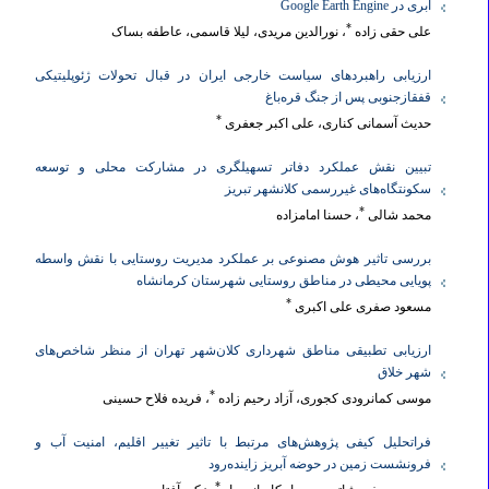
ابری در Google Earth Engine
*
علی حقی زاده
، نورالدین مریدی، لیلا قاسمی، عاطفه بساک
ارزیابی راهبردهای سیاست خارجی ایران در قبال تحولات ژئوپلیتیکی
قفقازجنوبی پس از جنگ قره‌باغ
*
حدیث آسمانی کناری، علی اکبر جعفری
تبیین نقش عملکرد دفاتر تسهیلگری در مشارکت محلی و توسعه
سکونتگاه‌های غیررسمی کلانشهر تبریز
*
محمد شالی
، حسنا امامزاده
بررسی تاثیر هوش مصنوعی بر عملکرد مدیریت روستایی با نقش واسطه
پویایی محیطی در مناطق روستایی شهرستان کرمانشاه
*
مسعود صفری علی اکبری
ارزیابی تطبیقی مناطق شهرداری کلان‌شهر تهران از منظر شاخص‌های
شهر خلاق
*
موسی کمانرودی کجوری، آزاد رحیم زاده
، فریده فلاح حسینی
فراتحلیل کیفی پژوهش‌های مرتبط با تاثیر تغییر اقلیم، امنیت آب و
فرونشست زمین در حوضه آبریز زاینده‌رود
*