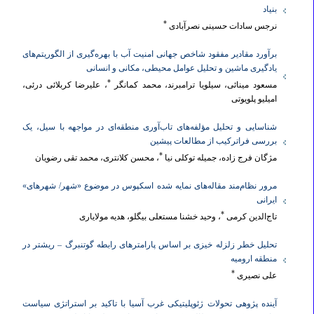
بنیاد
*
نرجس سادات حسینی نصرآبادی
برآورد مقادیر مفقود شاخص جهانی امنیت آب با بهره‌گیری از الگوریتم‌های
یادگیری ماشین و تحلیل عوامل محیطی، مکانی و انسانی
*
مسعود مینائی، سیلویا ترامبرند، محمد کمانگر
، علیرضا کربلائی درئی،
امیلیو پلویوتی
شناسایی و تحلیل مؤلفه‌های تاب‌آوری منطقه‎‌ای در مواجهه با سیل، یک
بررسی فراترکیب از مطالعات پیشین
*
مژگان فرج زاده، جمیله توکلی نیا
، محسن کلانتری، محمد تقی رضویان
مرور نظام‌مند مقاله‌‌های نمایه شده اسکپوس در موضوع «شهر/ شهرهای»
ایرانی
*
تاج‌الدین کرمی
، وحید خشنا مستعلی بیگلو، هدیه مولایاری
تحلیل خطر زلزله خیزی بر اساس پارامترهای رابطه گوتنبرگ – ریشتر در
منطقه ارومیه
*
علی نصیری
آینده پژوهی تحولات ژئوپلیتیکی غرب آسیا با تاکید بر استراتژی سیاست