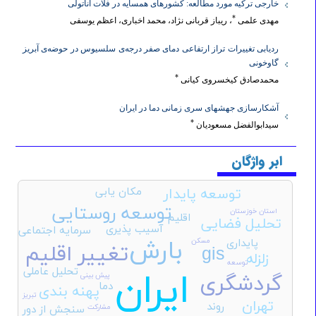
خارجی ترکیه مورد مطالعه: کشورهای همسایه در فلات اناتولی
*
مهدی علمی
، ریباز قربانی نژاد، محمد اخباری، اعظم یوسفی
ردیابی تغییرات تراز ارتفاعی دمای صفر درجه‌ی سلسیوس در حوضه‌ی آبریز
گاوخونی
*
محمدصادق کیخسروی کیانی
آشکارسازی جهش‎های سری زمانی دما در ایران
*
سیدابوالفضل مسعودیان
ابر واژگان
مکان یابی
توسعه پایدار
توسعه روستایی
استان خوزستان
اقلیم
تحلیل فضایی
آسیب پذیری
سرمایه اجتماعی
بارش
مسکن
پایداری
تغییر اقلیم
gis
زلزله
توسعه
تحلیل عاملی
ایران
گردشگری
پیش بینی
دما
پهنه بندی
تبریز
تهران
روند
مشارکت
سنجش از دور