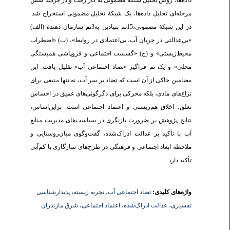
داده‌ها، روش تحلیل شبکۀ مضمونی به کار رفت و در فرایند شش
مرحله‌ای تحلیل داده‌ها، یک شبکۀ تحلیل مضمونی استخراج شد.
در این شبکۀ مضمونی،15تم بنیادین به3تم سازمان دهندۀ (الف)
«بی‌عدالتی در جریان آب، بی‌اعتمادی در روابط»، (ب) «اضطراب
محیط‌زیستی» و (ج) «گسست اجتماعی و فروپاشی همبستگی
محلی» و یک تم فراگیر «تضاد اجتماعی آب» تقلیل یافت. این
مضامین حاکی از آن است که تضاد بر سر آب، نه‌ تنها منبعی برای
نزاع‌های مادی، بلکه محرکی برای دگرگونی‌های عمیق در احساس
تعلق، اخلاق هم‌زیستی و اعتماد اجتماعی است. براین‌اساس،
نتایج پژوهش بر ضرورت بازنگری در سیاست‌های مدیریت منابع
آب با تأکید بر عدالت ادراک‌شده، گفت‌وگوی میان‌روستایی و
ملاحظه ابعاد اجتماعی و فرهنگی در طرح‌های سازگاری با کم‌آبی
تأکید دارد.
واژه‌های کلیدی:
تضاد اجتماعی آب
،
تجربه زیسته
،
پدیدارشناسی
تفسیری
،
عدالت ادراک‌شده
،
اعتماد اجتماعی
،
شرق مازندران