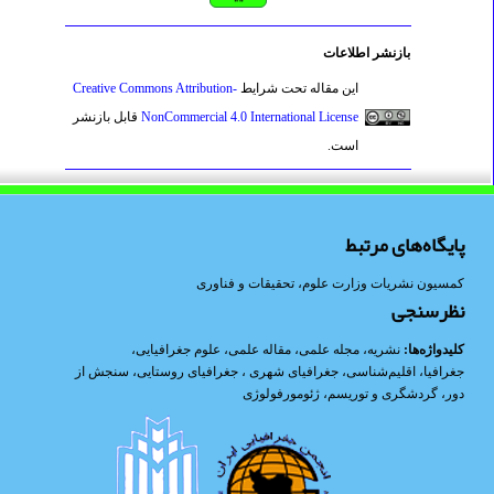
بازنشر اطلاعات
این مقاله تحت شرایط
Creative Commons Attribution-
NonCommercial 4.0 International License
قابل بازنشر
است.
پایگاه‌های مرتبط
کمسیون نشریات وزارت علوم، تحقیقات و فناوری
نظرسنجی
کلیدواژه‌ها:
نشریه
،
مجله علمی
،
مقاله علمی
،
علوم جغرافیایی
،
جغرافیا
،
اقلیم‌شناسی
،
جغرافیای شهری
،
جغرافیای روستایی
،
سنجش از
دور
،
گردشگری و توریسم
،
ژئومورفولوژی