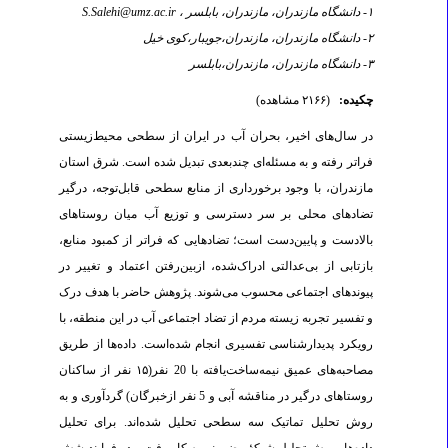
۱- دانشگاه مازندران، مازندران، بابلسر ،
S.Salehi@umz.ac.ir
۲- دانشگاه مازندران، مازندران،جویبار،کوی خیل
۳- دانشگاه مازندران، مازندران،بابلسر
چکیده:
(۲۱۶۶ مشاهده)
در سال‌های اخیر، بحران آب در ایران از سطحی محیط‌زیستی
فراتر رفته و به مسئله‌ای چندبعدی تبدیل شده است. شرق استان
مازندران، با وجود برخورداری از منابع سطحی قابل‌توجه، درگیر
تضادهای محلی بر سر دسترسی و توزیع آب میان روستاهای
بالادست و پایین‌دست است؛ تضادهایی که فراتر از کمبود منابع،
بازتابی از بی‌عدالتی ادراک‌شده، از‌بین‌رفتن اعتماد و تغییر در
پیوندهای اجتماعی محسوب می‌شوند. پژوهش حاضر با هدف درک
و تفسیر تجربه زیسته مردم از تضاد اجتماعی آب در این منطقه، با
رویکرد پدیدارشناسی تفسیری انجام شده‌است. داده‌ها از طریق
مصاحبه‌های عمیق نیمه‌ساخت‌یافته با 20 نفر(۱۵ نفر از ساکنان
روستاهای درگیر در مناقشه آبی و 5 نفر ازخبرگان) گردآوری و به
روش تحلیل تماتیک سه ‌سطحی تحلیل شده‌اند. برای تحلیل