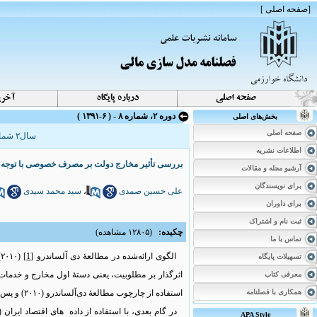
[
صفحه اصلی
]
دوره ۲، شماره ۸ - ( ۶-۱۳۹۱ )
بخش‌های اصلی
صفحه اصلی
سال۲ شماره ۸ صفحات ۸۶-۵۷
اطلاعات نشریه
بررسی تأثیر مخارج دولت بر مصرف خصوصی با توجه به 
آرشیو مجله و مقالات
برای نویسندگان
علی حسین صمدی
،
سید محمد سیدی
برای داوران
ثبت نام و اشتراک
چکیده:
(۱۲۸۰۵ مشاهده)
تماس با ما
الگوی ارائه‌شده در مطالعۀ دی آلساندرو
[1]
(۲۰۱۰)، فقط تأثیر کل مخارج دولت بر مصرف خصوصی را بررسی می‌کند؛ اما براساس پیشنهاد بارو،
تسهیلات پایگاه
اثرگذار بر مطلوبیت، یعنی دستۀ اول مخارج و خدمات 
معرفی کتاب
همکاری با فصلنامه
استفاده از چارچوب مطالعۀ دی‌آلساندرو (۲۰۱۰) و پس از اِعمال تغییراتی در تابع مطلوبیت خانوار و تابع تولید، تأثیر این مخارج به‌صورت نظری و مجزا بررسی شده است.
APA Style