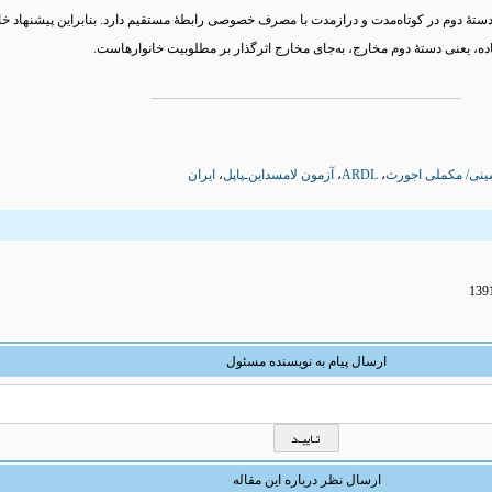
ۀ دوم در کوتاه‌مدت و درازمدت با مصرف خصوصی رابطۀ مستقیم دارد. بنابراین پیشنهاد خا
اده، یعنی دستۀ دوم مخارج، به‌جای مخارج اثرگذار بر مطلوبیت خانوارهاست.
ینی/ مکملی اجورث
،
ARDL
،
آزمون لامسداین‌ـ‌پاپل
،
ایران
ارسال پیام به نویسنده مسئول
ارسال نظر درباره این مقاله