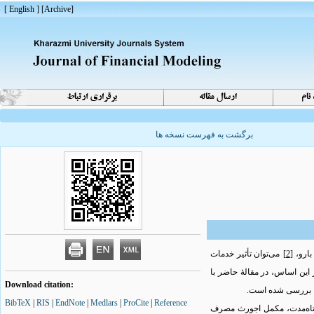
[ English ]
]
Archive
[
برگشت به فهرست نسخه ها
[2]
می‌توان تأثیر خدمات
 این اساس، در مقالۀ حاضر با
Download citation:
BibTeX
|
RIS
|
EndNote
|
Medlars
|
ProCite
|
Reference
ستۀ اول مخارج در کوتاه‌مدت، مکمل اجورث مصرف