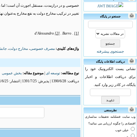
خصوصی و در درازمدت، مستقل اجورث آن است؛ اما دست
تغییر در ترکیب مخارج دولت به نفع مخارج به‌عنوان نه
جستجو در پایگاه
[2]
. Barro
. d'Alessandro
[1]
واژه‌های کلیدی:
مصرف خصوصی
،
مخارج دولت
،
جانش
جستجوی پیشرفته
دریافت اطلاعات پایگاه
نشانی پست الکترونیک خود را
نوع مطالعه:
توسعه ای
|
موضوع مقاله:
بخش عمومی
برای دریافت اطلاعات و اخبار
دریافت: 1390/6/28 | پذیرش: 1391/7/25 | انتشار: 1391/6/25
پایگاه، در کادر زیر وارد کنید.
نظرسنجی
وب سایت فصلنامه تحقیقات مدلسازی
اقتصادی را چگونه ارزیابی می نمائید؟
خیلی خوب
خوب