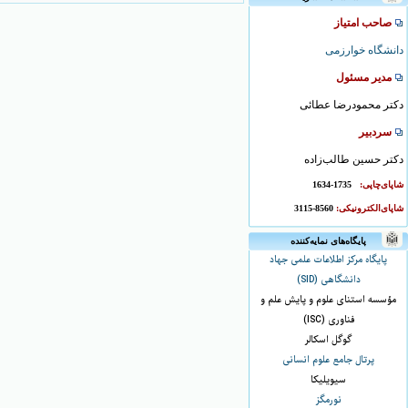
صاحب امتیاز
دانشگاه خوارزمی
مدیر مسئول
دکتر محمودرضا عطائی
سردبیر
دکتر حسین طالب‌زاده
شاپای‌چاپی:
1735-1634
شاپای‌الکترونیکی:
8560-3115
پایگاه‌های نمایه‌کننده
پایگاه مرکز اطلاعات علمی جهاد
دانشگاهی (SID)
مؤسسه استنای علوم و پایش علم و
فناوری (ISC)
گوگل اسکالر
پرتال جامع علوم انسانی
سیویلیکا
نورمگز