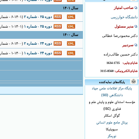
صاحب امتیاز
سال ۱۴۰۱
دوره ۲۵ - شماره ۲
(
۶-۱۴۰۱ - شماره پیاپی : ۳۰
دانشگاه خوارزمی
مدیر مسئول
دوره ۲۵ - شماره ۱
(
۱-۱۴۰۱ - شماره پیاپی : ۲۹
سال ۱۴۰۰
دکتر محمودرضا عطائی
دوره ۲۴ - شماره ۲
(
۶-۱۴۰۰ - شماره پیاپی : ۲۸
سردبیر
دوره ۲۴ - شماره ۱
(
۱-۱۴۰۰ - شماره پیاپی : ۲۷
دکتر حسین طالب‌زاده
شاپای‌چاپی:
1735-1634
شاپای‌الکترونیکی:
8560-3115
پایگاه‌های نمایه‌کننده
پایگاه مرکز اطلاعات علمی جهاد
دانشگاهی (SID)
مؤسسه استنای علوم و پایش علم و
فناوری (ISC)
گوگل اسکالر
پرتال جامع علوم انسانی
سیویلیکا
نورمگز