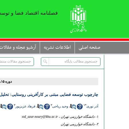
فصلنامه اقتصاد فضا و توسع
صفحه اصلی
اطلاعات نشریه
آرشیو مجله و مقالات
دوره ۱۵، شماره ۵۶ - ( تابستان ۱۴۰۵ )
چارچوب توسعه فضایی مبتنی بر کارآفرینی روستایی: تحلیل 
۲
۲
۱
*
آذر نوری
،
وحید ریاحی
،
فرهاد عزیزپور
،
۱- دانشگاه خوارزمی تهران ،
std_azar.noury@khu.ac.ir
۲- دانشگاه خوارزمی تهران