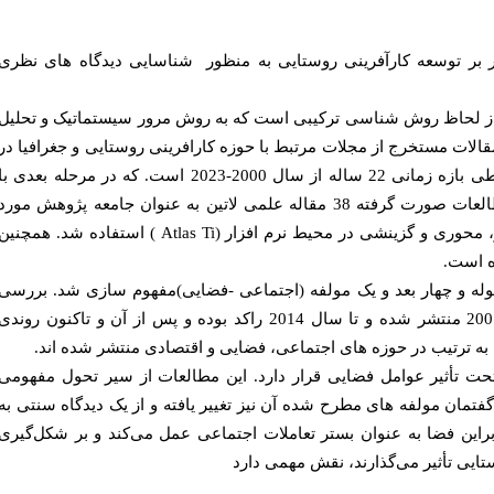
بر توسعه کارآفرینی روستایی به منظور شناسایی دیدگاه های نظری
ز لحاظ روش شناسی ترکیبی است که به روش مرور سیستماتیک و تحلیل
لات مستخرج از مجلات مرتبط با حوزه کارافرینی روستایی و جغرافیا در
پایگاه های داده معتبر است. جامعه پژوهش 113مقاله طی بازه زمانی 22 ساله از سال 2000-2023 است. که در مرحله بعدی ب
غربالگری مقالات نامرتبط حذف و نهایتا، از مجموع مطالعات صورت گرفته 38 مقاله علمی لاتین به عنوان جامعه پژوهش مورد
، محوری و گزینشی در محیط نرم افزار (
Atlas Ti
) استفاده شد. همچنین
 های پژوهش شامل 212 کد اولیه بود که در 26 مقوله و چهار بعد و یک مولفه (اجتماعی -فضایی)مفهوم سازی شد. بررسی
توزیع زمانی مقالات نشان داد اولین مقالات در سال 2007 منتشر شده و تا سال 2014 راکد بوده و پس از آن و تاکنون روندی
ه ترتیب در حوزه های اجتماعی، فضایی و اقتصادی منتشر شده اند.
حت تأثیر عوامل فضایی قرار دارد. این مطالعات از سیر تحول مفهومی
فتمان مولفه های مطرح شده آن نیز تغییر یافته و از یک دیدگاه سنتی به
براین فضا به عنوان بستر تعاملات اجتماعی عمل می‌کند و بر شکل‌گیری
ایی تأثیر می‌گذارند، نقش مهمی دارد