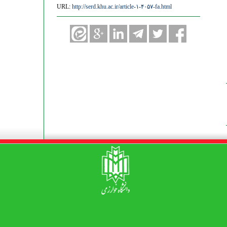
URL:
http://serd.khu.ac.ir/article-۱-۴۰۵۷-fa.html