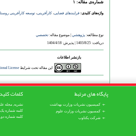
شماره‌ی مقاله: ۱
واژه‌های کلیدی:
فرایندهای فضایی
،
کارآفرینی
،
توسعه کارآفرینی روستا
نوع مطالعه:
پژوهشي
| موضوع مقاله:
تخصصي
دریافت: 1403/8/25 | پذیرش: 1404/4/18
بازنشر اطلاعات
این مقاله تحت شرایط
ional License
پایگاه های مرتبط
کلمات کلید
کمیسیون نشریات وزارت بهداشت
نشریه
,
مجله عل
کلمه شماره یک
کمسیون نشریات وزارت علوم
کلمه شماره دو,
شرکت یکتاوب