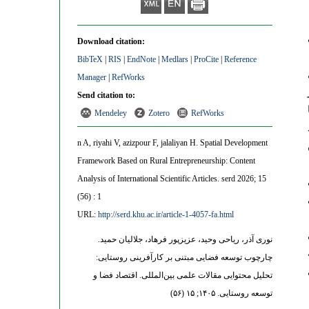
Download citation:
BibTeX
|
RIS
|
EndNote
|
Medlars
|
ProCite
|
Reference
Manager
|
RefWorks
Send citation to:
ا
Mendeley
Zotero
RefWorks
n A, riyahi V, azizpour F, jalaliyan H. Spatial Development
Framework Based on Rural Entrepreneurship: Content
Analysis of International Scientific Articles. serd 2026; 15
(56) : 1
URL:
http://serd.khu.ac.ir/article-1-4057-fa.html
نوری آذر، ریاحی وحید، عزیزپور فرهاد، جلالیان حمید.
چارچوب توسعه فضایی مبتنی بر کارآفرینی روستایی:
تحلیل محتوایی مقالات علمی بین‌المللی. اقتصاد فضا و
توسعه روستایی. ۱۴۰۵; ۱۵ (۵۶)