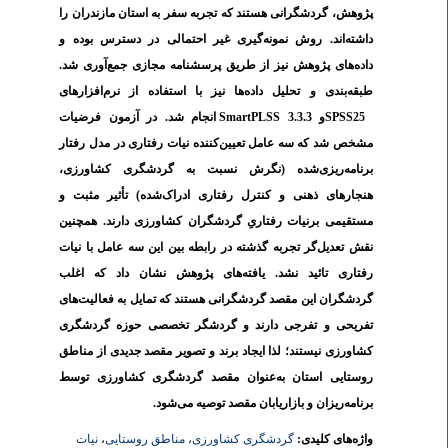
پژوهش، گردشگرانی هستند که
تجربه سفر به استان مازندران را
داشته‌اند. روش نمونه‌گیری غیر احتمالی در دسترس بوده و
داده‌های پژوهش نیز از طریق پرسشنامه مجازی جمع‌آوری شد.
طبقه‌بندی و تحلیل داده‌ها نیز با استفاده از نرم‌افزارهای
SPSS25
و
SmartPLSS 3.3.3
انجام شد. در آزمون فرضیات
مشخص شد که سه عامل تعیین‌کننده نیات رفتاری در مدل رفتار
برنامه‌ریزی‌شده (نگرش نسبت به گردشگری کشاورزی،
هنجارهای ذهنی و کنترل رفتاری ادراک‌شده) تأثیر مثبت و
مستقیمی برنیات رفتاریِ گردشگران کشاورزی دارند. همچنین
نقش تعدیل‌گر تجربه گذشته در رابطه بین این سه عامل با نیات
رفتاری تائید نشد. یافته‌های پژوهش نشان داد که اغلب
گردشگران این مقصد گردشگرانی هستند که تمایل به فعالیت‌های
تفریحی و تفرجی دارند و گردشگر تخصصی حوزه گردشگری
کشاورزی نیستند؛ لذا ایجاد برند و تصویر مقصد جدیدی از مناطق
روستایی استان به‌عنوان مقصد گردشگری کشاورزی توسط
برنامه‌ریزان و بازاریابان مقصد توصیه می‌شود.
واژه‌های کلیدی:
گردشگری کشاورزی
،
مناطق روستایی
،
نیات