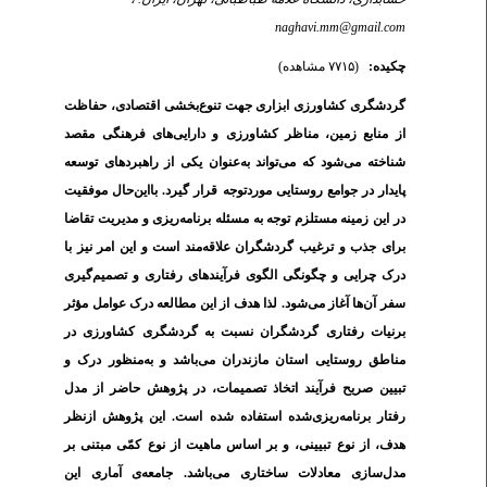
naghavi.mm@gmail.com
چکیده:
(۷۷۱۵ مشاهده)
گردشگری کشاورزی ابزاری جهت تنوع‌بخشی اقتصادی، حفاظت
از منابع زمین، مناظر کشاورزی و دارایی‌های فرهنگی مقصد
شناخته می‌شود
که می‌تواند به‌عنوان یکی از راهبردهای
توسعه
پایدار در جوامع روستایی موردتوجه قرار گیرد.
بااین‌حال موفقیت
در این زمینه مستلزم توجه به مسئله برنامه‌ریزی و مدیریت تقاضا
برای جذب و ترغیب گردشگران علاقه‌مند است و این امر نیز
با
درک چرایی و چگونگی الگوی فرآیندهای رفتاری و تصمیم‌گیری
سفر آن‌ها آغاز می‌شود. لذا هدف از این مطالعه درک عوامل مؤثر
برنیات رفتاری گردشگران نسبت به گردشگری کشاورزی در
مناطق روستایی استان مازندران می‌باشد و به‌منظور درک و
تبیین صریح فرآیند اتخاذ تصمیمات، در پژوهش حاضر از مدل
رفتار برنامه‌ریزی‌شده استفاده شده است.
این پژوهش ازنظر
هدف، از نوع تبیینی، و بر اساس ماهیت از نوع کمّی مبتنی بر
مدل‌سازی معادلات ساختاری می‌باشد. جامعه‌ی آماری این