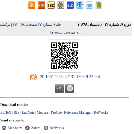
ه ۹، شماره ۳۲ - ( تابستان ۱۳۹۹ )
جلد ۹ شماره ۳۲ صفحات ۱۹۸-۱۷۳
|
برگشت
به فهرست نسخه ها
‎ 20.1001.1.23222131.1399.9.32.9.4
Download citation:
BibTeX
|
RIS
|
EndNote
|
Medlars
|
ProCite
|
Reference Manager
|
RefWorks
Send citation to:
Mendeley
Zotero
RefWorks