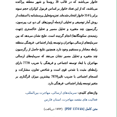
خانوار می‌باشند که در قالب 20 روستا و شهر منطقه پراکنده
می‌باشند، که از این تعداد خانوار بر اساس فرمول کوکران حجم نمونه
برابر با 314 خانوار انتخاب‌شده‌اند. تجزیه‌وتحلیل پرسشنامه با استفاده از
روش آمار توصیفی و تحلیلی ازجمله آزمون‌های کی دو، تی، پیرسون،
رگرسیون چند متغیره و تحلیل مسیر و تحلیل خاکستری (جهت
رتبه‌بندی سکونتگاه‌ها) انجام گردیده است. نتایج نشان می‌دهد که بین
سرمایه‌های ارسالی مهاجران و توسعه پایدار اجتماعی- فرهنگی منطقه
رابطه معنادار و مستقیم وجود دارد. همچنین نتایج حاصل از رگرسیون
چند متغیره و تحلیل مسیر نشان می‌دهد که سرمایه‌های ارسالی
مهاجران با ابعاد توسعه اجتماعی و فرهنگی با ضریب 777/0 دارای
رابطه‌ای مثبت با شدتی قوی است و شاخص تعاون، مشارکت و
انسجام اجتماعی با ضریب تاثیر787/0 بیشترین میزان اثرگذاری بر
متغیر توسعه پایدار اجتماعی- فرهنگی دارد.
واژه‌های کلیدی:
سرمایه‌های ارسالی
،
مهاجرت بین‌المللی
،
فعالیت های مقصد مهاجرت
،
استان فارس
متن کامل
[PDF 1374 kb]
(۱۷۷۲ دریافت)