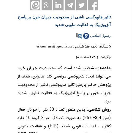
تاثیر هایپوکسی ناشی از محدودیت جریان خون بر پاسخ
آنژیوژنیک به فعالیت تناوبی شدید
رسول اسلامی
دانشگاه علامه طباطبائی ،
eslami.rasul@gmail.com
چکیده:
(۲۷۳۰ مشاهده)
مقدمه:
مشخص شده است که محدودیت جریان خون
می¬تواند ایجاد هایپوکسی موضعی کند. بنابراین، هدف از
پژوهش حاضر بررسی تاثیر هایپوکسی ناشی از محدودیت
جریان خون بر پاسخ آنژیوژنیک به فعالیت تناوبی شدید
بود.
روش شناسی:
بدین منظور تعداد 30 نفر از جوانان فعال
(سن=3.4±25.6) به صورت تصادفی در 3 گروه 10 نفره
کنترل ، فعالیت تناوبی شدید (HIIE) و فعالیت تناوبی