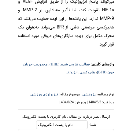
می‌تواند پاسخ آنژیوژنیک را از طریق افزایش VEGF و
HIF-1α تقویت کند، اما تأثیر معناداری بر MMP-2 و
MMP-9 ندارد. این یافته‌ها از این ایده حمایت می‌کنند که
هایپوکسی موضعی ناشی از BFR می‌تواند به‌عنوان یک
محرک مکمل برای بهبود سازگاری‌های عروقی مورد استفاده
قرار گیرد.
واژه‌های کلیدی:
فعالیت تناوبی شدید (HIIE)
،
محدودیت جریان
خون (BFR)
،
هایپوکسی
،
آنژیوژنز
نوع مطالعه:
پژوهشي
| موضوع مقاله:
فیزیولوژی ورزشی
دریافت: 1404/5/5 | پذیرش: 1404/6/24
ارسال نظر درباره این مقاله : نام کاربری یا پست الکترونیک
شما: