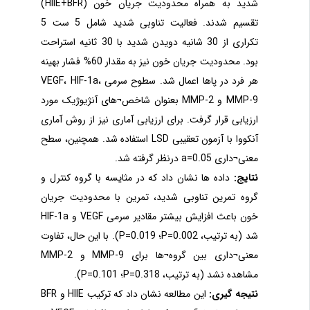
شدید به همراه محدودیت جریان خون (HIIE+BFR)
تقسیم شدند. فعالیت تناوبی شدید شامل 5 ست 5
تکراری از 30 شانیه دویدن شدید با 30 ثانیه استراحت
بود. محدودیت جریان خون نیز به مقدار 60% فشار بهینه
هر فرد در پاها اعمال شد. سطوح سرمی VEGF، HIF-1a،
MMP-9 و MMP-2 بعنوان شاخص¬های آنژیوژیک مورد
ارزیابی قرار گرفت. برای ارزیابی آماری نیز از روش آماری
آنکووا با آزمون تعقیبی LSD استفاده شد. همچنین، سطح
معنی¬داری 0.05=a درنظر گرفته شد.
نتایج:
داده ها نشان داد که در مثایسه با گروه کنترل و
گروه تمرین تناوبی شدید، تمرین با محدودیت جریان
خون باعث افزایش بیشتر مقادیر سرمی VEGF و HIF-1a
شد (به ترتیب، 0.002=P؛ 0.019=P). با این حال، تفاوت
معنی¬داری بین گروه¬ها برای MMP-9 و MMP-2
مشاهده نشد (به ترتیب، 0.318=P؛ 0.101=P).
نتیجه گیری:
این مطالعه نشان داد که ترکیب HIIE و BFR