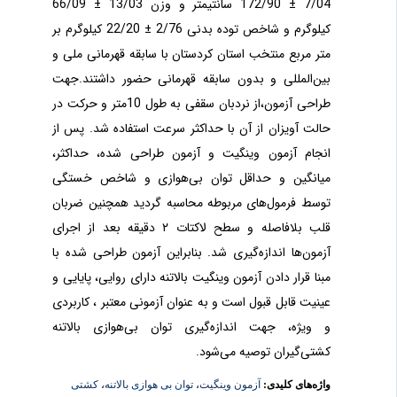
7/04 ± 172/90 سانتیمتر و وزن 13/03 ± 66/09
کیلوگرم و شاخص توده بدنی 2/76 ± 22/20 کیلوگرم بر
متر مربع منتخب استان کردستان با سابقه قهرمانی ملی و
بین‌المللی و بدون سابقه قهرمانی حضور داشتند.جهت
طراحی آزمون،از نردبان سقفی به طول 10متر و حرکت در
حالت آویزان از آن با حداکثر سرعت استفاده شد. پس از
انجام آزمون وینگیت و آزمون طراحی شده، حداکثر،
میانگین و حداقل توان بی‌هوازی و شاخص خستگی
توسط فرمول‌های مربوطه محاسبه گردید همچنین ضربان
قلب بلافاصله و سطح لاکتات ۲ دقیقه بعد از اجرای
آزمون‌ها اندازه‌گیری شد. بنابراین آزمون طراحی شده با
مبنا قرار دادن آزمون وینگیت بالاتنه دارای روایی، پایایی و
عینیت قابل قبول است و به عنوان آزمونی معتبر ، کاربردی
و ویژه، جهت اندازه‌گیری توان بی‌هوازی بالاتنه
کشتی‌گیران توصیه می‌شود.
واژه‌های کلیدی:
آزمون وینگیت
،
توان بی هوازی بالاتنه
،
کشتی