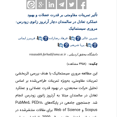
تأثیر تمرینات مقاومتی بر قدرت عضلات و بهبود
عملکرد تعادل در سالمندان دچار آرتروز زانوی زودرس:
مروری سیستماتیک
شیرین عالی
،
فرهاد رضازاده
،
فریبرز ایمانی
،
پریا شریفی
دانشگاه محقق اردبیلی ،
rezazadeh.farhad@uma.ac.ir
چکیده:
(۳۴۵۸ مشاهده)
این مطالعه مروری سیستماتیک با هدف بررسی اثربخشی
تمرینات مقاومتی، به‌ویژه تمرینات طراحی‌شده بر اساس
تحلیل حرکت سه‌بعدی، در بهبود قدرت عضلانی و عملکرد
تعادل در سالمندان مبتلا به آرتروز زانوی زودرس انجام
شد. جستجوی جامعی در پایگاه‌های
PubMed
،
PEDro
،
Scopus
و
Web of Science
برای مقالات منتشرشده در