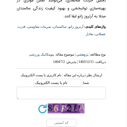
تحلیل حرکت سه‌بعدی، می‌توانند نقش مؤثری در
بهینه‌سازی توانبخشی و بهبود کیفیت زندگی سالمندان
مبتلا به آرتروز زانو ایفا کنند
.
واژه‌های کلیدی:
آرتروز زانو
،
سالمندان
،
تمرینات مقاومتی
،
قدرت
عضلانی
،
تعادل
نوع مطالعه:
پژوهشي
| موضوع مقاله:
بیومکانیک ورزشی
دریافت: 1403/12/11 | پذیرش: 1404/7/2
ارسال نظر درباره این مقاله : نام کاربری یا پست الکترونیک
شما: