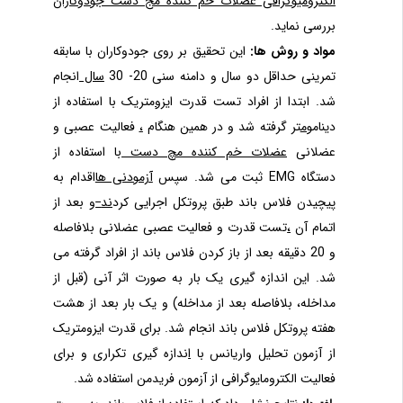
الکترومیوگرافی عضلات خم کننده مج دست جودوکاران
بررسی نماید
.
مواد و روش ها:
این تحقیق بر روی جودوکاران با سابقه
تمرینی حداقل دو سال و دامنه سنی 20- 30
سال
انجام
شد. ابتدا از افراد تست قدرت ایز
و
متریک با استفاده از
دینامو
م
تر گرفته ­شد و در همین هنگام
،
فعالیت عصبی و
عضلانی
عضلات خم کننده مچ دست
با استفاده از
دستگاه
EMG
ثبت می شد. سپس
آزمودنی ها
اقدام به
پیچیدن فلاس باند طبق پروتکل اجرایی کرد
ند
و بعد از
اتمام آن
،
تست قدرت و فعالیت عصبی عضلانی بلافاصله
و 20 دقیقه بعد از باز کردن فلاس باند از افراد گرفته می
شد.
این اندازه گیری یک بار به صورت اثر آنی
(قبل از
مداخله، بلافاصله بعد از مداخله)
و یک بار بعد از
هشت
هفته پروتکل فلاس باند
انجام شد.
برای قدرت ایزومتریک
از آزمون تحلیل واریانس با
ا
ندازه گیری تکراری و برای
فعالیت الکترومایوگرافی از آزمون فریدمن استفاده شد.