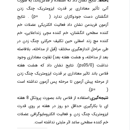
:
نتایج
نشان داد که استفاده از فلاس‌باند، به ‌صورت
یافته‌ها
آنی تأثیر معناداری بر قدرت ایزومتریک چنگ زدن
انگشتان دست جودوکاران ندارد (
384/0=
p
) .
نتایج
آزمون فریدمن نشان داد فعالیت الکتریکی عضلات خم
کننده سطحی انگشتان، خم کننده مچی زنداعلایی، خم
کننده مچ زند اسفلی حین تکلیف حرکتی چنگ زدن در
طی مراحل اندازه
گیری مختلف (قبل از مداخله، بلافاصله
بعد از مداخله، و هشت هفته بعد) تفاوت معناداری وجود
نداشت
(
05/0
≤
p
)
.
نتایج نشان داد که هشت هفته
فلاس باند تاثیر معناداری بر قدرت ایزومتریک چنگ زدن
از مرحله پیش آزمون تا مرحله پس آزمون نداشته است
).
p
137/0=
(
نتیجه‌گیری:
استفاده از فلاس باند بصورت پروتکل 8 هفته
ای با بکارگیری حداقل دو روز در هفته بر روی قدرت
ایزومتریک چنگ زدن و فعالیت الکترومایوگرافی عضلات
خم کننده سطحی ساعد اثر مثبتی نداشته است
.