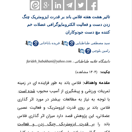
تاثیر هشت هفته فلاس باند بر قدرت ایزومتریک چنگ
زدن دست و فعالیت الکترومایوگرافی عضلات خم
کننده مچ دست جودوکاران
سید مصطفی طباطبایی
،
فریده باباخانی
،
رامین بلوچی
دانشگاه علامه طباطبائی ،
farideh_babakhani@yahoo.com
چکیده:
(۱۴۰۴ مشاهده)
مقدمه و
ا
هداف:
فلاس باند به طور فزاینده ای در زمینه
تمرینات ورزشی و پیشگیری از
آسیب محبوب
شده است
.
با توجه به نیاز به مطالعات بیشتر در مورد اثر گذاری
فلاس باند بر روی قدرت ایزومتریک و فعالیت عصبی
عضلانی، این پژوهش قصد دارد میزان اثر گذاری فلاس
باند را
بر قدرت ایزومتریک چنگ زدن و فعالیت