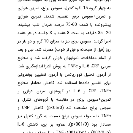
به چهار گروه 15 نفره
کنترل، سبوس برنج، تمرین هوازی
و تمرین+سبوس برنج تقسیم شدند. تمرین هوازی
پیشرونده با شدت 60-75 درصد ضربان قلب بیشینه،
20- 35 دقیقه، به مدت 8 هفته و 3 جلسه در هر هفته
اجرا گردید. سبوس برنج نیز به میزان 10 گرم و دو بار در
روز (قبل از صبحانه و قبل از خواب) مصرف شد. قبل و بعد
از اتمام مداخلات، نمونه
های خونی گرفته شد و سطوح
سرمی
CRP
،
IL-6
و
TNFα
به روش الایزا اندازه
گیری شد.
از آزمون تحلیل کوواریانس با آزمون تعقیبی بونفرونی
برای تفسیر داده
ها استفاده شد. کاهش معنادار سطوح
TNFα
،
CRP
و
IL-6
در گروه
های تمرین هوازی و
تمرین+سبوس برنج در مقایسه با گروه
های کنترل و
سبوس برنج مشاهده شد (05/0>
p
). کاهش
CRP
و
TNFα
با مصرف سبوس برنج نسبت به گروه کنترل نیز
معنادار بود (001/0>
p
). علاوه بر این، کاهش
IL-6
(002/0=p)
و
TNFα (001/0>p)
در گروه تمرین+سبوس