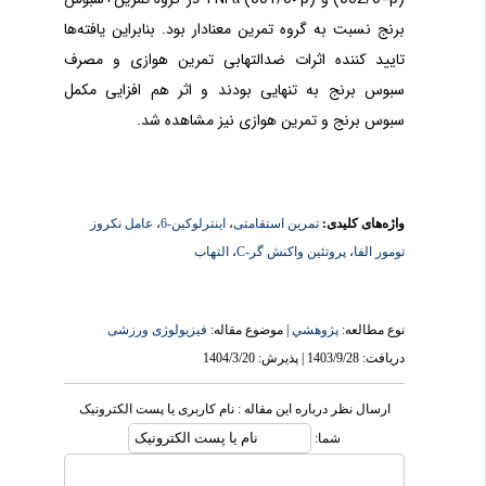
برنج نسبت به گروه تمرین معنادار بود. بنابراین یافته
ها
تایید کننده اثرات ضدالتهابی تمرین هوازی و مصرف
سبوس برنج به تنهایی بودند و اثر هم افزایی مکمل
سبوس برنج و تمرین هوازی نیز مشاهده شد.
واژه‌های کلیدی:
تمرین استقامتی
،
اینترلوکین-6
،
عامل نکروز
تومور الفا
،
پروتئین واکنش گر-C
،
التهاب
نوع مطالعه:
پژوهشي
| موضوع مقاله:
فیزیولوژی ورزشی
دریافت: 1403/9/28 | پذیرش: 1404/3/20
ارسال نظر درباره این مقاله : نام کاربری یا پست الکترونیک
شما: