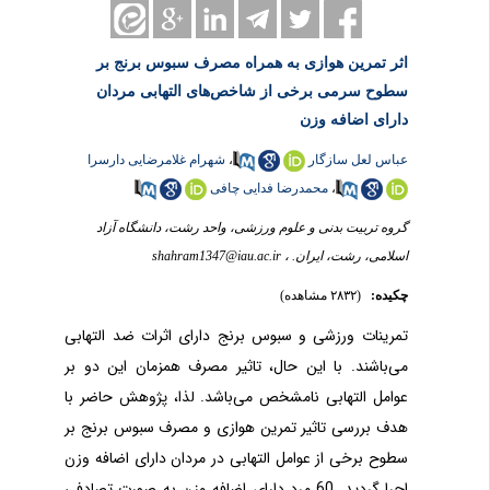
اثر تمرین هوازی به همراه مصرف سبوس برنج بر
سطوح سرمی برخی از شاخص‌های التهابی مردان
دارای اضافه وزن
عباس لعل سازگار
،
شهرام غلامرضایی دارسرا
،
محمدرضا فدایی چافی
گروه تربیت بدنی و علوم ورزشی، واحد رشت، دانشگاه آزاد
اسلامی، رشت، ایران. ،
shahram1347@iau.ac.ir
چکیده:
(۲۸۳۲ مشاهده)
تمرینات ورزشی و سبوس برنج دارای اثرات ضد التهابی
می‌
باشند. با این حال، تاثیر مصرف همزمان این دو بر
عوامل التهابی نامشخص می
باشد. لذا، پژوهش حاضر با
هدف بررسی تاثیر تمرین هوازی و مصرف سبوس برنج بر
سطوح برخی از عوامل التهابی در مردان دارای اضافه وزن
اجرا گردید. 60 مرد دارای اضافه وزن به صورت تصادفی