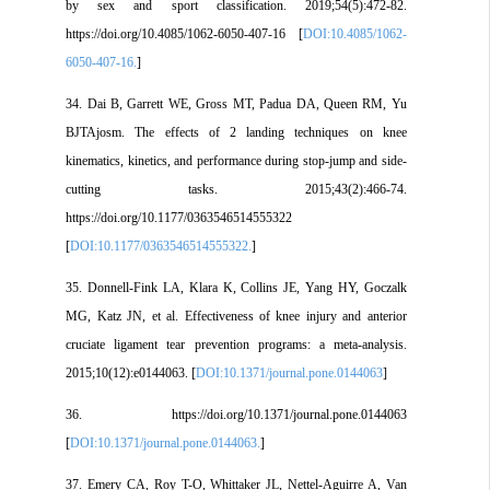
by sex and sport classification. 2019;54(5):472-82.
https://doi.org/10.4085/1062-6050-407-16 [
DOI:10.4085/1062-
6050-407-16.
]
34. Dai B, Garrett WE, Gross MT, Padua DA, Queen RM, Yu
BJTAjosm. The effects of 2 landing techniques on knee
kinematics, kinetics, and performance during stop-jump and side-
cutting tasks. 2015;43(2):466-74.
https://doi.org/10.1177/0363546514555322
[
DOI:10.1177/0363546514555322.
]
35. Donnell-Fink LA, Klara K, Collins JE, Yang HY, Goczalk
MG, Katz JN, et al. Effectiveness of knee injury and anterior
cruciate ligament tear prevention programs: a meta-analysis.
2015;10(12):e0144063. [
DOI:10.1371/journal.pone.0144063
]
36. https://doi.org/10.1371/journal.pone.0144063
[
DOI:10.1371/journal.pone.0144063.
]
37. Emery CA, Roy T-O, Whittaker JL, Nettel-Aguirre A, Van