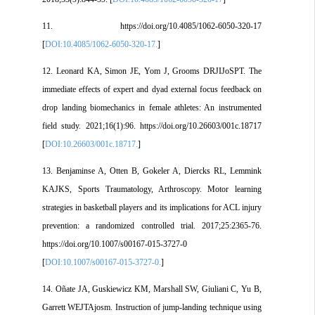
11. https://doi.org/10.4085/1062-6050-320-17
[
DOI:10.4085/1062-6050-320-17.
]
12. Leonard KA, Simon JE, Yom J, Grooms DRJIJoSPT. The
immediate effects of expert and dyad external focus feedback on
drop landing biomechanics in female athletes: An instrumented
field study. 2021;16(1):96. https://doi.org/10.26603/001c.18717
[
DOI:10.26603/001c.18717.
]
13. Benjaminse A, Otten B, Gokeler A, Diercks RL, Lemmink
KAJKS, Sports Traumatology, Arthroscopy. Motor learning
strategies in basketball players and its implications for ACL injury
prevention: a randomized controlled trial. 2017;25:2365-76.
https://doi.org/10.1007/s00167-015-3727-0
[
DOI:10.1007/s00167-015-3727-0.
]
14. Oñate JA, Guskiewicz KM, Marshall SW, Giuliani C, Yu B,
Garrett WEJTAjosm. Instruction of jump-landing technique using