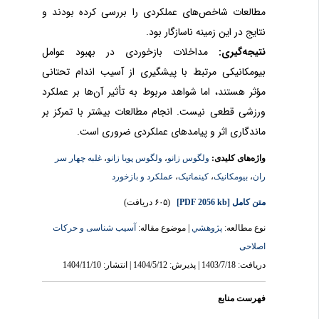
مطالعات شاخص‌های عملکردی را بررسی کرده بودند و
نتایج در این زمینه ناسازگار بود.
نتیجه‌گیری:
مداخلات بازخوردی در بهبود عوامل
بیومکانیکی مرتبط با پیشگیری از آسیب اندام تحتانی
مؤثر هستند، اما شواهد مربوط به تأثیر آن‌ها بر عملکرد
ورزشی قطعی نیست. انجام مطالعات بیشتر با تمرکز بر
ماندگاری اثر و پیامدهای عملکردی ضروری است.
غلبه چهار سر
،
ولگوس پویا زانو
،
ولگوس زانو
واژه‌های کلیدی:
عملکرد و بازخورد
،
کینماتیک
،
بیومکانیک
،
ران
(۶۰۵ دریافت)
[PDF 2056 kb]
متن کامل
نوع مطالعه:
پژوهشي
| موضوع مقاله:
آسیب شناسی و حرکات
اصلاحی
دریافت: 1403/7/18 | پذیرش: 1404/5/12 | انتشار: 1404/11/10
فهرست منابع