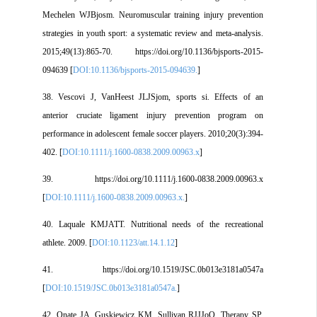
Mechelen WJBjosm. Neuromuscular training injury prevention
strategies in youth sport: a systematic review and meta-analysis.
2015;49(13):865-70. https://doi.org/10.1136/bjsports-2015-
094639 [
DOI:10.1136/bjsports-2015-094639.
]
38. Vescovi J, VanHeest JLJSjom, sports si. Effects of an
anterior cruciate ligament injury prevention program on
performance in adolescent female soccer players. 2010;20(3):394-
402. [
DOI:10.1111/j.1600-0838.2009.00963.x
]
39. https://doi.org/10.1111/j.1600-0838.2009.00963.x
[
DOI:10.1111/j.1600-0838.2009.00963.x.
]
40. Laquale KMJATT. Nutritional needs of the recreational
athlete. 2009. [
DOI:10.1123/att.14.1.12
]
41. https://doi.org/10.1519/JSC.0b013e3181a0547a
[
DOI:10.1519/JSC.0b013e3181a0547a.
]
42. Onate JA, Guskiewicz KM, Sullivan RJJJoO, Therapy SP.