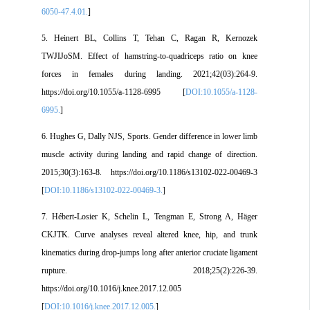
6050-47.4.01.
]
5. Heinert BL, Collins T, Tehan C, Ragan R, Kernozek
TWJIJoSM. Effect of hamstring-to-quadriceps ratio on knee
forces in females during landing. 2021;42(03):264-9.
https://doi.org/10.1055/a-1128-6995 [
DOI:10.1055/a-1128-
6995.
]
6. Hughes G, Dally NJS, Sports. Gender difference in lower limb
muscle activity during landing and rapid change of direction.
2015;30(3):163-8. https://doi.org/10.1186/s13102-022-00469-3
[
DOI:10.1186/s13102-022-00469-3.
]
7. Hébert-Losier K, Schelin L, Tengman E, Strong A, Häger
CKJTK. Curve analyses reveal altered knee, hip, and trunk
kinematics during drop-jumps long after anterior cruciate ligament
rupture. 2018;25(2):226-39.
https://doi.org/10.1016/j.knee.2017.12.005
[
DOI:10.1016/j.knee.2017.12.005.
]