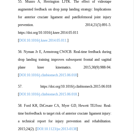
55. Munro A, Herrington LJTK. The effect of videotape
augmented feedback on drop jump landing strategy: Implications
for anterior cruciate ligament and patellofemoral joint injury
prevention. 2014;21(5):891-5.
https://doi.org/10.1016/j.knee.2014.05.011
[
DOI:10.1016/j.knee.2014.05.011.
]
56. Nyman Jr E, Armstrong CWJCB. Real-time feedback during
drop landing training improves subsequent frontal and sagittal
plane knee kinematics. 2015;30(9):988-94.
[
DOI:10.1016/j.clinbiomech.2015.06.018
]
57. https://doi.org/10.1016/j.clinbiomech.2015.06.018
[
DOI:10.1016/j.clinbiomech.2015.06.018.
]
58. Ford KR, DiCesare CA, Myer GD, Hewett TEJJosr. Real-
time biofeedback to target risk of anterior cruciate ligament injury:
a technical report for injury prevention and rehabilitation.
2015;24(2). [
DOI:10.1123/jsr.2013-0138
]