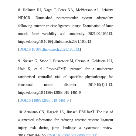
8. Hollman JH, Nagai T, Bates NA, McPherson AL, Schilaty
NDJCB. Diminished neuromuscular system adaptability
following anterior cruciate ligament injury: Examination of knee
muscle force variability and complexity. 2021;90:105513.
https://doi.org/10.1016/j.clinbiomech.2021.105513
[
DOI:10.1016/j.clinbiomech.2021.105513.
]
9. Nielsen G, Stone J, Buszewicz M, Carson A, Goldstein LH,
Holt K, et al. Physio4FMD: protocol for a multicentre
randomised controlled trial of specialist physiotherapy for
functional motor disorder. 2019;19(1):1-13.
https://doi.org/10.1186/s12883-019-1461-9
[
DOI:10.1186/s12883-019-1461-9.
]
10. Armitano CN, Haegele JA, Russell DMJJoAT. The use of
augmented information for reducing anterior cruciate ligament
injury risk during jump landings: a systematic review.
2018;53(9):844-59. [
DOI:10.4085/1062-6050-320-17
]