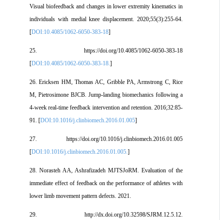
Visual biofeedback and changes in lower extremity kinematics in
individuals with medial knee displacement. 2020;55(3):255-64.
[
DOI:10.4085/1062-6050-383-18
]
25. https://doi.org/10.4085/1062-6050-383-18
[
DOI:10.4085/1062-6050-383-18.
]
26. Ericksen HM, Thomas AC, Gribble PA, Armstrong C, Rice
M, Pietrosimone BJCB. Jump-landing biomechanics following a
4-week real-time feedback intervention and retention. 2016;32:85-
91. [
DOI:10.1016/j.clinbiomech.2016.01.005
]
27. https://doi.org/10.1016/j.clinbiomech.2016.01.005
[
DOI:10.1016/j.clinbiomech.2016.01.005.
]
28. Norasteh AA, Ashrafizadeh MJTSJoRM. Evaluation of the
immediate effect of feedback on the performance of athletes with
lower limb movement pattern defects. 2021.
29. http://dx.doi.org/10.32598/SJRM.12.5.12.