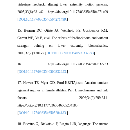
videotape feedback: altering lower extremity motion patterns.
2005;33(6):831-42. https://doi.org/10.1177/0363546504271499
[
DOI:10.1177/0363546504271499.
]
15. Herman DC, Oñate JA, Weinhold PS, Guskiewicz KM,
Garrett WE, Yu B, et al. The effects of feedback with and without
strength training on lower extremity biomechanics.
2009;37(7):1301-8. [
DOI:10.1177/0363546509332253
]
16. https://doi.org/10.1177/0363546509332253
[
DOI:10.1177/0363546509332253.
]
17. Hewett TE, Myer GD, Ford KRJTAjosm. Anterior cruciate
ligament injuries in female athletes: Part 1, mechanisms and risk
factors. 2006;34(2):299-311.
https://doi.org/10.1177/0363546505284183
[
DOI:10.1177/0363546505284183.
]
18. Buccino G, Binkofski F, Riggio LJB, language. The mirror