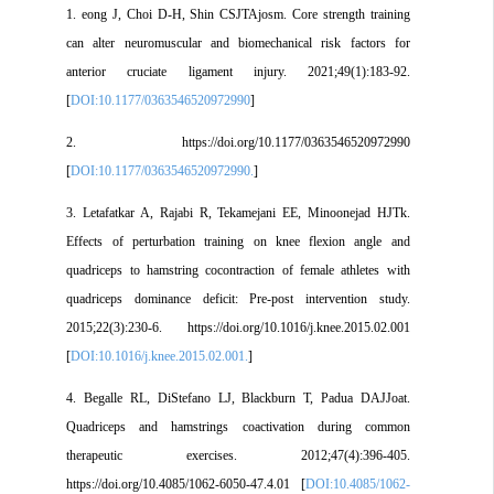
1. eong J, Choi D-H, Shin CSJTAjosm. Core strength training
can alter neuromuscular and biomechanical risk factors for
anterior cruciate ligament injury. 2021;49(1):183-92.
[
DOI:10.1177/0363546520972990
]
2. https://doi.org/10.1177/0363546520972990
[
DOI:10.1177/0363546520972990.
]
3. Letafatkar A, Rajabi R, Tekamejani EE, Minoonejad HJTk.
Effects of perturbation training on knee flexion angle and
quadriceps to hamstring cocontraction of female athletes with
quadriceps dominance deficit: Pre-post intervention study.
2015;22(3):230-6. https://doi.org/10.1016/j.knee.2015.02.001
[
DOI:10.1016/j.knee.2015.02.001.
]
4. Begalle RL, DiStefano LJ, Blackburn T, Padua DAJJoat.
Quadriceps and hamstrings coactivation during common
therapeutic exercises. 2012;47(4):396-405.
https://doi.org/10.4085/1062-6050-47.4.01 [
DOI:10.4085/1062-