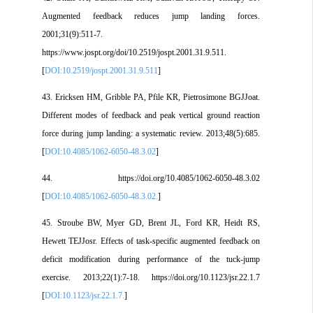
Augmented feedback reduces jump landing forces.
2001;31(9):511-7.
https://www.jospt.org/doi/10.2519/jospt.2001.31.9.511.
[
DOI:10.2519/jospt.2001.31.9.511
]
43. Ericksen HM, Gribble PA, Pfile KR, Pietrosimone BGJJoat.
Different modes of feedback and peak vertical ground reaction
force during jump landing: a systematic review. 2013;48(5):685.
[
DOI:10.4085/1062-6050-48.3.02
]
44. https://doi.org/10.4085/1062-6050-48.3.02
[
DOI:10.4085/1062-6050-48.3.02.
]
45. Stroube BW, Myer GD, Brent JL, Ford KR, Heidt RS,
Hewett TEJJosr. Effects of task-specific augmented feedback on
deficit modification during performance of the tuck-jump
exercise. 2013;22(1):7-18. https://doi.org/10.1123/jsr.22.1.7
[
DOI:10.1123/jsr.22.1.7.
]