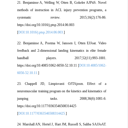
21. Benjaminse A, Welling W, Otten B, Gokeler AJPtiS. Novel
methods of instruction in ACL injury prevention programs, a
systematic review. 2015;16(2):176-86.
https://doi.org/10.1016/j.ptsp.2014.06.003
[
DOI:10.1016/j.ptsp.2014.06.003.
]
22. Benjaminse A, Postma W, Janssen I, Otten EJJoat. Video
feedback and 2-dimensional landing kinematics in elite female
handball players. 2017;52(11):993-1001.
https://doi.org/10.4085/1062-6050-52.10.11 [
DOI:10.4085/1062-
6050-52.10.11.
]
23. Chappell JD, Limpisvasti OJTAjosm. Effect of a
neuromuscular training program on the kinetics and kinematics of
jumping tasks. 2008;36(6):1081-6.
https://doi.org/10.1177/0363546508314425
[
DOI:10.1177/0363546508314425.
]
24. Marshall AN, Hertel J, Hart JM, Russell S, Saliba SAJJoAT.