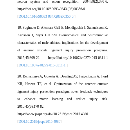
neuron system and action recognition. 2004;89(2):370-6.
https://doi.org/10.1016/S0093-934X(03)00356-0
[
DOI:10.1016/S0093-934X(03)00356-0.
]
19. Sugimoto D, Alentorn-Geli E, Mendiguchía J, Samuelsson K,
Karlsson J, Myer GDJSM. Biomechanical and neuromuscular
characteristics of male athletes: implications for the development
of anterior cruciate ligament injury prevention programs.
2015;45:809-22. https://doi.org/10.1007/s40279-015-0311-1
[
DOI:10.1007/s40279-015-0311-1.
]
20. Benjaminse A, Gokeler A, Dowling AV, Faigenbaum A, Ford
KR, Hewett TE, et al. Optimization of the anterior cruciate
ligament injury prevention paradigm: novel feedback techniques
to enhance motor learning and reduce injury risk.
2015;45(3):170-82.
https://www.jospt.org/doi/10.2519/jospt.2015.4986.
[
DOI:10.2519/jospt.2015.4986
]