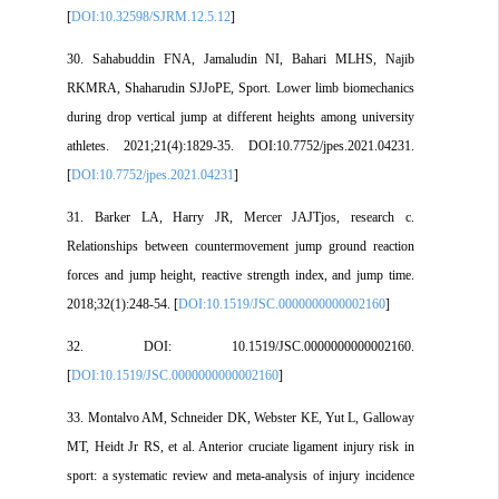
[
DOI:10.32598/SJRM.12.5.12
]
30. Sahabuddin FNA, Jamaludin NI, Bahari MLHS, Najib
RKMRA, Shaharudin SJJoPE, Sport. Lower limb biomechanics
during drop vertical jump at different heights among university
athletes. 2021;21(4):1829-35. DOI:10.7752/jpes.2021.04231.
[
DOI:10.7752/jpes.2021.04231
]
31. Barker LA, Harry JR, Mercer JAJTjos, research c.
Relationships between countermovement jump ground reaction
forces and jump height, reactive strength index, and jump time.
2018;32(1):248-54. [
DOI:10.1519/JSC.0000000000002160
]
32. DOI: 10.1519/JSC.0000000000002160.
[
DOI:10.1519/JSC.0000000000002160
]
33. Montalvo AM, Schneider DK, Webster KE, Yut L, Galloway
MT, Heidt Jr RS, et al. Anterior cruciate ligament injury risk in
sport: a systematic review and meta-analysis of injury incidence