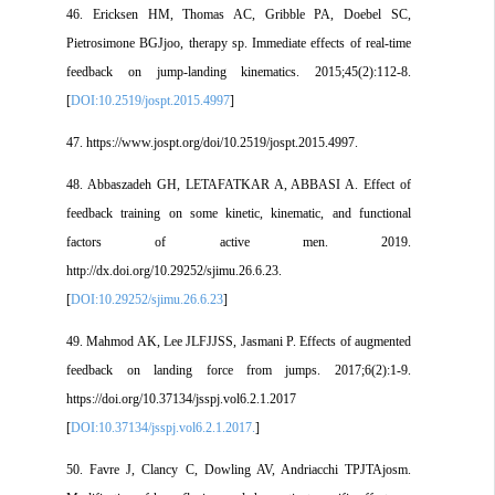
46. Ericksen HM, Thomas AC, Gribble PA, Doebel SC,
Pietrosimone BGJjoo, therapy sp. Immediate effects of real-time
feedback on jump-landing kinematics. 2015;45(2):112-8.
[
DOI:10.2519/jospt.2015.4997
]
47. https://www.jospt.org/doi/10.2519/jospt.2015.4997.
48. Abbaszadeh GH, LETAFATKAR A, ABBASI A. Effect of
feedback training on some kinetic, kinematic, and functional
factors of active men. 2019.
http://dx.doi.org/10.29252/sjimu.26.6.23.
[
DOI:10.29252/sjimu.26.6.23
]
49. Mahmod AK, Lee JLFJJSS, Jasmani P. Effects of augmented
feedback on landing force from jumps. 2017;6(2):1-9.
https://doi.org/10.37134/jsspj.vol6.2.1.2017
[
DOI:10.37134/jsspj.vol6.2.1.2017.
]
50. Favre J, Clancy C, Dowling AV, Andriacchi TPJTAjosm.