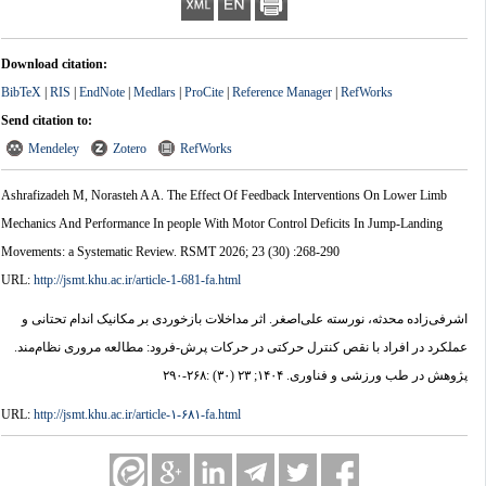
Download citation:
BibTeX
|
RIS
|
EndNote
|
Medlars
|
ProCite
|
Reference Manager
|
RefWorks
Send citation to:
Mendeley
Zotero
RefWorks
Ashrafizadeh M, Norasteh A A. The Effect Of Feedback Interventions On Lower Limb
Mechanics And Performance In people With Motor Control Deficits In Jump-Landing
Movements: a Systematic Review. RSMT 2026; 23 (30) :268-290
URL:
http://jsmt.khu.ac.ir/article-1-681-fa.html
اشرفی‌زاده محدثه، نورسته علی‌اصغر. اثر مداخلات بازخوردی بر مکانیک اندام تحتانی و
عملکرد در افراد با نقص کنترل حرکتی در حرکات پرش-فرود: مطالعه مروری نظام‌مند.
پژوهش در طب ورزشی و فناوری. ۱۴۰۴; ۲۳ (۳۰) :۲۶۸-۲۹۰
URL:
http://jsmt.khu.ac.ir/article-۱-۶۸۱-fa.html