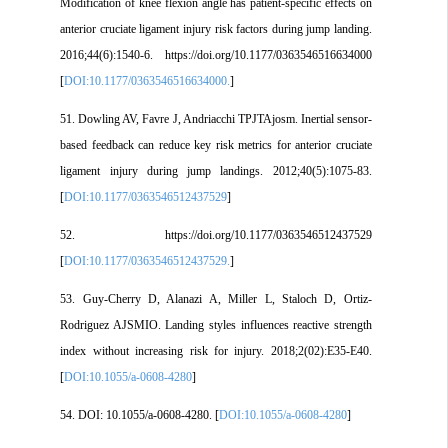
Modification of knee flexion angle has patient-specific effects on
anterior cruciate ligament injury risk factors during jump landing.
2016;44(6):1540-6. https://doi.org/10.1177/0363546516634000
[
DOI:10.1177/0363546516634000.
]
51. Dowling AV, Favre J, Andriacchi TPJTAjosm. Inertial sensor-
based feedback can reduce key risk metrics for anterior cruciate
ligament injury during jump landings. 2012;40(5):1075-83.
[
DOI:10.1177/0363546512437529
]
52. https://doi.org/10.1177/0363546512437529
[
DOI:10.1177/0363546512437529.
]
53. Guy-Cherry D, Alanazi A, Miller L, Staloch D, Ortiz-
Rodriguez AJSMIO. Landing styles influences reactive strength
index without increasing risk for injury. 2018;2(02):E35-E40.
[
DOI:10.1055/a-0608-4280
]
54. DOI: 10.1055/a-0608-4280. [
DOI:10.1055/a-0608-4280
]