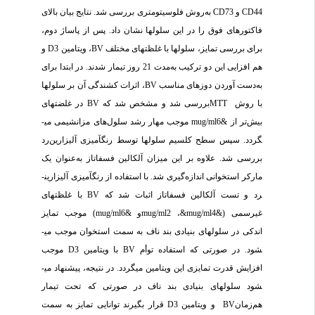
CD44 و CD73 به‌روش فلوسیتومتری بررسی شد. نتایج بیان بالای
فاکتور‌های فوق را در این سلول­ها نشان داد. پس از پاساژ دوم،
برای بررسی تمایز، سلول­ها با غلظت­های مختلف BV، ویتامین D3 و
هم افزایی این دو ترکیب به‌مدت 21 روز تیمار شدند. در ابتدا برای
به‌دست آوردن دوز­های مناسب BV، اثرات کشندگی آن بر سلول­ها
با روش MTT‌بررسی شد و مشخص شد که BV در غلضت­های
بیش‌تر از &mug/ml6 موجب مهار رشد سلول‌های مزانشیمی می­
گردد. سپس سطح کلسیم سلول­ها توسط رنگ­آمیزی آلیزارین‌رد
بررسی شد. علاوه بر این میزان آلکالین فسفاتاز به‌عنوان یک
مارکر استخوانی اندازه‌گیری شد. با استفاده از رنگ­آمیزی آلیزارین­
رد و تست آلکالین فسفاتاز اثبات شد که BV با غلظت­های
غیرسمی (&mug/ml2 ،&mug/ml4و &mug/ml6) موجب تمایز
اندکی در سلول­های بنیادی بند ناف به سمت استخوان موجب می­
شود. در صورتی که استفاده توأم BV با ویتامین D3 موجب
افزایش قدرت تمایزی این ویتامین می­گردد. در نتیجه، پیشنهاد می­
شود سلول­های بنیادی بند ناف در صورتی که تحت تیمار
هم‌زمانBV و ‌ویتامین D3 قرار بگیرند توانایی تمایز به سمت