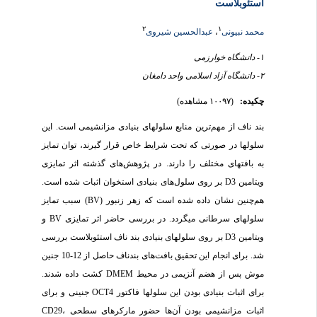
استئوبلاست
۲
۱
محمد نبیونی
،
عبدالحسین شیروی
۱- دانشگاه خوارزمی
۲- دانشگاه آزاد اسلامی واحد دامغان
چکیده:
(۱۰۰۹۷ مشاهده)
بند ناف از مهم‌ترین منابع سلول­های بنیادی مزانشیمی است. این
سلول­ها در صورتی که تحت شرایط خاص قرار گیرند، توان تمایز
به بافت­های مختلف را دارند. در پژوهش‌های گذشته اثر تمایزی
ویتامین D3 بر روی سلول‌های بنیادی استخوان اثبات شده است.
هم‌چنین نشان داده شده است که زهر زنبور (BV) سبب تمایز
سلول­های سرطانی می­گردد. در بررسی حاضر اثر تمایزی BV و
ویتامین D3‌ بر روی سلول­های بنیادی بند ناف استئوبلاست بررسی
شد. برای انجام این تحقیق بافت‌های بند­ناف حاصل از 12-10 جنین
موش پس از هضم آنزیمی در محیط DMEM‌ کشت داده شدند.
برای اثبات بنیادی بودن این سلول­ها فاکتور OCT4 جنینی و برای
اثبات مزانشیمی بودن آن‌ها حضور مارکرهای سطحی CD29،