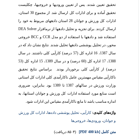
تحقیق تعیین شدند. پس از تعیین ورودی­ها و خروجی­ها، چک­لیست
تحقیق آماده و برای ادارات کل ارسال شد. از مجموع 30 استان،
ادارات کل ورزش و جوانان 28 استان داده­های مربوط به خود را
ارسال کردند. برای تجزیه و تحلیل داده­ها از نرم­افزار DEA Solver
استفاده شد و داده­ها با استفاده از دو مدل CCR و BCC خروجی
محور، در تحلیل پوششی داده­ها تحلیل شدند. نتایج نشان داد که در
سال 1387، 16 اداره کل (57 درصد) کارآیی کلی داشتند. در سال
1388، 17 اداره کل (60 درصد) و در سال 1389، 15 اداره کل (53
درصد) از کارآیی کلی برخوردار بودند. براساس نتایج تحقیق
ناکارآیی مقیاس مهم­ترین عامل ناکارآمدی کلی ادارات کل استانی
وزارت ورزش در سال­های 1387 تا 1389 بود. بنابراین، ضروری
است منابع مورد استفاده ادارات کل ورزش و جوانان استان­ها، به
اندازه مناسب باشد تا مانع ناکارآمدی مقیاس این ادارات شود.
واژه‌های کلیدی:
کارآیی
،
تحلیل پوششی داده‌ها
،
ادارات کل ورزش
و جوانان
،
ورودی‌ها
،
خروجی‌ها
متن کامل
[PDF 400 kb]
(۸۵۰۴ دریافت)