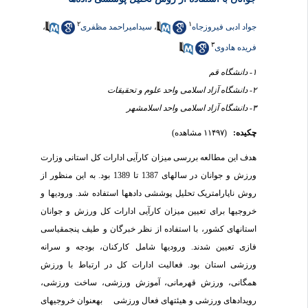
۲
۱
جواد ادبی فیروزجاه
،
سیدامیراحمد مظفری
،
۳
فریده هادوی
۱- دانشگاه قم
۲- دانشگاه آزاد اسلامی واحد علوم و تحقیقات
۳- دانشگاه آزاد اسلامی واحد اسلامشهر
چکیده:
(۱۱۴۹۷ مشاهده)
هدف این مطالعه بررسی میزان کارآیی ادارات کل استانی وزارت
ورزش و جوانان در سال­های 1387 تا 1389 بود. به این منظور از
روش ناپارامتریک تحلیل پوششی داده­ها استفاده شد. ورودی­ها و
خروجی­ها برای تعیین میزان کارآیی ادارات کل ورزش و جوانان
استان­های کشور، با استفاده از نظر خبرگان و طیف پنج­مقیاسی
فازی تعیین شدند. ورودی­ها شامل کارکنان، بودجه و سرانه
ورزشی استان بود. فعالیت ادارات کل در ارتباط با ورزش
همگانی، ورزش قهرمانی، آموزش ورزشی، ساخت ورزشی،
رویدادهای ورزشی و هیئت­های فعال ورزشی به­عنوان خروجی­های