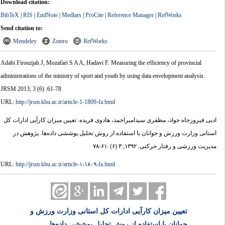
Download citation:
BibTeX
|
RIS
|
EndNote
|
Medlars
|
ProCite
|
Reference Manager
|
RefWorks
Send citation to:
Mendeley
Zotero
RefWorks
Adabi Firouzjah J, Mozafari S A A, Hadavi F. Measuring the efficiency of provincial
administrations of the ministry of sport and youth by using data envelopment analysis.
JRSM 2013; 3 (6) :61-78
URL:
http://jrsm.khu.ac.ir/article-1-1809-fa.html
ادبی فیروزجاه جواد، مظفری سیدامیراحمد، هادوی فریده. تعیین میزان کارآیی ادارات کل
استانی وزارت ورزش و جوانان با استفاده از روش تحلیل پوششی داده‌ها. پژوهش در
مدیریت ورزشی و رفتار حرکتی. ۱۳۹۲; ۳ (۶) :۶۱-۷۸
URL:
http://jrsm.khu.ac.ir/article-۱-۱۸۰۹-fa.html
تعیین میزان کارآیی ادارات کل استانی وزارت ورزش و
جوانان با استفاده از روش تحلیل پوششی داده‌ها