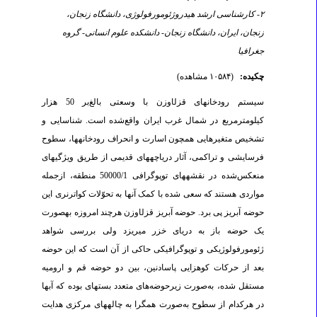
۲- کارشناسی ارشد هیدروژئومورفولوژی، دانشگاه زنجان،
زنجان، ایران، دانشگاه زنجان- دانشکده علوم انسانی- گروه
جغرافیا
چکیده:
(۱۰۵۸۴ مشاهده)
سیستم رودخانه­ای قزل­اوزن با وسعتی بالغ‌بر 50 هزار
کیلومترمربع در شمال غرب ایران واقع‌شده است. شناسایی و
تشخیص متغیرهایی همچون اسارت و انحراف رودخانه­ها، سطوح
فرسایشی و تراکمی، آثار دریاچه­های قدیمی از طریق ویژگی­های
منعکس‌شده در نقشه­های توپوگرافی 50000/1 منطقه، ازجمله
مواردی هستند که سعی شده با کمک آن­ها به تحوّلات کواترنری این
حوضه آبریز پی برد. حوضه آبریز قزل­اوزن هرچند امروزه به­صورت
یک حوضه باز به دریای خزر می­ریزد ولی بررسی شواهد
ژئومورفولوژیکی و توپوگرافیکی حاکی از آن است که این حوضه
بعد از حرکات کوه­زایی پاسادنین، بین دو حوضه قم و ارومیه
مستقل شده، به‌صورت زیرحوضه‌های متعدد بسته­ای بوده که آب­ها
در هرکدام از سطوح به‌صورت همگرا به چاله­های مرکزی هدایت