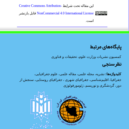
این مقاله تحت شرایط
Creative Commons Attribution-
NonCommercial 4.0 International License
قابل بازنشر
است.
پایگاه‌های مرتبط
کمسیون نشریات وزارت علوم، تحقیقات و فناوری
نظرسنجی
کلیدواژه‌ها:
نشریه
،
مجله علمی
،
مقاله علمی
،
علوم جغرافیایی
،
جغرافیا
،
اقلیم‌شناسی
،
جغرافیای شهری
،
جغرافیای روستایی
،
سنجش از
دور
،
گردشگری و توریسم
،
ژئومورفولوژی