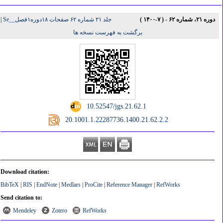
دوره ۲۱، شماره ۶۲ - ( ۷-۱۴۰۰ )
جلد ۲۱ شماره ۶۲ صفحات ۱۸دوره۱فصل__Se
|
برگشت به فهرست نسخه ها
‎ 10.52547/jgs.21.62.1
‎ 20.1001.1.22287736.1400.21.62.2.2
Download citation:
BibTeX
|
RIS
|
EndNote
|
Medlars
|
ProCite
|
Reference Manager
|
RefWorks
Send citation to:
Mendeley
Zotero
RefWorks