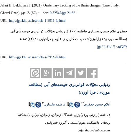
Jafari H, Bakhtiyari F.
(2021).
Quaternary tracking of the Basin changes (Case Study:
Ghezel Ozan).
jgs
.
21
(62)
, : 1 doi:
10.52547/jgs.21.62.1
URL:
http://jgs.khu.ac.ir/article-1-2911-fa.html
جعفری غلام حسن، بختیاری فاطمه.
(۱۴۰۰).
ردیابی تحوّلات کواترنری حوضه‌های آبی
(مطالعه موردی: قزل‌اوزن) تحقیقات کاربردی علوم جغرافیایی ۲۱ (۶۲) :۱۸-۱
۱۰,۵۲۵۴۷/jgs.۲۱.۶۲.۱
URL:
http://jgs.khu.ac.ir/article-۱-۲۹۱۱-fa.html
ردیابی تحوّلات کواترنری حوضه‌های آبی (مطالعه
موردی: قزل‌اوزن)
۲
۱
*
غلام حسن جعفری
،
فاطمه بختیاری
۱- دانشیار ژئومورفولوژی دانشگاه زنجان، زنجان، ایران، دانشگاه
رنجان- دانشکده علوم انسانی- گروه جغرافیا ،
jafarihad@yahoo.com