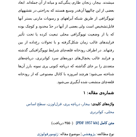
می­شدند. بیجار، زنجان طارم، ینگی‌کند و میانه از آن جمله‌اند. ابعاد
بعضی از این چاله­ها آن‌قدر وسیع هستند که به‌راحتی در نقشه­های
توپوگرافی از طریق شبکه آبراهه­ای و رسوبات مارنی بستر آن­ها
قابل‌تشخیص است ولی بعضی از آن­ها در حدّ محدود و کوچک بوده
که یا از وضعیت توپوگرافی محلی تبعیت کرده یا تحت تأثیر
فرایندهای غالب زمان شکل‌گرفته و با تحولات رخ‌داده از بین
رفته‏اند. در اطراف رودخانه قلعه‌چای شرایط توپوگرافیکی گذشته
و فرایند غالب یخچال‌های دوره‌های سرد کواترنری، دریاچه‌های
متعددی را بر جای گذاشته که دریاچه کنونی پری نمونه بارز آن‌ها
شناخته می‌شود؛ هرچند امروزه با کانال مصنوعی که از رودخانه
قلعه‌چای منشعب شده آبگیری می‌شود.
شماره‌ی مقاله: ۱
واژه‌های کلیدی:
بیجار
،
دریاچه پری
،
قزل‌اوزن
،
سطح اساس
محلی
،
کواترنری
متن کامل
[PDF 1957 kb]
(۳۵۵۰ دریافت)
نوع مطالعه:
پژوهشي
| موضوع مقاله:
ژئومورفولوژی