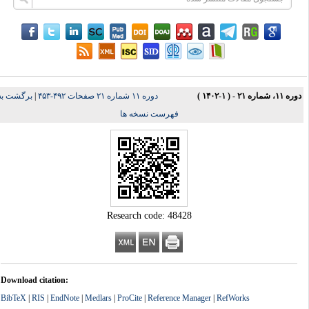
ره ۱۱، شماره ۲۱ - ( ۱-۱۴۰۲ )
دوره ۱۱ شماره ۲۱ صفحات ۴۹۲-۴۵۳
|
برگشت به
فهرست نسخه ها
Research code: 48428
Download citation:
BibTeX
|
RIS
|
EndNote
|
Medlars
|
ProCite
|
Reference Manager
|
RefWorks