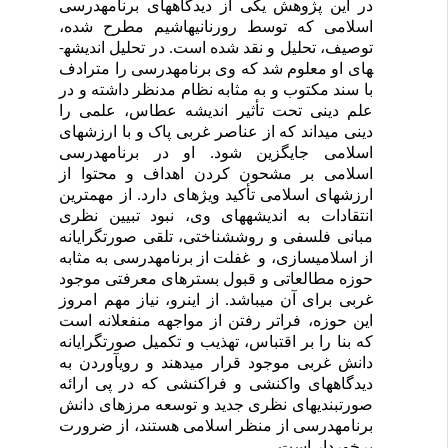
در این پژوهش یکی از دیدگاه­های برنامه­درسی
اسلامی که توسط رورنانی­­هاشیم مطرح شده،
توصیف، تحلیل و نقد شده است. در تحلیل اندیشه­
های او معلوم شد که وی برنامه­درسی را مترادف
با سند مکتوب و به مثابه نظام مدنظر داشته و در
علم دینی تحت تأثیر اندیشه عطاس، علمی را
دینی می­داند که از عناصر غربی پاک و با ارزش­های
اسلامی جایگزین شود. او در برنامه­درسی
اسلامی بر مشحون کردن اهداف و محتوا از
ارزش­های اسلامی تأکید ویژه­ای دارد. از مهمترین
انتقادات به اندیشه­های وی، نبود تبیین نظری
مبانی فلسفی و روش­شناختی، تلقی صورت­گرایانه
از اسلامی­سازی، و غفلت از برنامه­درسی به مثابه
حوزه مطالعاتی و قبول بسترهای معرفتی موجود
غربی برای آن می­باشد. از اینرو، نیاز مهم امروز
این حوزه، فراتر رفتن از مواجهه
منفعلانه است
که بنا را بر اقتباس، تهذیب و تکمیل صورت­گرایانه
دانش غربی موجود قرار می­دهند و روی­آوردن به
دیدگاه­های واکنشی و فراکنشی که در پی ارائه
صورت­بندی­های نظری جدید و توسعه مرزهای دانش
برنامه­درسی از منظر اسلامی هستند، از ضرورت