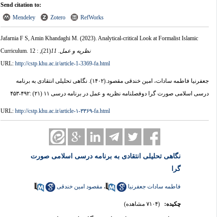
Send citation to:
Mendeley
Zotero
RefWorks
Jafarnia F S, Amin Khandaghi M.
(2023).
Analytical-critical Look at Formalist Islamic
نظریه و عمل
.
11
(21)
, : 12
Curriculum.
URL:
http://cstp.khu.ac.ir/article-1-3369-fa.html
جعفرنیا فاطمه سادات، امین خندقی مقصود.
(۱۴۰۲).
نگاهی تحلیلی انتقادی به برنامه
درسی اسلامی صورت گرا دوفصلنامه نظریه و عمل در برنامه درسی ۱۱ (۲۱) :۴۹۲-۴۵۳
URL:
http://cstp.khu.ac.ir/article-۱-۳۳۶۹-fa.html
نگاهی تحلیلی انتقادی به برنامه درسی اسلامی صورت
گرا
فاطمه سادات جعفرنیا
،
مقصود امین خندقی
چکیده:
(۷۱۰۴ مشاهده)