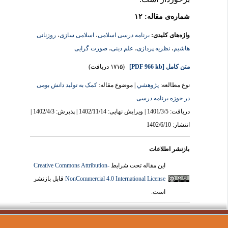
برخوردار است.
شماره‌ی مقاله: ۱۲
واژه‌های کلیدی:
برنامه درسی اسلامی
،
اسلامی سازی
،
روزنانی
هاشیم
،
نظریه پردازی
،
علم دینی
،
صورت گرایی
متن کامل
[PDF 966 kb]
(۱۷۱۵ دریافت)
نوع مطالعه:
پژوهشي
| موضوع مقاله:
کمک به تولید دانش بومی
در حوزه برنامه درسی
دریافت: 1401/3/5 | ویرایش نهایی: 1402/11/14 | پذیرش: 1402/4/3 |
انتشار: 1402/6/10
بازنشر اطلاعات
این مقاله تحت شرایط
Creative Commons Attribution-
NonCommercial 4.0 International License
قابل بازنشر
است.