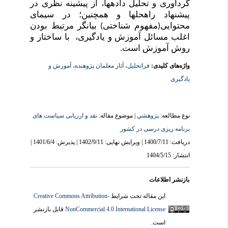
گردآوری و تحلیل داده­ها
،
از پیشینه نظری در
پیشنهاد راه­حل­ها و همچنین؛ در سیمای
محتوایی(مفهوم شناختی) بیانگر مرتبط بودن
اغلب مسائل آموزش و یادگیری، با ساختار و
روش آموزش است.
واژه‌های کلیدی:
فراتحلیل
،
آثار معلمان پژوهنده
،
آموزش و
یادگیری
نوع مطالعه:
پژوهشي
| موضوع مقاله:
نقد و ارزیابی سیاست های
برنامه ریزی درسی در کشور
دریافت: 1400/7/11 | ویرایش نهایی: 1402/9/11 | پذیرش: 1401/6/4 |
انتشار: 1404/5/15
بازنشر اطلاعات
این مقاله تحت شرایط
Creative Commons Attribution-
NonCommercial 4.0 International License
قابل بازنشر
است.