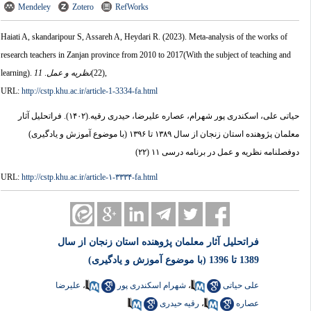
Mendeley
Zotero
RefWorks
Haiati A, skandaripour S, Assareh A, Heydari R.
(2023).
Meta-analysis of the works of
research teachers in Zanjan province from 2010 to 2017(With the subject of teaching and
,
(22)
نظریه و عمل
.
11
learning).
URL:
http://cstp.khu.ac.ir/article-1-3334-fa.html
حیاتی علی، اسکندری پور شهرام، عصاره علیرضا، حیدری رقیه.
(۱۴۰۲).
فراتحلیل آثار
معلمان پژوهنده استان زنجان از سال ۱۳۸۹ تا ۱۳۹۶ (با موضوع آموزش و یادگیری)
دوفصلنامه نظریه و عمل در برنامه درسی ۱۱ (۲۲)
URL:
http://cstp.khu.ac.ir/article-۱-۳۳۳۴-fa.html
فراتحلیل آثار معلمان پژوهنده استان زنجان از سال
1389 تا 1396 (با موضوع آموزش و یادگیری)
علی حیاتی
،
شهرام اسکندری پور
،
علیرضا
عصاره
،
رقیه حیدری