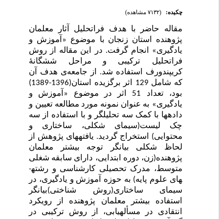
چکیده:
(۷۱۳۲ مشاهده)
مقاله حاضر با هدف فراتحلیل آثار معلمان
پژوهنده استان
زنجان
با موضوع «آموزش و
یادگیری» انجام گرفت. در این مقاله از روش
فراتحلیل ترکیبی و مراحل شش­گانۀ
کریپندورف استفاده شد.
از جامعه‌ی هدف آن
که
شامل 129 اثر برگزیده استان(1396-1389)
بود
، تعداد 51 اثر در موضوع «آموزش و
یادگیری» به عنوان نمونه مورد مطالعه تعیین و
داده­ها با کمک سه تحلیل­گر و با استفاده از سه
چک لیست(سیمای شکلی، ساختاری و
محتوایی) استخراج گردید. یافته­های پژوهش از
لحاظ شکلی بیانگر توجه بیشتر معلمان
پژوهنده(زن، دوره ابتدایی، دارای سابقه شغلی
متوسط، مدرک تحصیلی کارشناسی و رشته­
های علوم پایه) به حوزه آموزش و یادگیری، در
سیمای ساختاری(روش شناختی)بیانگر
استفاده بیشتر معلمان پژوهنده از رویکرد
انتقادی در مسأله­یابی، از روش ترکیبی در