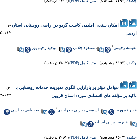
یده
(۷۳۹۷ مشاهده)
|
متن کامل (PDF)
(۱۷۳۰ دریافت)
ص.
امکان سنجی اقلیمی کاشت گردو در اراضی روستایی استان
۱۱۲-۹۵
دبیل
*
یسه رحیمی
،
مسعود جلالی
،
توحید رحیم پور
یده
(۸۹۵۲ مشاهده)
|
متن کامل (PDF)
(۲۸۰۲ دریافت)
ص.
عوامل مؤثر بر بازآرایی الگوی مدیریت خدمات روستایی با
۱۴۲-۱۱۳
کید بر مؤلفه های اقتصادی مورد: استان قزوین
*
یر فیروزنیا
،
اسمعیل زیارتی نصرآبادی
،
مصطفی طالشی
،
علیرضا دربان آستانه
یده
(۶۵۰۷ مشاهده)
|
متن کامل (PDF)
(۲۰۸۲ دریافت)