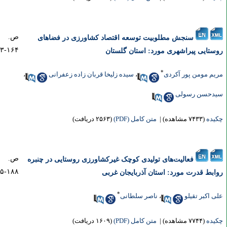
ص.
سنجش مطلوبیت توسعه اقتصاد کشاورزی در فضاهای
۱۶۴-۱۴۳
ستایی پیراشهری مورد: استان گلستان
*
یم مومن پور آکردی
،
سیده زلیخا قربان زاده زعفرانی
،
دحسن رسولی
یده
(۷۴۳۳ مشاهده)
|
متن کامل (PDF)
(۲۵۶۳ دریافت)
ص.
فعالیت‌های تولیدی کوچک غیرکشاورزی روستایی در چنبره
۱۸۸-۱۶۵
ابط قدرت مورد: استان آذربایجان غربی
*
ی اکبر تقیلو
،
ناصر سلطانی
یده
(۷۷۴۴ مشاهده)
|
متن کامل (PDF)
(۱۶۰۹ دریافت)