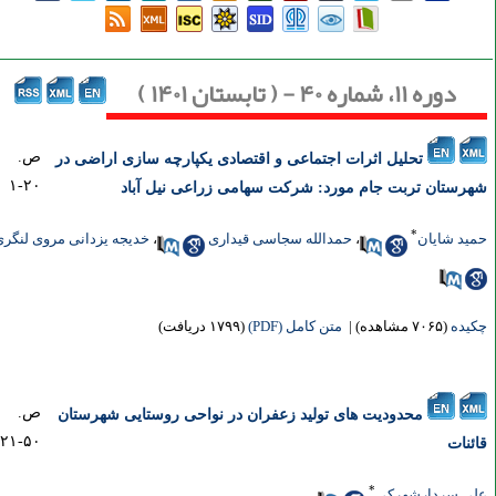
دوره ۱۱، شماره ۴۰ - ( تابستان ۱۴۰۱ )
ص.
تحلیل اثرات اجتماعی و اقتصادی یکپارچه سازی اراضی در
۲۰-۱
رستان تربت جام مورد: شرکت سهامی زراعی نیل آباد
*
ید شایان
،
حمدالله سجاسی قیداری
،
خدیجه یزدانی مروی لنگری
یده
(۷۰۶۵ مشاهده)
|
متن کامل (PDF)
(۱۷۹۹ دریافت)
ص.
محدودیت های تولید زعفران در نواحی روستایی شهرستان
۵۰-۲۱
ئنات
*
ی سردارشهرکی