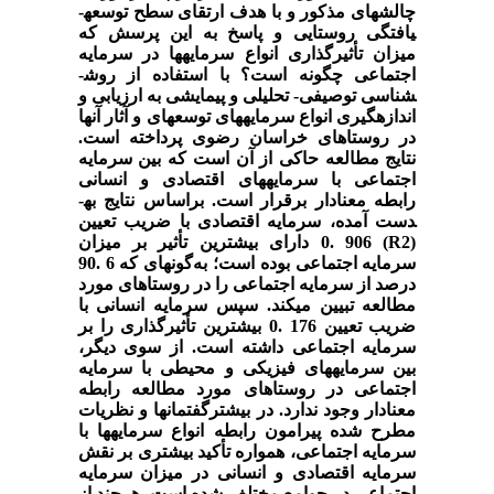
چالش­های مذکور و با هدف ارتقای سطح توسعه­
یافتگی روستایی و پاسخ به این پرسش که
میزان تأثیرگذاری انواع سرمایه­ها در سرمایه
اجتماعی چگونه است؟ با استفاده از روش­
شناسی توصیفی- تحلیلی و پیمایشی به ارزیابی و
اندازه­گیری انواع سرمایه­های توسعه­ای و آثار آن­ها
در روستاهای خراسان رضوی پرداخته است.
نتایج مطالعه حاکی از آن است که بین سرمایه
اجتماعی با سرمایه­های اقتصادی و انسانی
رابطه معنادار برقرار است. براساس نتایج به­
دست آمده، سرمایه اقتصادی با ضریب تعیین
(
R2
) 906 .0 دارای بیشترین تأثیر بر میزان
سرمایه اجتماعی بوده است؛ به‌گونه­ای که 6 .90
درصد از سرمایه اجتماعی را در روستاهای مورد
مطالعه تبیین می­کند. سپس سرمایه انسانی با
ضریب تعیین 176 .0 بیشترین تأثیرگذاری را بر
سرمایه اجتماعی داشته است. از سوی دیگر،
بین سرمایه­های فیزیکی و محیطی با سرمایه
اجتماعی در روستاهای مورد مطالعه رابطه
معنادار وجود ندارد. در بیشترگفتمان­ها و نظریات
مطرح شده پیرامون رابطه انواع سرمایه­ها با
سرمایه اجتماعی، همواره تأکید بیشتری بر نقش
سرمایه اقتصادی و انسانی در میزان سرمایه
اجتماعی در جوامع مختلف شده است. هرچند از