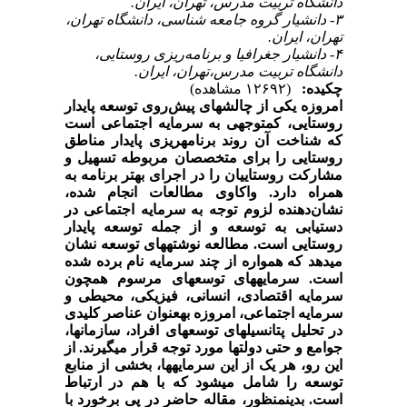
دانشگاه تربیت مدرس، تهران، ایران.
۳- دانشیار گروه جامعه شناسی، دانشگاه تهران،
تهران، ایران.
۴- دانشیار جغرافیا و برنامه‌ریزی روستایی،
دانشگاه تربیت مدرس،تهران، ایران.
چکیده:
(۱۲۶۹۲ مشاهده)
امروزه یکی از چالش­های پیش­‌روی توسعه پایدار
روستایی، کم­توجهی به سرمایه اجتماعی است
که شناخت آن روند برنامه­ریزی پایدار مناطق
روستایی را برای متخصصان مربوطه تسهیل و
مشارکت روستاییان را در اجرای بهتر برنامه به
همراه دارد. واکاوی مطالعات انجام شده،
نشان‌دهنده لزوم توجه به سرمایه اجتماعی در
دستیابی به توسعه و از جمله توسعه پایدار
روستایی است. مطالعه نوشته­های توسعه نشان
می­دهد که همواره از چند سرمایه نام برده شده
است. سرمایه­های توسعه­ای مرسوم همچون
سرمایه اقتصادی، انسانی، فیزیکی، محیطی و
سرمایه اجتماعی، امروزه به­عنوان عناصر کلیدی
در تحلیل پتانسیل­های توسعه­ای افراد، سازمان­ها،
جوامع و حتی دولت­ها مورد توجه قرار می­گیرند. از
این رو، هر یک از این سرمایه­ها، بخشی از منابع
توسعه را شامل می­شود که با هم در ارتباط
است. بدین­منظور، مقاله حاضر در پی برخورد با