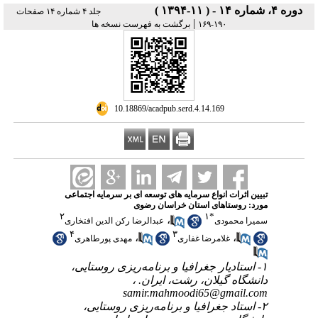
دوره ۴، شماره ۱۴ - ( ۱۱-۱۳۹۴ )
جلد ۴ شماره ۱۴ صفحات
|
۱۹۰-۱۶۹
برگشت به فهرست نسخه ها
‎ 10.18869/acadpub.serd.4.14.169
تبیین اثرات انواع سرمایه های توسعه ای بر سرمایه اجتماعی
مورد: روستاهای استان خراسان رضوی
۲
۱
*
،
سمیرا محمودی
عبدالرضا رکن الدین افتخاری
۴
۳
،
،
غلامرضا غفاری
مهدی پورطاهری
۱- استادیار جغرافیا و برنامه‌ریزی روستایی،
دانشگاه گیلان، رشت، ایران. ،
samir.mahmoodi65@gmail.com
۲- استاد جغرافیا و برنامه‌ریزی روستایی،