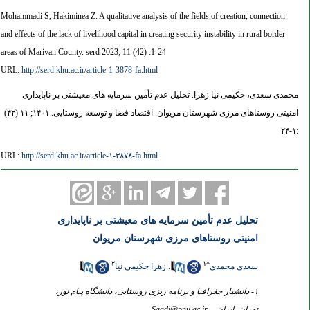
Mohammadi S, Hakiminea Z. A qualitative analysis of the fields of creation, connection
and effects of the lack of livelihood capital in creating security instability in rural border
areas of Marivan County. serd 2023; 11 (42) :1-24
URL:
http://serd.khu.ac.ir/article-1-3878-fa.html
محمدی سعدی، حکیمی نیا زهرا. تحلیل عدم تأمین سرمایه‌ های معیشتی بر ناپایداری
امنیتی روستاهای مرزی شهرستان مریوان. اقتصاد فضا و توسعه روستایی. ۱۴۰۱; ۱۱ (۴۲)
:۱-۲۴
URL:
http://serd.khu.ac.ir/article-۱-۳۸۷۸-fa.html
تحلیل عدم تأمین سرمایه‌ های معیشتی بر ناپایداری
امنیتی روستاهای مرزی شهرستان مریوان
۲
۱
*
سعدی محمدی
،
زهرا حکیمی نیا
۱- دانشیار جغرافیا و برنامه ریزی روستایی، دانشگاه پیام نور،
تهران، ایران. ،
Saadi@pnu.ac.ir