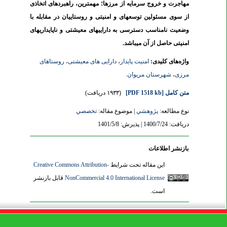
مهاجرت و خروج سرمایه از مرزها؛ مهمترین، راهبردهای اتخاذی
از سوی مسئولین توسعه‏ای و امنیتی و روستاییان در مقابله با
وضعیت نامناسب دسترسی به دارایی‏های معیشتی و ناپایداری‏های
امنیتی حاصل از آن می‏باشد.
واژه‌های کلیدی:
امنیت پایدار
،
دارایی‌ های معیشتی
،
روستاهای
مرزی
،
شهرستان مریوان.
متن کامل
[PDF 1518 kb]
(۱۹۳۳ دریافت)
نوع مطالعه:
پژوهشي
| موضوع مقاله:
تخصصي
دریافت: 1400/7/24 | پذیرش: 1401/5/8
بازنشر اطلاعات
این مقاله تحت شرایط
Creative Commons Attribution-
NonCommercial 4.0 International License
قابل بازنشر
است.