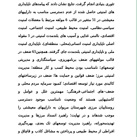
تئوری بنیادی انجام گرفت. نتایج نشان دادند که پیامدهای ناپایداری
های امنیتی حاصل شده از عدم دسترسی مناسب به دارایی‏های
معیشتی در 51 متغیر در قالب 6 مولفه مرتبط با معضلات امنیت
سیاسی-نظامی، امنیت محیط طبیعی، امنیت اجتماعی، امنیت
اقتصادی، ناامنی غذایی و آسیب
های بلندمدت امنیتی در 3 مقوله
اصلی ناپایداری امنیت انسانی(محلی- منطقه
ای)، ناپایداری امنیت
ملی و ناپایداری امنیتی بلندمدت جای گرفتند. همچنین63 ضعف در
قالب مولفه‏های ضعف برنامه‏ریزی، سیاستگذاری و مدیریتی
توسعه‏ای؛ نامناسب بودن محیط کسب و کار منطقه؛ مدیریت
امنیتی مرز؛ ضعف قوانین و حمایت ها؛ ضعف در زیرساخت‏های
کالبدی مورد نیاز توسعه اقتصادی؛ کمبود سرمایه مردم محلی و
ضعف
¬
های اجتماعی-فرهنگی؛ مهمترین علل و عوامل و
کاستی‏هایی هستند که وضعیت نامناسب موجود دسترسی
روستاییان مرزی شهرستان مریوان به دارایی‏های معیشتی را
موجب شده‏اند و در نهایت؛ راهبرد انسداد مرزها و مدیریت
تهدیدمحورانه، راهبرد مدیریت توسعه‏ای تک بعدی، بهره
گیری
افراطی از محیط طبیعی و پرداختن به مشاغل کاذب و قاچاق و