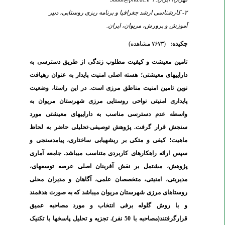
۲- کارشناسی ارشد جغرافیا و برنامه ریزی روستایی، دبیر
آموزش و پرورش، مریوان، ایران.
چکیده:
(۷۶۷۳ مشاهده)
تامین معیشت و کیفیت مطلوب زندگی از طریق دسترسی به
دارایی‏های معیشتی؛ هسته اصلی امنیت پایدار به عنوان رهیافت
نوین تامین امنیت مناطق مرزی است. در این راستا، وضعیت
پایداری امنیتی نواحی روستایی مرزی شهرستان مریوان به
واسطه عدم دسترسی مناسب به دارایی‏های معیشتی مورد
سنجش قرار گرفت. پژوهش توصیفی-تحلیلی حاضر به لحاظ
ماهیت؛ کیفی و متکی بر ریشه‏یابی ساختاری، پیامدسنجی و
سپس ارائه راهکارهای کاربردی متناسب می‏باشد. جامعه آماری
پژوهش، مشتمل بر نقش آفرینان اصلی عرصه توسعه‏ای،
مدیریتی، امنیتی، متخصصان علمی، آگاهان و مدیران محلی
روستاهای مرزی شهرستان مریوان می‏باشد که به صورت هدفمند
و با روش گلوله برفی انتخاب و مورد مصاحبه عمیق
قرارگرفتند(مصاحبه با 50 نفر). تجزیه و تحلیل پاسخ‏ها با تکنیک