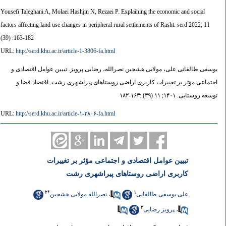
Yousefi Taleghani A, Molaei Hashjin N, Rezaei P. Explaining the economic and social
factors affecting land use changes in peripheral rural settlements of Rasht. serd 2022; 11
(39) :163-182
URL:
http://serd.khu.ac.ir/article-1-3806-fa.html
یوسفی طالقانی علی، مولایی هشجین نصرالله، رضایی پرویز. تبیین عوامل اقتصادی و
اجتماعی مؤثر بر تغییرات کاربری اراضی روستاهای پیراشهری رشت. اقتصاد فضا و
توسعه روستایی. ۱۴۰۱; ۱۱ (۳۹) :۱۶۳-۱۸۲
URL:
http://serd.khu.ac.ir/article-۱-۳۸۰۶-fa.html
تبیین عوامل اقتصادی و اجتماعی مؤثر بر تغییرات
کاربری اراضی روستاهای پیراشهری رشت
۲
*
۱
علی یوسفی طالقانی
،
نصرالله مولایی هشجین
۳
،
پرویز رضایی