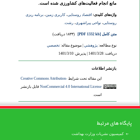
مانع انجام فعالیت‌های کشاورزی شده است.
واژه‌های کلیدی:
اقتصاد روستایی
،
کاربری زمین
،
برنامه ریزی
روستایی
،
نواحی پیراشهری
،
رشت.
متن کامل
[PDF 1332 kb]
(۱۸۳۳ دریافت)
نوع مطالعه:
پژوهشي
| موضوع مقاله:
تخصصي
دریافت: 1401/3/28 | پذیرش: 1401/3/10
بازنشر اطلاعات
این مقاله تحت شرایط
Creative Commons Attribution-
NonCommercial 4.0 International License
قابل بازنشر
است.
پایگاه های مرتبط
کمیسیون نشریات وزارت بهداشت