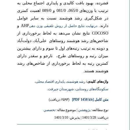
فشرده، بهبود بافت کالبدی و پایداری اجتماع محلی به
ترتیب با وزن‌های 065/0، 081/0 و 089/0 اهمیت کمتری
در شکل‌گیری رشد هوشمند نسبت به سایر عوامل
دارند.
AHP
و
درنهایت نتایج حاصل از روش تلفیقی وزن دهی
COCOSO
نتایج نشان می‌دهد به لحاظ برخورداری از
شاخص‌های رشد هوشمند روستاهای علی‌آباد، دولت‌آباد
و دوبنه به ترتیب رتبه‌های اول تا سوم و دارای بیشترین
میزان رتبه و روستاهای طرج، نارجو و سغدر دارای
کمترین رتبه به لحاظ برخورداری از شاخص‌های رشد
هوشمند هستند.
واژه‌های کلیدی:
رشد هوشمند
،
پایداری اقتصاد محلی
،
سکونتگاه‌های روستایی
،
شهرستان جیرفت.
متن کامل
[PDF 1458 kb]
(۲۵۹۳ دریافت)
نوع مطالعه:
پژوهشي
| موضوع مقاله:
تخصصي
دریافت: 1401/3/28 | پذیرش: 1401/3/10