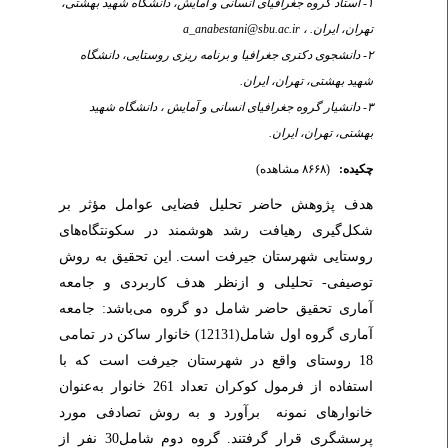
۱- استاد گروه جغرافیای انسانی و آمایش، دانشگاه شهید بهشتی،
تهران، ایران. ،
a_anabestani@sbu.ac.ir
۲- دانشجوی دکتری جغرافیا و برنامه ریزی روستایی، دانشگاه
شهید بهشتی، تهران، ایران.
۳- دانشیار گروه جغرافیای انسانی و آمایش ، دانشگاه شهید
بهشتی، تهران، ایران.
چکیده:
(۸۶۶۸ مشاهده)
هدف پژوهش حاضر تحلیل فضایی عوامل مؤثر بر
شکل‌گیری رهیافت رشد هوشمند در سکونتگاه‌های
روستایی شهرستان جیرفت
­است
. این تحقیق به روش
توصیفی- تحلیلی و ازنظر هدف کاربردی و جامعه
آماری تحقیق حاضر شامل دو گروه می‌باشد: جامعه
آماری گروه اول شامل(12131) خانوار ساکن در تمامی
18 روستای واقع در شهرستان جیرفت است که با
استفاده از فرمول کوکران تعداد 261 خانوار به‌عنوان
خانوارهای نمونه برآورد و به روش تصادفی مورد
پرسشگری قرار گرفتند. گروه دوم شامل30 نفر از