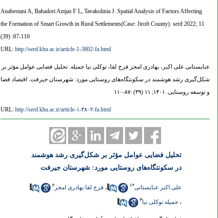
Anabestani A, Bahadori Amjaz F L, Tavakolinia J. Spatial Analysis of Factors Affecting
the Formation of Smart Growth in Rural Settlements(Case: Jiroft County). serd 2022; 11
(39) :87-110
URL:
http://serd.khu.ac.ir/article-1-3802-fa.html
عنابستانی علی اکبر، بهادری امجز فرخ لقا، توکلی نیا جمیله. تحلیل فضایی عوامل مؤثر بر
شکل‌گیری رشد هوشمند در سکونتگاه‌های روستایی مورد: شهرستان جیرفت. اقتصاد فضا
و توسعه روستایی. ۱۴۰۱; ۱۱ (۳۹) :۸۷-۱۱۰
URL:
http://serd.khu.ac.ir/article-۱-۳۸۰۲-fa.html
تحلیل فضایی عوامل مؤثر بر شکل‌گیری رشد هوشمند
در سکونتگاه‌های روستایی مورد: شهرستان جیرفت
۲
۱
*
علی اکبر عنابستانی
،
فرخ لقا بهادری امجز
۳
،
جمیله توکلی نیا