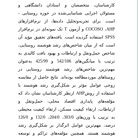
کارشناسان، متخصصان و استادان دانشگاهی و
مسئولان اجرایی شناسایی‌شده در حوزه روستایی
­
است
. برای تجزیه‌وتحلیل داده‌ها، از نرم‌افزارهای
AHP
،
COCOSO
و آزمون
T
تک نمونه‌ای در نرم‌افزار
SPSS
استفاده گردیده است. یافته‌های تحقیق مؤید آن
است که از میان شاخص‌های رشد هوشمند روستایی،
شاخص حمل‌ونقل و ارتباطات و بهبود بافت کالبدی به
ترتیب با میانگین‌های 542/106 و 425/99 به‌عنوان
مهم‌ترین شاخص‌های رشد هوشمند روستایی در
روستاهای موردمطالعه بوده‌اند. نتایج حاصل از مقایسه
زوجی عوامل مؤثر بر شکل‌گیری رشد هوشمند با
استفاده از روش
AHP
ازنظر کارشناسان نشان داد که
مؤلفه‌های پایداری اقتصاد محلی، حمل‌ونقل و
ارتباطات، ارتقاء کیفیت مسکن، ارتقاء کیفیت محیطی
به ترتیب با وزن‌های 303/0، 204/0، 132/0 و 126/0
درصد، مهم‌ترین عوامل اثرگذار بر شکل‌گیری رشد
هوشمند هستند. همچنین مؤلفه‌های تراکم و توسعه