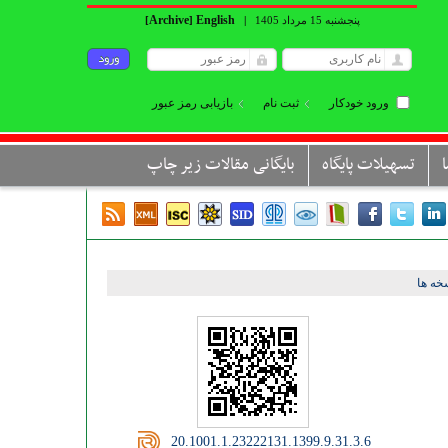
Archive
English
پنجشنبه 15 مرداد 1405
|
]
[
ورود خودکار
ثبت نام
بازیابی رمز عبور
تسهیلات پایگاه
بایگانی مقالات زیر چاپ
ه ها
‎ 20.1001.1.23222131.1399.9.31.3.6