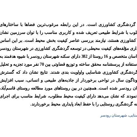
ه گردشگری کشاورزی است. در این رابطه مرغوب‌ترین فضاها با ساختارهای
وب با شرایط طبیعی تعریف شده و کاربری مناسب را با توان سرزمین نشان
ی کشاورزی هستند، نیازمند بررسی عناصر کیفیت بخش محیط است. بر این اساس
گذاری مؤلفه‌های کیفیت‌ محیطی در توسعه گردشگری کشاورزی در شهرستان رودسر
بوده است. جامعه آماری شامل مدیران محلی روستاها و کارشناسان متخصص و 16 روستا از 382 دارای سکنه شهرستان رودسر با شیوه هدفمند به
عنوان محدوده مورد مطالعه انتخاب شدند. داده‌های مورد نیاز با استفاده از پرسشنامه محقق ساخته و توزیع قضاوتی بین 70 نفر مورد تجزیه و تحل
 گردشگری کشاورزی شناسایی واولویت بندی شدند.
نتایج نشان داد که گسترش
گون سال در نواحی برخوردار از جاذبه‌های طبیعی و انسانی، سبب افزایش
ان رودسر شده است. همچنین
در بین روستاهای مورد مطالعه روستای قاسم‌آباد،
سب نمودند که نشان می‌دهد دارای کیفیت محیط مطلوب، شرایط مناسب برای اجرای
 گردشگری روستایی را با حفظ ابعاد پایداری محیط برخوردارند.
تایی
،
شهرستان رودسر