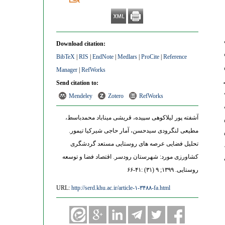
Download citation:
BibTeX
|
RIS
|
EndNote
|
Medlars
|
ProCite
|
Reference
Manager
|
RefWorks
Send citation to:
Mendeley
Zotero
RefWorks
یل
آشفته پور لیلاکوهی سپیده، قریشی میناباد محمدباسط،
مطیعی لنگرودی سیدحسن، آمار حاجی شیرکیا تیمور.
تحلیل فضایی عرصه های روستایی مستعد گردشگری
کشاورزی مورد: شهرستان رودسر. اقتصاد فضا و توسعه
روستایی. ۱۳۹۹; ۹ (۳۱) :۴۱-۶۶
URL:
http://serd.khu.ac.ir/article-۱-۳۴۸۸-fa.html