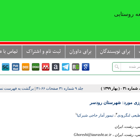
ه روستایی
برای نویسندگان
برای داوران
ثبت نام و اشتراک
تماس با ما
جلد ۹ شماره ۳۱ صفحات ۶۶-۴۱
|
برگشت به فهرست نسخ
زی مورد: شهرستان رودسر
۱
۳
یعی لنگرودی
،
تیمور آمار حاجی شیرکیا
Ghoreshi@iaurasht.ac.ir