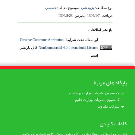
نوع مطالعه:
پژوهشي
| موضوع مقاله:
تخصصي
دریافت: 1394/1/7 | پذیرش: 1394/8/23
بازنشر اطلاعات
این مقاله تحت شرایط
Creative Commons Attribution-
NonCommercial 4.0 International License
قابل بازنشر
است.
پایگاه های مرتبط
کمیسیون نشریات وزارت بهداشت
کمسیون نشریات وزارت علوم
شرکت یکتاوب
کلمات کلیدی
نشریه
,
مجله علمی
,
مقاله علمی
,
کلمه شماره یک
, کلمه شماره یک,
کلمه