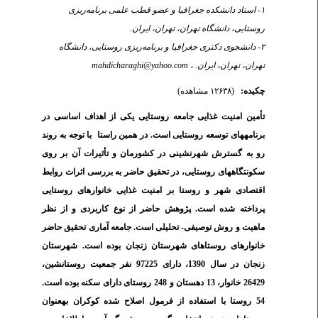
۱- استاد دانشکده جغرافیا و عضو قطب علمی برنامه‌ریزی
روستایی، دانشگاه تهران، تهران، ایران.
۲- دانشجوی دکتری جغرافیا و برنامه‌ریزی روستایی، دانشگاه
تهران، تهران، ایران. ،
mahdicharaghi@yahoo.com
چکیده:
(۱۲۶۳۸ مشاهده)
تأمین امنیت غذایی جامعه روستایی یکی از اهداف اساسی در
برنامه­های توسعه روستایی است. در همین راستا با توجه به روند
رو به گسترش شهرنشینی در کشورمان و تأثیرات آن بر روی
سکونتگاه­های روستایی، در تحقیق حاضر به بررسی اثرات روابط
اقتصادی شهر و روستا بر امنیت غذایی خانوارهای روستایی
پرداخته شده است.
پژوهش حاضر از نوع کاربردی و از نظر
ماهیت و روش توصیفی- تحلیلی است. جامعه آماری تحقیق حاضر
خانوارهای روستاهای شهرستان زنجان بوده است. شهرستان
زنجان در سال 1390، دارای 97225 نفر جمعیت روستانشین،
26429 خانوار، 13 دهستان و 248 روستای دارای سکنه بوده است.
54 روستا با استفاده از فرمول اصلاح شده کوکران به­عنوان