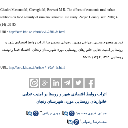
Ghadiri Masoum M, Cheraghi M, Rezvani M R. The effects of economic rural-urban
relations on food security of rural households Case study: Zanjan County. serd 2016; 4
(14) :69-85
URL:
http://serd.khu.ac.ir/article-1-2581-fa.html
قدیری معصوم مجتبی، چراغی مهدی، رضوانی محمدرضا. اثرات روابط اقتصادی شهر و
روستا بر امنیت غذایی خانوارهای روستایی مورد: شهرستان زنجان . اقتصاد فضا و توسعه
روستایی. ۱۳۹۴; ۴ (۱۴) :۶۹-۸۵
URL:
http://serd.khu.ac.ir/article-۱-۲۵۸۱-fa.html
اثرات روابط اقتصادی شهر و روستا بر امنیت غذایی
خانوارهای روستایی مورد: شهرستان زنجان
۲
*
۱
مجتبی قدیری معصوم
،
مهدی چراغی
،
۱
محمدرضا رضوانی