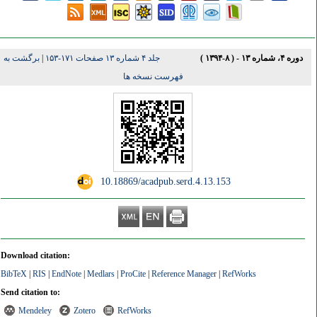
دوره ۴، شماره ۱۳ - ( ۸-۱۳۹۴ )
جلد ۴ شماره ۱۳ صفحات ۱۷۱-۱۵۳
|
برگشت به
فهرست نسخه ها
‎ 10.18869/acadpub.serd.4.13.153
Download citation:
BibTeX
|
RIS
|
EndNote
|
Medlars
|
ProCite
|
Reference Manager
|
RefWorks
Send citation to:
Mendeley
Zotero
RefWorks