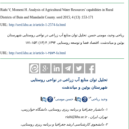
Riahi V, Momeni H. Analysis of Agricultural Water Resources' capabilities in Rural
Districts of Buin and Miandasht County. serd 2015; 4 (13) :153-171
URL:
http://serd.khu.ac.ir/article-1-2574-fa.html
ریاحی وحید، مومنی حسن. تحلیل توان منابع آب زراعی در نواحی روستایی شهرستان
بوئین و میاندشت. اقتصاد فضا و توسعه روستایی. ۱۳۹۴; ۴ (۱۳) :۱۵۳-۱۷۱
URL:
http://serd.khu.ac.ir/article-۱-۲۵۷۴-fa.html
تحلیل توان منابع آب زراعی در نواحی روستایی
شهرستان بوئین و میاندشت
۲
۱
*
وحید ریاحی
،
حسن مومنی
۱- دانشیار جغرافیا و برنامه ریزی روستایی، دانشگاه خوارزمی،
تهران، ایران ،
riahi@khu.ac.ir
۲- دانشجوی کارشناسی ارشد جغرافیا و برنامه ریزی روستایی،