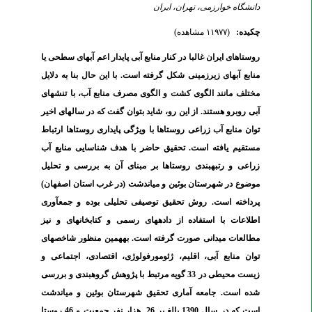
دانشگاه خوارزمی، تهران، ایران
چکیده:
(۱۱۹۷۷ مشاهده)
روستاهای ایران غالبا در کنار منابع آبی پایدار اعم آب­های سطحی یا
منابع آب­های زیرزمینی شکل گرفته است. با این حال بنا به دلایل
مختلف مانند الگوی کشت و الگوی مصرف منابع آب، با تنش­های
آبی روبرو هستند. از این رو، شاید بتوان گفت که در سال­های اخیر
توان منابع آب زراعی روستاها با ویژگی پایداری روستاها ارتباط
مستقیم یافته است. تحقیق حاضر با هدف شناسایی منابع آب
زراعی و رتبه­بندی روستاها بر مبنای آن به بررسی و تحلیل
موضوع در شهرستان بوئین و میاندشت (در غرب استان اصفهان)
پرداخته است. روش تحقیق توصیفی تحلیلی بوده و جمع­آوری
اطلاعات با استفاده از داده­های رسمی و کتابخانه­ای و نیز
مطالعات میدانی صورت گرفته است. به­همین منظور شاخص­های
توان منابع آبی، اقلیم، ژئومورفولوژی، اقتصادی، اجتماعی و
زیست محیطی در 33 گویه مرتبط با پژوهش گروه­بندی و بررسی
شده است. جامعه آماری تحقیق شهرستان بوئین و میاندشت
است که در سال 1390 بالغ بر 26 هزار نفر جمعیت و 46 روستا