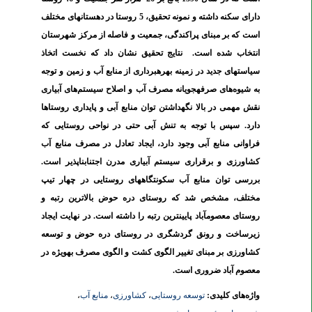
دارای سکنه داشته و نمونه تحقیق، 5 روستا در دهستان­های مختلف
است که بر مبنای پراکندگی، جمعیت و فاصله از مرکز شهرستان
انتخاب شده است. نتایج تحقیق نشان داد که نخست اتخاذ
سیاست­های جدید در زمینه بهره­برداری از منابع آب و زمین و توجه
به شیوه
های صرفه‏جویانه مصرف آب و اصلاح سیستم
های آبیاری
نقش مهمی در بالا نگهداشتن توان منابع آبی و پایداری روستاها
دارد. سپس با توجه به تنش آبی حتی در نواحی روستایی که
فراوانی منابع آبی وجود دارد، ایجاد تعادل در مصرف منابع آب
کشاورزی و برقراری سیستم آبیاری مدرن اجتناب­­ناپذیر است.
بررسی توان منابع آب سکونتگاه­های روستایی در چهار تیپ
مختلف، مشخص شد که روستای دره حوض بالاترین رتبه و
روستای معصوم­آباد پایین­ترین رتبه را داشته است. در نهایت ایجاد
زیرساخت و رونق گردشگری در روستای دره حوض و توسعه
کشاورزی بر مبنای تغییر الگوی کشت و الگوی مصرف به­ویژه در
معصوم آباد ضروری است.
واژه‌های کلیدی:
توسعه روستایی
،
کشاورزی
،
منابع آب
،