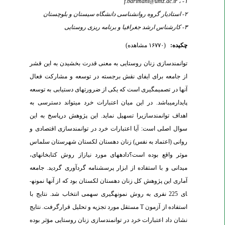
f.barimani@umz.ac.ir
۱- ،
۲- استادیار گروه روانشناسی دانشگاه سیستان و بلوچستان
۳- کارشناس ارشد جغرافیا و برنامه ریزی روستایی
چکیده:
(۱۶۷۷۰ مشاهده)
توانمندسازی زنان روستایی به معنی قدرت بخشیدن به این قشر
از جامعه برای ایفای نقش برجسته در توسعه و مشارکت فعال
آنها در تصمیم­گیری است که یکی از ضرورت­های دستیابی به توسعه
پایدارمی­باشد. در این میان اعتبارات خرد می­تواند دسترسی به
اهداف توانمندسازیرا تسهیل نماید. این پژوهش درپاسخ به این
سوال اصلی است: آیا اعتبارات خرد در توانمندسازی اقتصادی و
روانی (اعتماد به نفس) زنان دهستان لکستان شهرستان سلماس
موثر واقع بوده است؟داده­های مورد نیازاز روش کتابخانه­ای،
میدانی و با استفاده از ابزار پرسشنامه گردآوری گردید. جامعه
آماری این پژوهش کل زنان دهستان لکستان بود که از آنها نمونه­
ای 225 نفری به روش نمونه­گیری سهمی انتخاب شد. نتایج با
استفاده از آزمون T مستقل مورد تجزیه و تحلیل قرارگرفت. نتایج
نشان داد اعتبارات خرد در توانمندسازی زنان روستایی مؤثر بوده