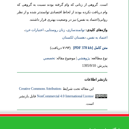
است. گروهی از زنانی که وام گرفته بودند نسبت به گروهی که
وام دریافت نکرده بودند از لحاظ اقتصادی توانمندتر شده و از نظر
روانی(اعتماد به نفس) نیز در وضعیت بهتری قرار داشتند.
واژه‌های کلیدی:
توانمندسازی
،
زنان روستایی
،
اعتبارات خرد
،
اعتماد به نفس
،
دهستان لکستان
متن کامل
[PDF 378 kb]
(۷۱۹۳ دریافت)
نوع مطالعه:
پژوهشي
| موضوع مقاله:
تخصصي
پذیرش: 1395/9/10
بازنشر اطلاعات
این مقاله تحت شرایط
Creative Commons Attribution-
NonCommercial 4.0 International License
قابل بازنشر
است.