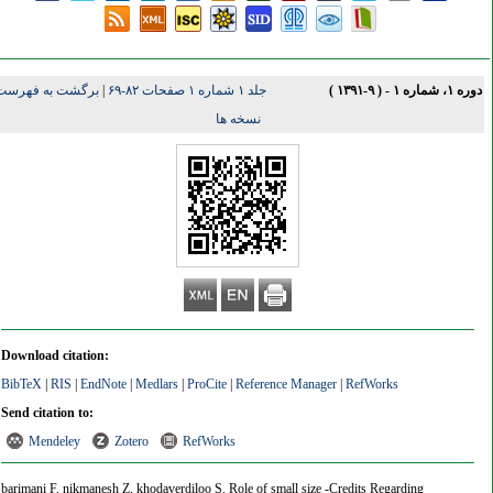
ه ۱، شماره ۱ - ( ۹-۱۳۹۱ )
جلد ۱ شماره ۱ صفحات ۸۲-۶۹
|
برگشت به فهرست
نسخه ها
Download citation:
BibTeX
|
RIS
|
EndNote
|
Medlars
|
ProCite
|
Reference Manager
|
RefWorks
Send citation to:
Mendeley
Zotero
RefWorks
barimani F, nikmanesh Z, khodaverdiloo S. Role of small size -Credits Regarding