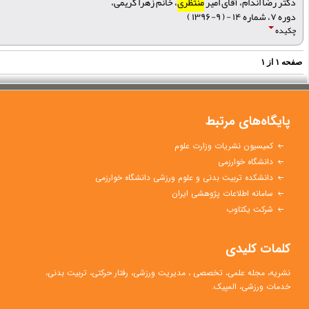
دکتر رضا اندام، آقای امیر
منتظری
، خانم زهرا کریمی،
دوره ۷، شماره ۱۴ - ( ۹-۱۳۹۶ )
چکیده
فحه
۱
از
۱
پایگاه‌های مرتبط
کمیسیون نشریات وزارت علوم
دانشگاه خوارزمی
دانشکده تربیت بدنی و علوم ورزشی دانشگاه خوارزمی
سامانه اطلاعات پژوهشی ایران
شرکت یکتاوب
کلمات کلیدی
نشریه، مجله علمی،
تخصصی
،
مدیریت ورزشی
،
رفتار حرکتی
، تربیت بدنی،
خدمات ورزشی، المپیک.