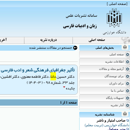
[
صفحه اصلی
]
جستجو در مقالات منتشر شده
بخش‌های اصلی
صفحه اصلی
اطلاعات نشریه
تأثیر جغرافیای فرهنگی شعر و ادب فارسی در
آرشیو مجله و مقالات
دکتر حسین
دانا
، دکتر فاطمه معنوی، دکتر افشین م
برای نویسندگان
جلد ۳۳، شماره ۹۸ - ( ۳-۱۴۰۴ )
برای داوران
چکیده
تماس با ما
تسهیلات پایگاه
صفحه
1
از
1
آمار نشریه
شناسنامه نشریه
صاحب امتیاز و ناشر
دانشگاه خوارزمی (تربیت معلم)
مدیر مسئول