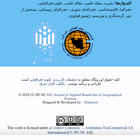
کلیدواژه‌ها:
نشریه
،
مجله علمی
،
مقاله علمی
،
علوم جغرافیایی
،
جغرافیا
،
اقلیم‌شناسی
،
جغرافیای شهری
،
جغرافیای روستایی
،
سنجش از
دور
،
گردشگری و توریسم
،
ژئومورفولوژی
کلیه حقوق این وبگاه متعلق به
تحقیقات کاربردی علوم جغرافیایی
است.
طراحی و برنامه نویسی :
یکتاوب افزار شرق
© 2026 CC BY-NC 4.0 |
Journal of Applied Researches in Geographical
Sciences
Designed & Developed by :
Yektaweb
This work is licensed under a
Creative Commons — Attribution-NonCommercial 4.0
International
(
CC BY-NC
4.0)