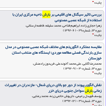
چکیده
بررسی تاثیر سیگنال های اقلیمی بر
بارش
ناحیه مرکزی ایران با
استفاده از شبکه عصبی مصنوعی
زهرا حجازی زاده، ابراهیم فتاحی، محمد سلیقه، فاطمه ارسلانی،
دوره ۱۳، شماره ۲۹ - ( ۶-۱۳۹۲ )
چکیده
مقایسه عملکرد الگوریتم های مختلف شبکه عصبی مصنوعی در مدل
سازی بارندگی فصلی مطالعه موردی؛ ایستگاه های منتخب استان
خوزستان
محمدرضا گلابی، علی محمد آخوندعلی، فریدون رادمنش،
دوره ۱۳، شماره ۳۰ - ( ۹-۱۳۹۲ )
چکیده
نقش الگوی پیوند از دور جو بالای دریای شمال- مازندران در تغییرات
زمانی
بارش
سواحل جنوبی دریای خزر
یوسف قویدل رحیمی، داریوش حاتمی زرنه، محمد رضایی،
دوره ۱۳، شماره ۳۱ - ( ۱۲-۱۳۹۲ )
چکیده