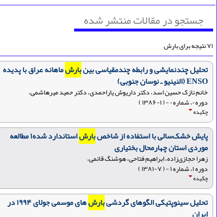
جستجو در مقالات منتشر شده
ه برای بارش
تحلیل چندنمایشی و رابطه چندمقیاسی بین
بارش
ماهانه عراق با پدیده
ENSO (النینیو ـ نوسان جنوبی)
خانم نازک حسین اسد، دکتر داریوش یاراحمدی، دکتر حمید میرهاشمی،
دوره ۰، شماره ۰ - ( ۱-۱۳۸۶ )
چکیده
پایش خشک‌سالی با استفاده از شاخص
بارش
استاندارد شده۱ مطالعه
موردی استان چهارمحال بختیاری
زهرا حجازی‌زاده، ابراهیم فتاحی، هوشنگ قائمی،
دوره ۱، شماره ۱ - ( ۷-۱۳۸۱ )
چکیده
تحلیل سینوپتیکی الگوهای گردشی
بارش
های موسمی جولای ۱۹۹۴ در
ایران