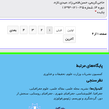
حاجی کریمی، حسن فتحی زاد، مهدی تازه،
دوره ۱۴، شماره ۳۵ - ( ۱۲-۱۳۹۳ )
چکیده
۲
۳
۴
بعدی
اولین
قبلی
۱
فحه
۱
از
۴
آخرین
پایگاه‌های مرتبط
کمسیون نشریات وزارت علوم، تحقیقات و فناوری
نظرسنجی
کلیدواژه‌ها:
نشریه
،
مجله علمی
،
مقاله علمی
،
علوم جغرافیایی
،
جغرافیا
،
اقلیم‌شناسی
،
جغرافیای شهری
،
جغرافیای روستایی
،
سنجش از
دور
،
گردشگری و توریسم
،
ژئومورفولوژی