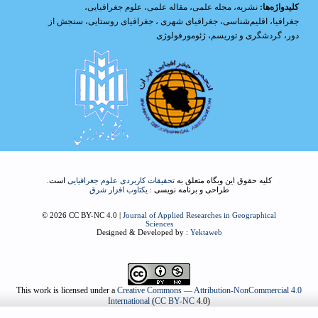
کلیدواژه‌ها:
نشریه
،
مجله علمی
،
مقاله علمی
،
علوم جغرافیایی
،
جغرافیا
،
اقلیم‌شناسی
،
جغرافیای شهری
،
جغرافیای روستایی
،
سنجش از
دور
،
گردشگری و توریسم
،
ژئومورفولوژی
کلیه حقوق این وبگاه متعلق به
تحقیقات کاربردی علوم جغرافیایی
است.
طراحی و برنامه نویسی :
یکتاوب افزار شرق
© 2026 CC BY-NC 4.0 |
Journal of Applied Researches in Geographical
Sciences
Designed & Developed by :
Yektaweb
This work is licensed under a
Creative Commons — Attribution-NonCommercial 4.0
International
(
CC BY-NC
4.0)