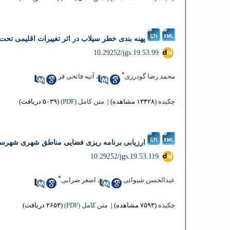
پهنه بندی خطر سیلاب در اثر تغییرات اقلیمی تحت سناریو RCP 8.5 با استفاده از مدل هیدرولوژیکی SWAT در محیط Gis
‎ 10.29252/jgs.19.53.99
*
محمد رضا گودرزی
،
آتیه فاتحی فر
چکیده
(۱۳۴۲۸ مشاهده)
|
متن کامل (PDF)
(۵۰۳۹ دریافت)
ارزیابی برنامه ریزی فضایی مناطق شهری شهرستا
‎ 10.29252/jgs.19.53.119
*
عبدالحسن شیوائی
،
اصغر ضرابی
چکیده
(۷۵۹۳ مشاهده)
|
متن کامل (PDF)
(۲۶۵۳ دریافت)