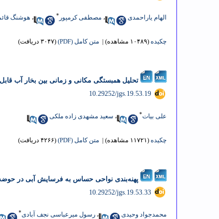
*
الهام یاراحمدی
،
مصطفی کرمپور
،
هوشنگ قائ
چکیده
(۱۰۴۸۹ مشاهده)
|
متن کامل (PDF)
(۳۰۴۷ دریافت)
تحلیل همبستگی مکانی و زمانی بین بخار آب قابل بارش سنجنده AIRS و داده های 29
‎ 10.29252/jgs.19.53.19
*
علی بیات
،
سعید مشهدی زاده ملکی
چکیده
(۱۱۷۲۱ مشاهده)
|
متن کامل (PDF)
(۴۲۶۶ دریافت)
پهنه‌بندی نواحی حساس به فرسایش آبی در حوضه
‎ 10.29252/jgs.19.53.33
*
محمدجواد وحیدی
،
رسول میرعباسی نجف آبادی