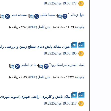
‎ 10.29252/jgs.19.53.177
*
بتول زینالی
،
سیما خلیلی
،
سعیده عینی
چکیده
(۱۱۰۴۴ مشاهده)
|
متن کامل (PDF)
(۳۴۸۹ دریافت)
عنوان مقاله پایش دمای سطح زمین و بررسی رابطه کاربری اراضی با د
‎ 10.29252/jgs.19.53.195
*
صیاد اصغری سراسکانرود
،
هادی امامی
چکیده
(۱۲۹۲۱ مشاهده)
|
متن کامل (PDF)
(۶۱۳۷ دریافت)
بیلان تابش و کاربری اراضی شهری )نمونه موردی:
‎ 10.29252/jgs.19.53.217