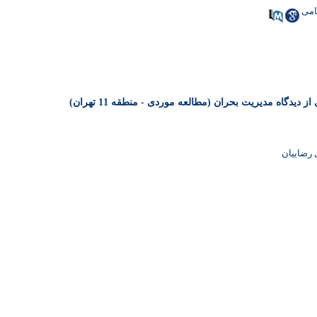
امی
اه مدیریت بحران (مطالعه موردی - منطقه 11 تهران)
 رضاییان