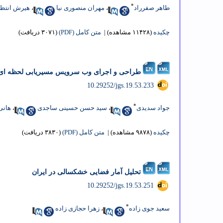
*
طاهر صفرراد
،
مهران منصوری نیا
،
هیرش انتظ
چکیده
(۱۱۴۲۸ مشاهده)
|
متن کامل (PDF)
(۳۰۷۱ دریافت)
طراحی و اجرای وب سرویس مسیریابی لحظه ای از دیدگ
‎ 10.29252/jgs.19.53.233
*
جواد سدیدی
،
سید حسن حسینی ساجدی
،
هانی
چکیده
(۹۸۷۸ مشاهده)
|
متن کامل (PDF)
(۳۸۳۰ دریافت)
تحلیل آمار فضایی خشکسالی در ایران
‎ 10.29252/jgs.19.53.251
*
سعید جوی زاده
،
زهرا حجازی زاده