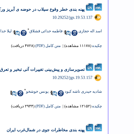
پهنه بندی خطر وقوع سیلاب در حوضه ی آبریز ورکش چای با استفاده از 
‎ 10.29252/jgs.19.53.137
*
اسد اله حجازی
،
فاطمه خدائی قشلاق
،
لیلا خد
چکیده
(۱۱۱۷۸ مشاهده)
|
متن کامل (PDF)
(۴۷۲۸ دریافت)
تصویرسازی و پیش‌بینی تغییرات آتی تبخیر و تعرق 
‎ 10.29252/jgs.19.53.157
*
شادیه حیدری تاشه کبود
،
یونس خوشخو
چکیده
(۱۲۱۵۲ مشاهده)
|
متن کامل (PDF)
(۲۹۴۴ دریافت)
پهنه ‌بندی مخاطرات جوی در شمال‌غرب ایران