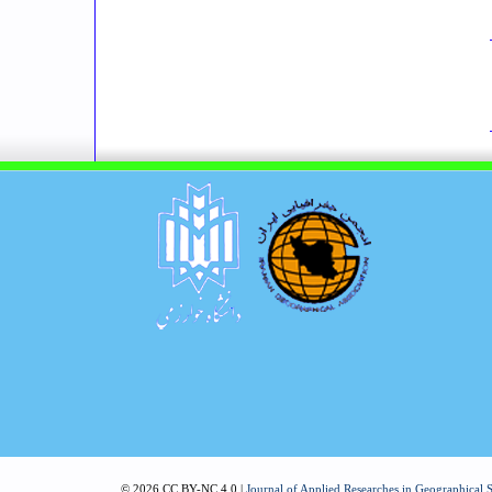
© 2026 CC BY-NC 4.0 |
Journal of Applied Researches in Geographical 