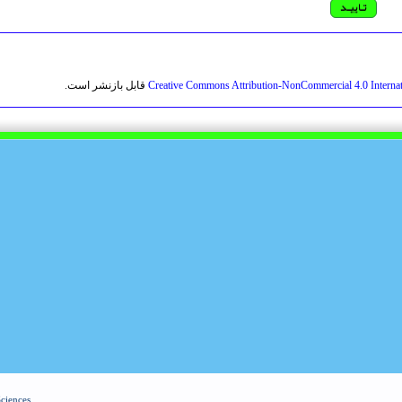
Creative Commons Attribution-NonCommercial 4.0 Internat
قابل بازنشر است.
Sciences