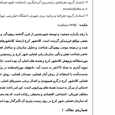
۳- دانشیار گروه جغرافیاو برنامه‌ریزی گردشگری، دانشکده علوم جغرافیایی، دانشگاه خوارزمی، تهران، ایران، دانشکده جغرافیا دانشگاه خوارزمی ،
movahed@khu.ac.ir
۴- استادیار گروه جغرافیا و برنامه ریزی شهری، دانشگاه خوارزمی، تهران، ایران،
چکیده:
(۹۸۹۵ مشاهده)
با رشد یک‌باره جمعیت و توسعه شهرنشینی از قرن گذشته، پیچیدگی و
بعضی مواقع غیرممکن گردیده است. کلان­شهر کرج ازجمله کلان­شهرهای 
شده و درنتیجه موجب پیچیدگی شناخت و تحلیل سازمان و ساختار فضا
حاضر شناخت نقش و تأثیر سازمان­ یابی فضایی شهر کرج بر زیست­پذ
موردمطالعه پژوهش کلان­شهر کرج و هسته­ های اصلی آن بوده است. 
نمونه آماری به تعداد 378نفر به دست آمد. داده­های 
به‌دست‌آمده با استفاده از روش آمار فضایی، چیدمان فضایی، روش
st
فضایی کلان­شهر کرج درگرو هم­پیوندی و اتصال برخی مسیرهای اصلی، شک
خدماتی از مرکز به سمت هسته­ های پیرامونی است. این امر باعث شده 
مختلف فیزیکی، اجتماعی، اقتصادی و محیطی رخ‌داده است که بعد محیطی و 
که سازمان فضایی شهر کرج بر روی زیست ­پذیری آن تأثیرگذار بوده اس
شماره‌ی مقاله: ۱