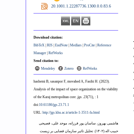
‎ 20.1001.1.22287736.1300.0.0.83.6
Download citation:
BibTeX
|
RIS
|
EndNote
|
Medlars
|
ProCite
|
Reference
Manager
|
RefWorks
Send citation to:
Mendeley
Zotero
RefWorks
hashemi B, sasanpor F, movahed A, Fasihi H.
(2023).
Analysis of the impact of space organization on the viability
of the Karaj metropolitan core.
jgs
.
23
(71)
, : 1
doi:
10.61186/jgs.23.71.1
URL:
http://jgs.khu.ac.ir/article-1-3511-fa.html
هاشمی بهروز، ساسان پور فرزانه، موحد علی، فصیحی
حبیب اله.
(۱۴۰۲).
تحلیل تاثیر سازمان فضایی بر زیست