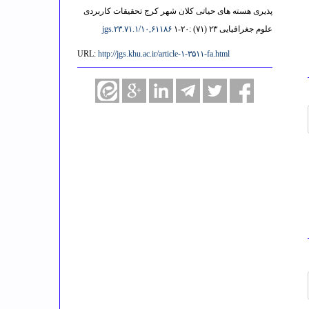
پذیری هسته های حیاتی کلان شهر کرج تحقیقات کاربردی
علوم جغرافیایی ۲۳ (۷۱) :۲۰-۱
۱۰,۶۱۱۸۶/jgs.۲۳.۷۱.۱
URL:
http://jgs.khu.ac.ir/article-۱-۳۵۱۱-fa.html