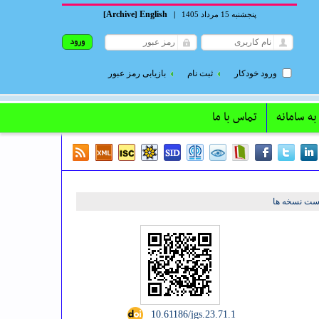
Archive
English
پنجشنبه 15 مرداد 1405
|
]
[
ورود خودکار
ثبت نام
بازیابی رمز عبور
به سامانه
تماس با ما
ست نسخه ها
‎ 10.61186/jgs.23.71.1