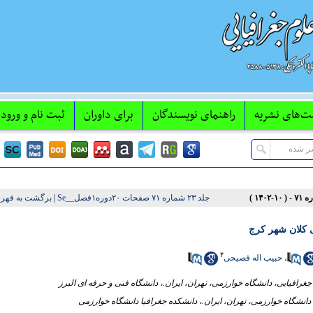
ت‌های نشریه
راهنمای نویسندگان
برای داوران
ثبت نام و ورود 
جلد ۲۳ شماره ۷۱ صفحات ۲۰دوره۱فصل__Se
|
برگشت به فهر
ی کلان شهر کرج
۴
،
حبیب اله فصیحی