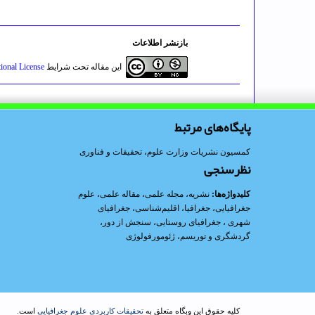
بازنشر اطلاعات
این مقاله تحت شرایط
ional License
پایگاه‌های مرتبط
کمسیون نشریات وزارت علوم، تحقیقات و فناوری
نظرسنجی
کلیدواژه‌ها:
نشریه
،
مجله علمی
،
مقاله علمی
،
علوم
جغرافیایی
،
جغرافیا
،
اقلیم‌شناسی
،
جغرافیای
شهری
،
جغرافیای روستایی
،
سنجش از دور
،
گردشگری و توریسم
،
ژئومورفولوژی
کلیه حقوق این وبگاه متعلق به
تحقیقات کاربردی علوم جغرافیایی
است.