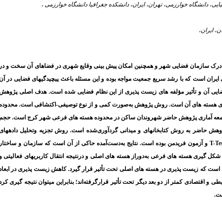
 درک سازمان فضایی شهر و همچنین امکان پیش­ بینی وقایع شهری در فضاهای آن سخت و در
ایران است که با رشد سریع جمعیت مواجه بوده و این مسئله باعث پیچیدگی­های فضایی در آن
یی آن و تأثیر مؤلفه­ های زیست­ پذیری از این نظام فضایی شده است. هدف اصلی پژوهش
یری هسته­ های آن است. روش پژوهش به‌صورت کمی و از نوع توصیفی-اکتشافی است. محدوده
جامعه آماری پژوهش حاضر شهروندان ساکن در محدوده هسته­ های فرعی شهر کرج است. حجم
مورداستفاده در پژوهش حاضر به روش کتابخانه­ای و میدانی گردآوری‌شده است. روش تجزیه­ وتحلیل داده­های
T-Te
و آزمون فریدمن
بوده است. نتایج به‌دست‌آمده حاکی از آن است که سازمان و ساختار
ل­ گیری هسته­ های فرعی به‌دوراز هسته­ های اصلی و درنتیجه انتقال کاربری­های فعالیتی و
است که زیست­ پذیری در هسته­ های اصلی تحت تأثیر قرار گیرد. کاهش زیست­ پذیری در ابعاد
اقتصادی کمتر از دو بعد دیگر تحت تأثیر قرارگرفته‌اند؛ بنابراین می­توان نتیجه­ گیری کرد
ت.