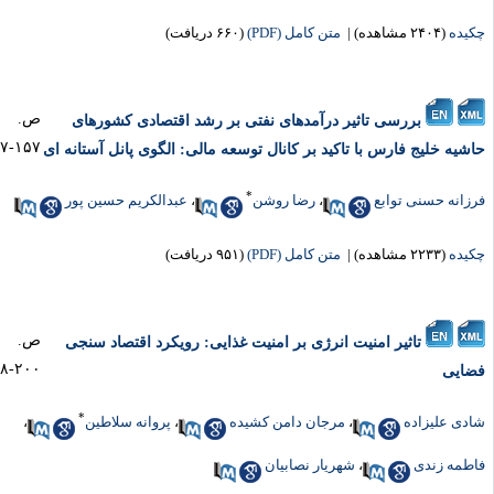
یده
(۲۴۰۴ مشاهده)
|
متن کامل (PDF)
(۶۶۰ دریافت)
ص.
بررسی تاثیر درآمدهای نفتی بر رشد اقتصادی کشورهای
۱۵۷-۱۱۷
شیه خلیج فارس با تاکید بر کانال توسعه مالی: الگوی پانل آستانه ای
*
زانه حسنی توابع
،
رضا روشن
،
عبدالکریم حسین پور
یده
(۲۲۳۳ مشاهده)
|
متن کامل (PDF)
(۹۵۱ دریافت)
ص.
تاثیر امنیت انرژی بر امنیت غذایی: رویکرد اقتصاد سنجی
۲۰۰-۱۵۸
ایی
*
دی علیزاده
،
مرجان دامن کشیده
،
پروانه سلاطین
،
طمه زندی
،
شهریار نصابیان