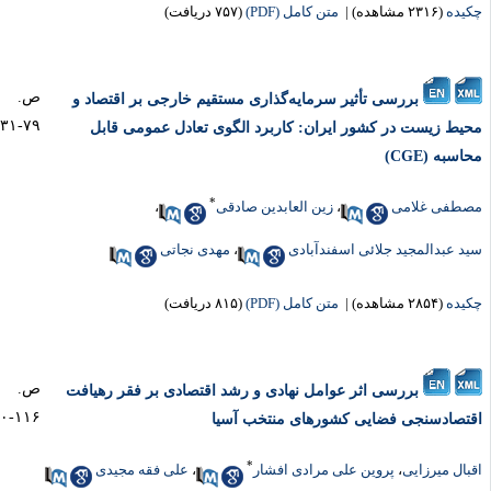
یده
(۲۳۱۶ مشاهده)
|
متن کامل (PDF)
(۷۵۷ دریافت)
ص.
بررسی تأثیر سرمایه‌گذاری مستقیم خارجی بر اقتصاد و
۷۹-۳۱
یط زیست در کشور ایران: کاربرد الگوی تعادل عمومی قابل
اسبه (CGE)
*
طفی غلامی
،
زین العابدین صادقی
،
د عبدالمجید جلائی اسفندآبادی
،
مهدی نجاتی
یده
(۲۸۵۴ مشاهده)
|
متن کامل (PDF)
(۸۱۵ دریافت)
ص.
بررسی اثر عوامل نهادی و رشد اقتصادی بر فقر رهیافت
۱۱۶-۸۰
تصادسنجی فضایی کشورهای منتخب آسیا
*
بال میرزایی
،
پروین علی مرادی افشار
،
علی فقه مجیدی