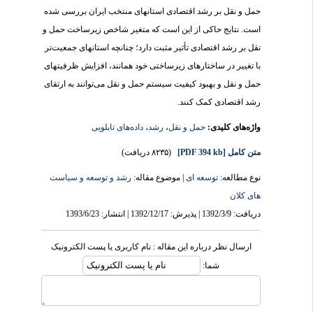
حمل و نقل بر رشد اقتصادی استان­های منتخب ایران بررسی شده
است. نتایج حاکی از این است که متغیر شاخص زیرساخت حمل و
نقل بر رشد اقتصادی تأثیر مثبت دارد؛ چنانچه استان­های جمعیت‌تر
با تغییر در ساختارهای زیرساختی خود همانند، افزایش ظرفیت­های
حمل و نقل و بهبود کیفیت سیستم حمل و نقل می‌توانند به ارتقای
رشد اقتصادی کمک کنند.
واژه‌های کلیدی:
حمل و نقل
،
رشد
،
داده‌های تابلویی
متن کامل
[PDF 394 kb]
(۸۲۳۵ دریافت)
نوع مطالعه:
توسعه ای
| موضوع مقاله:
رشد و توسعه و سیاست
های کلان
دریافت: 1392/3/9 | پذیرش: 1392/12/17 | انتشار: 1393/6/23
ارسال نظر درباره این مقاله : نام کاربری یا پست الکترونیک
شما: