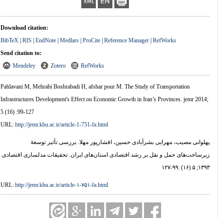
Download citation:
BibTeX
|
RIS
|
EndNote
|
Medlars
|
ProCite
|
Reference Manager
|
RefWorks
Send citation to:
Mendeley
Zotero
RefWorks
Pahlavani M, Mehrabi Boshrabadi H, afshar pour M. The Study of Transportation
Infrastructures Development's Effect on Economic Growth in Iran’s Provinces. jemr 2014;
5 (16) :99-127
URL:
http://jemr.khu.ac.ir/article-1-751-fa.html
پهلوانی مصیب، مهرابی بشرآبادی حسین، افشارپور مهلا. بررسی تأثیر توسعۀ
زیرساخت‌های حمل و نقل بر رشد اقتصادی استان‌های ایران. تحقیقات مدلسازی اقتصادی.
۱۳۹۳; ۵ (۱۶) :۹۹-۱۲۷
URL:
http://jemr.khu.ac.ir/article-۱-۷۵۱-fa.html