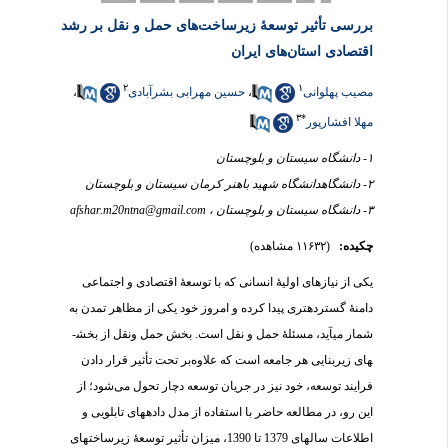
بررسی تأثیر توسعۀ زیرساخت‌های حمل و نقل بر رشد
اقتصادی استان‌های ایران
۲
۱
مصیب پهلوانی
،
حسین مهرابی بشرآبادی
،
۳
*
مهلا افشارپور
۱- دانشگاه سیستان و بلوچستان
۲- دانشگاهدانشگاه شهید باهنر کرمان سیستان و بلوچستان
۳- دانشگاه سیستان و بلوچستان ،
afshar.m20ntna@gmail.com
چکیده:
(۱۱۶۳۲ مشاهده)
یکی از نیازهای اولیۀ انسانی که با توسعۀ اقتصادی و اجتماعی
دامنۀ گسترده­تری پیدا کرده و امروز خود یکی از مظاهر تمدن به
شمار می­آید، مسئلۀ حمل و نقل است. بخش حمل ونقل از بخش­
های زیربنایی هر جامعه است که علاوه‌بر تحت تأثیر قرار دادن
فرایند توسعه، خود نیز در جریان توسعه دچار تحول می‌شود؛ از
این رو، در مطالعه حاضر با استفاده از مدل داده­های تابلویی و
اطلاعات سال­های 1379 تا 1390، میزان تأثیر توسعۀ زیرساخت­های