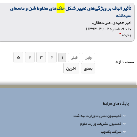
تأثیر الیاف بر ویژگی‌های تغییر شکل
خاک
‌های مخلوط شن و ماسه‌ای
سیمانته
امیر حمیدی، علی دهقان،
جلد ۹، شماره ۲ - ( ۴-۱۳۹۴ )
چکیده
۵
۴
۳
۲
اولین
قبلی
۱
فحه
۱
از
۵
بعدی
آخرین
پایگاه های مرتبط
کمیسیون نشریات وزارت بهداشت
کمسیون نشریات وزارت علوم
شرکت یکتاوب