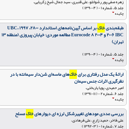
زهره صفی پور رشوانلو، علی قنبری، سید جمال شیخ زکریایی،
جلد ۵، شماره ۱ - ( ۴-۱۳۹۰ )
چکیده
طبقه‌بندی
خاک
بر اساس آیین‌نامه‌های استاندارد ۲۸۰۰، ۱۹۹۷ UBC،
۲۰۰۶ IBC و ۲۰۰۴ Eurocode ۸ مطالعه موردی: خیابان پیروزی (منطقه ۱۳
تهران)
جلد ۵، شماره ۱ - ( ۴-۱۳۹۰ )
چکیده
ارائۀ یک مدل رفتاری برای
خاک
‌های ماسه‌ای شن‌دار سیمانته با در
نظرگیری اثرات جنس سیمان
امیر حمیدی، پویا یاربختی،
جلد ۶، شماره ۲ - ( ۱۱-۱۳۹۱ )
چکیده
بررسی عددی مودهای تغییرشکل لرزه ای دیوارهای
خاک
مسلح
علی فاخر، حمید زارع، علی فرهادی،
جلد ۷، شماره ۱ - ( ۳-۱۳۹۲ )