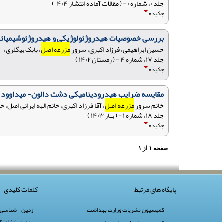
جلد ۰، شماره ۰ - ( مقالات آماده انتشار ۱۴۰۴ )
چکیده
بررسی خصوصیات هیدروژئولوژیکی و هیدروژئوشیمیائی
حسین ابراهیمی، فرزاد اکبری، سرور
مزرعه اصل
، بابک بیگلری،
جلد ۱۷، شماره ۴ - ( زمستان ۱۴۰۲ )
چکیده
مقایسه ضرایب هیدرودینامیکی دشت دالون- میداوود به
خانم سرور
مزرعه اصل
، آقا فرزاد اکبری، خانم الهه ایرانی اصل، 
جلد ۱۸، شماره ۱ - ( بهار ۱۴۰۳ )
چکیده
صفحه
۱
از
۱
پایگاه های مرتبط
کلمات کلیدی
کمیسیون نشریات وزارت بهداشت
زمین شناسی
زیرزمینی)
,
ژئوتک