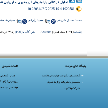
تحلیل فرکتالی پارامترهای لرزه‌خیزی و ارزیابی ت
‎ 10.22034/JEG.2025.19.4.1020581
محمد صادق شریفی
،
سعید زارعی
،
سیدرضا من
چکیده
(۲۰۲۲ مشاهده)
|
Abstract |
متن کامل (PDF)
(۴۹۵ دریافت)
پایگاه های مرتبط
کلمات کلیدی
کمیسیون نشریات وزارت بهداشت
زمین شناسی
زیرزمینی)
,
ژئوتک
کمسیون نشریات وزارت علوم
مهندسی
,
مهندسی
شرکت یکتاوب