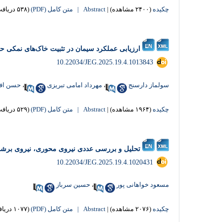
چکیده
(۲۴۰۰ مشاهده)
|
Abstract |
متن کامل (PDF)
(۵۳۸ دریافت)
ارزیابی عملکرد سیمان در تثبیت خاک‌های نمکی ح
‎ 10.22034/JEG.2025.19.4.1013843
سولماز دارسنج
،
مهرداد امامی تبریزی
،
حسن اف
چکیده
(۱۹۶۴ مشاهده)
|
Abstract |
متن کامل (PDF)
(۵۲۹ دریافت)
تحلیل و بررسی عددی نیروی محوری، نیروی برشی 
‎ 10.22034/JEG.2025.19.4.1020431
مسعود خواهانی پور
،
حسین سرباز
چکیده
(۲۰۷۶ مشاهده)
|
Abstract |
متن کامل (PDF)
(۱۰۷۷ دریافت)