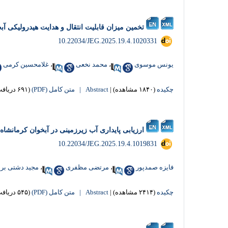
تخمین میزان قابلیت انتقال و هدایت هیدرولیکی آبخوان
‎ 10.22034/JEG.2025.19.4.1020331
یونس موسوی
،
محمد نخعی
،
غلامحسین کرمی
چکیده
(۱۸۴۰ مشاهده)
|
Abstract |
متن کامل (PDF)
(۶۹۱ دریافت)
ارزیابی پایداری آب زیرزمینی در آبخوان کرمانشاه
‎ 10.22034/JEG.2025.19.4.1019831
فایزه صمدپور
،
مرتضی مظفری
،
مجید دشتی بر
چکیده
(۲۴۱۴ مشاهده)
|
Abstract |
متن کامل (PDF)
(۵۴۵ دریافت)