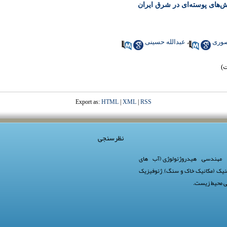
نش‌های پوسته‌ای در شرق ایران
صوری
،
عبدالله حسینی
Export as:
HTML
|
XML
|
RSS
نظرسنجی
 مهندسی
,
هیدروژئولوژی (آب های
نیک (مکانیک خاک و سنگ)
,
ژئوفیزیک
 محیط زیست
.