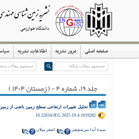
نشریه زمین شناسی مهندس
دانشگاه خوارزمی
صفحه اصلی
مرور نشریه
اطلاعات نشریه
سیاس
جلد ۱۹، شماره ۴ - ( زمستان ۱۴۰۴ )
تحلیل تغییرات ارتفاعی سطح زمین ناشی از زمین
‎ 10.22034/JEG.2025.19.4.1019282
سیده آیدا میرشفیعی
،
اصغر میلان