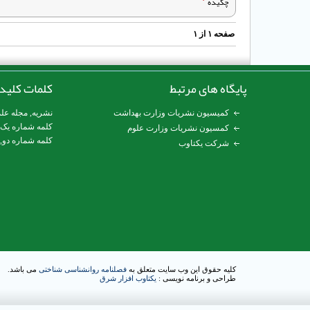
چکیده
صفحه
۱
از
۱
پایگاه های مرتبط
کلمات کلید
کمیسیون نشریات وزارت بهداشت
نشریه
,
مجله عل
کلمه شماره یک
کمسیون نشریات وزارت علوم
کلمه شماره دو,
شرکت یکتاوب
کلیه حقوق این وب سایت متعلق به
فصلنامه روانشناسی شناختی
می باشد.
طراحی و برنامه نویسی :
یکتاوب افزار شرق