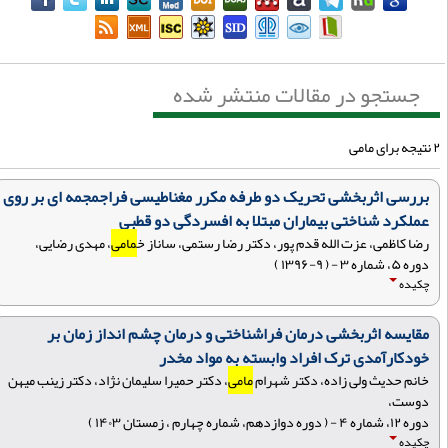
جستجو در مقالات منتشر شده
مامی
بررسی اثربخشی تحریک دو طرفه مکرر مغناطیسی فراجمجمه ای بر روی
عملکرد شناختی بیماران مبتلا به افسردگی دو قطبی
رضا کاظمی، عزت الله قدم پور، دکتر رضا رستمی، ساناز خ
مامی
، مهدی رضایی،
دوره ۵، شماره ۳ - ( ۹-۱۳۹۶ )
چکیده
مقایسه اثربخشی درمان فراشناختی و درمان چشم انداز زمان بر
خودکارآمدی ترک افراد وابسته به مواد مخدر
خانم حدیث ولی زاده، دکتر شهرام
مامی
، دکتر حمیرا سلیمان نژاد، دکتر زینب میهن
دوست،
دوره ۱۲، شماره ۴ - ( دوره دوازدهم، شماره چهارم ، زمستان ۱۴۰۳ )
چکیده