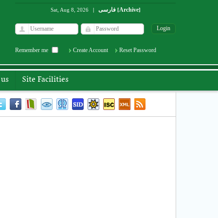
فارسی
Archive
Sat, Aug 8, 2026
|
[
]
Remember me
Create Account
Reset Password
 us
Site Facilities