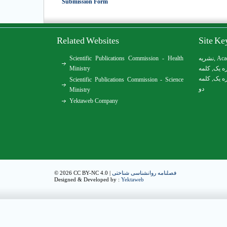
Submission Form
Related Websites
Site K
Scientific Publications Commission - Health
نشریه
,
Aca
Ministry
کلمه
,
ه یک
کلمه
,
ه یک
Scientific Publications Commission - Science
دو
Ministry
Yektaweb Company
© 2026 CC BY-NC 4.0 |
فصلنامه روانشناسی شناختی
Designed & Developed by :
Yektaweb