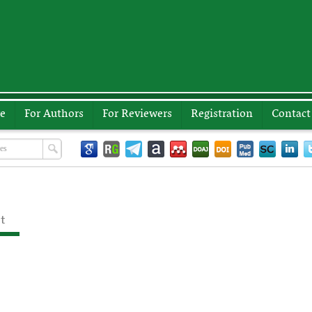
ve
For Authors
For Reviewers
Registration
Contact
st