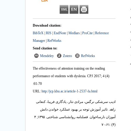
Download citation:
BibTeX
|
RIS
|
EndNote
|
Medlars
|
ProCite
|
Reference
Manager
|
RefWorks
Send citation to:
Mendeley
Zotero
RefWorks
The effectiveness of attention training on the reading
performance of students with dyslexia. CPJ 2017; 4 (4)
:61-70
URL:
http://jcp.khu.ac.ir/article-1-2537-fa.html
ادیب سرشکی نرگس، مرادی نثار، یادگاری فریبا، کنعانی
زاهد. تاثیر آموزش توجه بر بهبود عملکرد خواندن دانش
آموزان نارساخوان. فصلنامه روانشناسی شناختی. ۱۳۹۵; ۴
(۴) :۶۱-۷۰