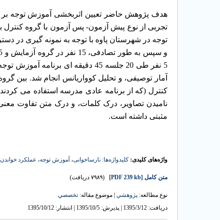
هدف پژوهش حاضر تعیین اثربخشی آموزش توجه بر به
توجه در شهرستان پاوه با توجه به نمونه گیری در دستر
5 نفر طی 20 جلسه 45 دقیقه ای برنام
آمار توصیفی، و تحلیل کوواریانس انجام شد. بین گرو
کنترل (که از برنامه عادی مدرسه استفاده می کردند
نامیدن تصاویر، درک کلمات، و درک متن تفاوت معن
مثبتی داشته است.
واژه‌های کلیدی:
کلیدواژه‌ها: نارساخوانی
،
آموزش توجه
،
عملکرد خواندن
متن کامل
[PDF 239 kb]
(۷۹۸۹ دریافت)
نوع مطالعه:
پژوهشي
| موضوع مقاله:
تخصصي
دریافت: 1395/3/12 | پذیرش: 1395/10/5 | انتشار: 1395/10/12