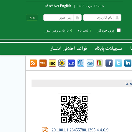
Archive
English
شنبه 17 مرداد 1405
|
]
[
ورود خودکار
ثبت نام
بازیابی رمز عبور
تسهیلات پایگاه
قواعد اخلاقی انتشار
 ها
‎ 20.1001.1.23455780.1395.4.4.6.9