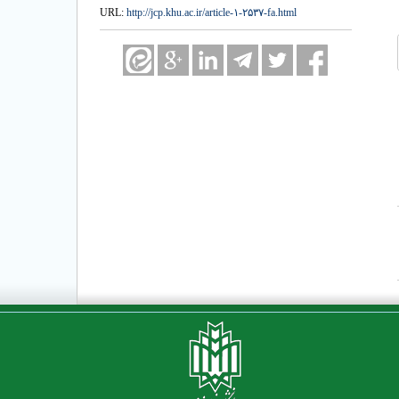
URL:
http://jcp.khu.ac.ir/article-۱-۲۵۳۷-fa.html