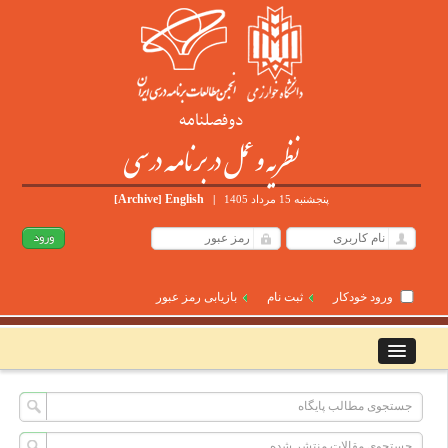
دوفصلنامه
نظریه و عمل در برنامه درسی
Archive
English
پنجشنبه 15 مرداد 1405
|
]
[
ورود خودکار
ثبت نام
بازیابی رمز عبور